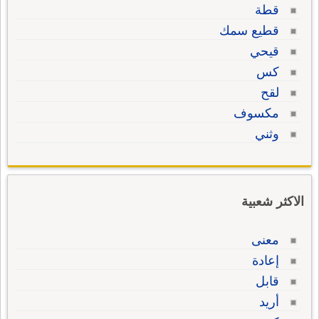
قطة
قطيع سمك
قيحي
كس
لقح
مكسوف
وثني
الاكثر شعبية
معنى
إعادة
قابل
أريد