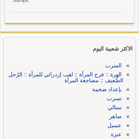
Sumps
الاكثر شعبية اليوم
السرب
الهرة :: فرج المرأة :: لقب إزدرائي للمرأة :: الرّجل
الضّعيف :: مضاجعة المرأة
بإعداد ضخمة
تسرب
ستالي
صاهر
عسيل
عنزة