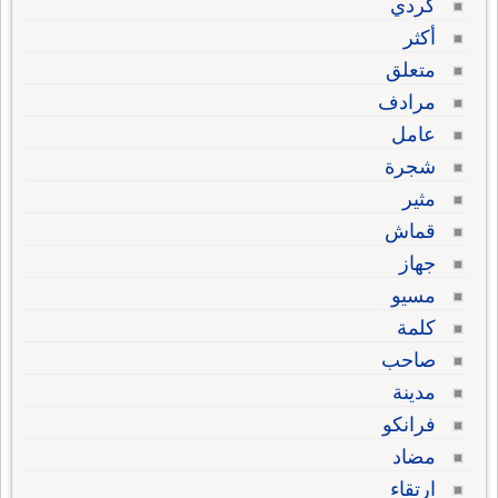
كردي
أكثر
متعلق
مرادف
عامل
شجرة
مثير
قماش
جهاز
مسيو
كلمة
صاحب
مدينة
فرانكو
مضاد
ارتقاء