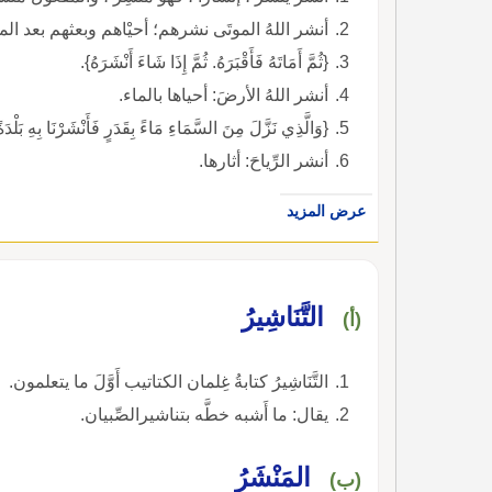
أنشر اللهُ الموتَى نشرهم؛ أحيْاهم وبعثهم بعد الموت.
{ثُمَّ أَمَاتَهُ فَأَقْبَرَهُ. ثُمَّ إِذَا شَاءَ أَنْشَرَهُ}.
أنشر اللهُ الأرضَ: أحياها بالماء.
{وَالَّذِي نَزَّلَ مِنَ السَّمَاءِ مَاءً بِقَدَرٍ فَأَنْشَرْنَا بِهِ بَلْدَةً
أنشر الرِّياحَ: أثارها.
عرض المزيد
التَّنَاشِيرُ
(أ)
التَّنَاشِيرُ كتابةُ غِلمان الكتاتيب أَوَّلَ ما يتعلمون.
يقال: ما أَشبه خطَّه بتناشيرالصِّبيان.
المَنْشَرُ
(ب)