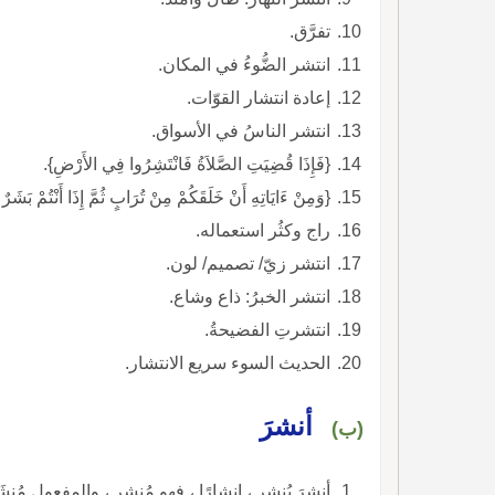
تفرَّق.
انتشر الضُّوءُ في المكان.
إعادة انتشار القوّات.
انتشر الناسُ في الأسواق.
{فَإِذَا قُضِيَتِ الصَّلاَةُ فَانْتَشِرُوا فِي الأَرْضِ}.
{وَمِنْ ءَايَاتِهِ أَنْ خَلَقَكُمْ مِنْ تُرَابٍ ثُمَّ إِذَا أَنْتُمْ بَشَرٌ
راج وكثُر استعماله.
انتشر زيّ/ تصميم/ لون.
انتشر الخبرُ: ذاع وشاع.
انتشرتِ الفضيحةُ.
الحديث السوء سريع الانتشار.
أنشرَ
(ب)
أنشرَ يُنشر ، إنشارًا ، فهو مُنشِر ، والمفعول مُنشَر.