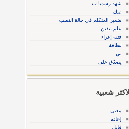
شهد رسميا ب
صك
ضمير المتكلم في حالة النصب
علم بيقين
فتنة إغراء
لطافة
ني
يصدّق على
لاكثر شعبية
معنى
إعادة
قابل