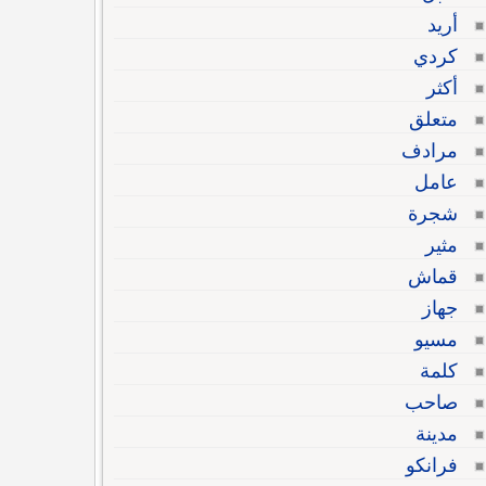
أريد
كردي
أكثر
متعلق
مرادف
عامل
شجرة
مثير
قماش
جهاز
مسيو
كلمة
صاحب
مدينة
فرانكو