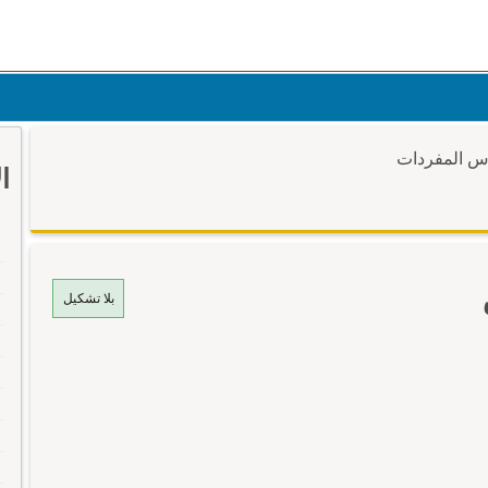
وس المفردات
ا
بلا تشكيل