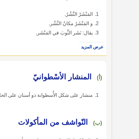
المَنْشَرُ النَّشْرُ.
و المَنْشَرُ مكانُ النَّشْر.
يقال: نَشَر الثَّوبَ في المَنْشَر.
عرض المزيد
المنشار الأسْطوانيّ
(أ)
منشار على شكل الأُسطوانة ذو أسنان على الحافة السُّفلى للأسطوانة ويستخدم لعمل ثقوب دائريَّة.
النّواشف من المأكولات
(ب)