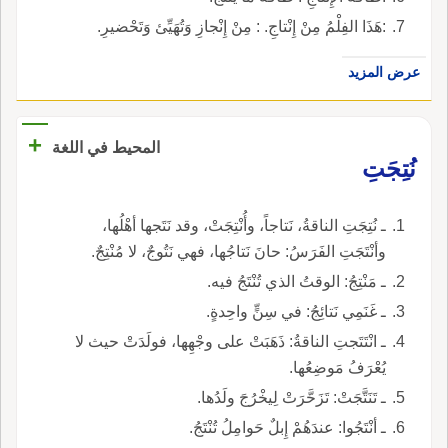
:هَذَا الفِلْمُ مِنْ إِنْتاجِ. : مِنْ إِنْجازِ وَتُهَيِّئ وَتَحْضيرِ.
عرض المزيد
+
المحيط في اللغة
نُتِجَتِ
ـ نُتِجَتِ الناقةُ، نَتاجاً، وأُنْتِجَتْ، وقد نَتَجها أهْلُها،
وأنْتَجَتِ الفَرَسُ: حانَ نَتاجُها، فهي نَتُوجٌ، لا مُنْتِجٌ.
ـ مَنْتِجُ: الوقتُ الذي تُنْتَجُ فيه.
ـ غَنَمِي نَتائِجُ: في سِنٍّ واحِدةٍ.
ـ انْتَتَجتِ الناقةُ: ذَهَبَتْ على وجْهِها، فولَدَتْ حيث لا
يُعْرَفُ مَوضِعُها.
ـ تَنَتَّجَتْ: تَزَحَّرَتْ لِيخْرُجَ ولَدُها.
ـ أنْتَجُوا: عندَهُمْ إِبلٌ حَوامِلُ تُنْتَجُ.