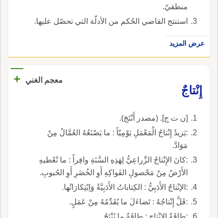
منطقيّ.
استنتج القاضي الحُكم من الأدلّة التي تحصّل عليها.
عرض المزيد
+
معجم الغني
إِنْتاجٌ
[ن ت ج]. (مصدر أَنْتَجَ).
:يَزيدُ إِنْتاجُ الْمَعْمَلِ يَوْمِيّاً : ما يَصْنَعُهُ العُمَّالُ مِنْ
مَوَادَّ.
:كانَ الإِنْتاجُ الزِّراعِيُّ لِهَذِهِ السَّنَةِ وافِراً : ما تُعْطيهِ
الأَرْضُ مِنْ مَحْصولِ الفَواكِهِ أَوِ الخُضَرِ أَوِ الحُبوبِ.
:الإنْتاجُ الأَدَبِيُّ : الكِتاباتُ الأَدَبِيَّةُ وَاِبْتِكارَاتُها.
:قَلَّ إِنْتاجُهُ : تَضاءَلَ ما يُقَدِّمُهُ مِنْ عَمَلٍ.
:طاقَةُ الإِنْتاجِ : طاقَةُ ما يُنْتَجُ.