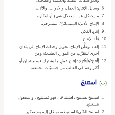
والمواصفات التقنيّة والعلميّة والصحيّة.
وسائل الإنتاج: العمل، والأدوات، والآلات.
ما يَحصُل عن استغلال شيءٍ أو ابتكاره.
الإنتاج الأدبيّ/ السينمائيّ/ المسرحي.
إنتاج الفِكر.
قِلّة الإنتاج.
إلغاء توطُّن الإنتاج: تحويل وحدات الإنتاج إلى بلدان
أخرى للتقرُّب من الموارد الطبيعيّة ومن
المستهلكين.
إنتاج مشترك: إنتاج عملٍ ما يشترك فيه منتجان أو
أكثر وهم في الغالب من جنسيّات مختلفة.
استنتجَ
(ب)
استنتجَ يستنتج ، استنتاجًا ، فهو مُستنتِج ، والمفعول
مُستنتَج.
استنتجَ الشَّيءَ استنبطه، توصّل إليه بعد تفكير