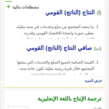
+
مصطلحات مالية
النتاج (الناتج) القومي
(أ)
ما ينتجه المجتمع من سلع وخدمات في سنة معيّنة.
يعطي صورة واضحة للاقتصاد القومي وقدرته
الإنتاجية وما يطرأ عليها من تغيير على مرّ السنين
وفي ظروف الرواج والكساد وفي أحوال السلم
صافي النتاج (الناتج) القومي
(ب)
والحرب ، في الإنجليزية، هي national product.
القيمة الصافية لجميع السلع والخدمات التي ينتجها
المجتمع خلال فترة زمنية معيّنة تكون عادة سنة ،
في الإنجليزية، هي net national product.
عرض المزيد
ترجمة الإنتاج باللغة الإنجليزية