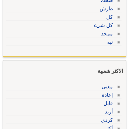
ضحك
طرش
كل
كل شىء
ممجد
نبه
الاكثر شعبية
معنى
إعادة
قابل
أريد
كردي
أكثر