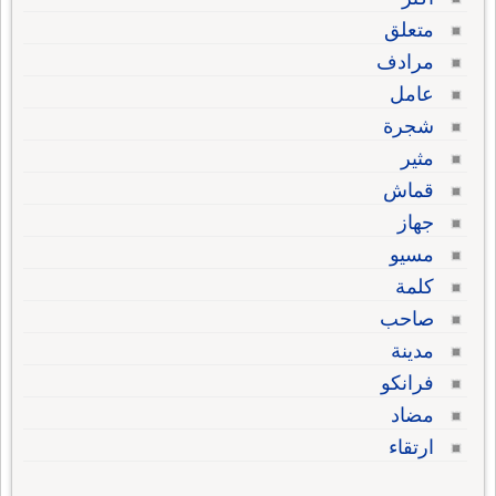
متعلق
مرادف
عامل
شجرة
مثير
قماش
جهاز
مسيو
كلمة
صاحب
مدينة
فرانكو
مضاد
ارتقاء