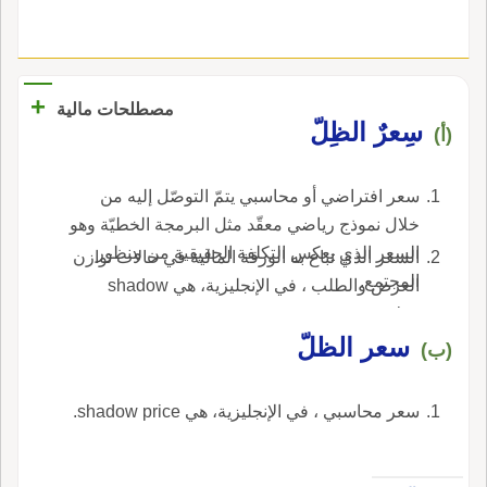
+
مصطلحات مالية
سِعرٌ الظِلّ
(أ)
سعر افتراضي أو محاسبي يتمّ التوصّل إليه من
خلال نموذج رياضي معقّد مثل البرمجة الخطيّة وهو
السعر الذي يعكس التكلفة الحقيقية من منظور
السعر الذي تباع به الورقة المالية في حالات توازن
المجتمع.
العرض والطلب ، في الإنجليزية، هي shadow
price.
سعر الظلّ
(ب)
سعر محاسبي ، في الإنجليزية، هي shadow price.