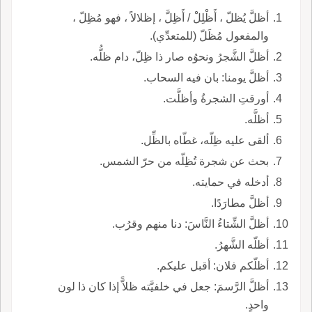
أظلَّ يُظلّ ، أَظْلِلْ / أَظِلَّ ، إظلالاً ، فهو مُظِلّ ،
والمفعول مُظَلّ (للمتعدِّي).
أظلَّ الشَّجرُ ونحوُه صار ذا ظِلّ، دام ظلُّه.
أظلَّ يومنا: بان فيه السحاب.
أورقتِ الشجرةُ وأظلَّت.
أظلَّه.
ألقى عليه ظِلّه، غطّاه بالظِّل.
بحث عن شجرة تُظِلّه من حرّ الشمس.
أدخله في حمايته.
أظلَّ مطارَدًا.
أظلَّ الشِّتاءُ النَّاسَ: دنا منهم وقرُب.
أظلّه الشَّهرُ.
أظلّكم فلان: أقبل عليكم.
أظلَّ الرَّسمَ: جعل في خلفيَّته ظلاًّ إذا كان ذا لون
واحدٍ.