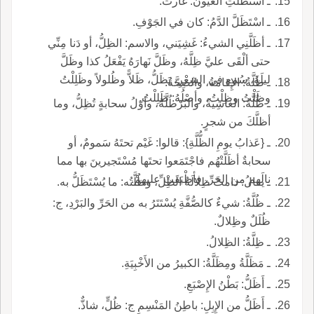
ـ اسْتَظَلَّتِ العُيونُ: غارتْ.
ـ اسْتَظَلَّ الدَّمُ: كان في الجَوْفِ.
ـ أظَلَّنِي الشيءُ: غَشِيَني، والاسم: الظِلُّ، أو دَنا مِنِّي
حتى ألْقَى عليَّ ظِلَّهُ، وظَلَّ نَهارَهُ يَفْعَلُ كذا وظَلَّ
ليلَهُ، سُمِع في الشِعْرِ، يَظَلُّ، ظَلاًّ وظُلولاً وظَلِلْتُ
ـ ظَلَّةُ: الإِقامَةُ، والصِحَّةُ.
وظَلْتُ وظِلْتُ، وأصْلُهُ: ظَلِلْتُ.
ـ ظُلَّةُ: الغاشِيَةُ، والبُرْطُلَّةُ، وأوّلُ سحابةٍ تُظِلُّ، وما
أظلَّكَ من شجرٍ.
ـ {عَذابُ يومِ الظُّلَّةِ}: قالوا: غَيْم تحتَهُ سَمومٌ، أو
سحابةٌ أظَلَّتْهُم فاجْتَمَعوا تحتَها مُسْتَجيرينَ بها مما
نالَهم من الحَرِّ، فأطْبَقَتْ عليهمْ.
ـ يقالُ: دامتْ ظِلالَةُ الظِلِّ، وظُلَّتُه: ما يُسْتَظَلُّ به.
ـ ظُلَّةُ: شيءٌ كالصُّفَّةِ يُسْتَتَرُ به من الحَرِّ والبَرْدِ، ج:
ظُلَلٌ وظِلالٌ.
ـ ظِلَّةُ: الظِلالُ.
ـ مَظَلَّةُ ومِظَلَّةُ: الكبيرُ من الأَخْبِيَةِ.
ـ أَظَلُّ: بَطْنُ الإِصْبَعِ.
ـ أَظَلُّ من الإِبِلِ: باطِنُ المَنْسِمِ ج: ظُلٍّ، شاذٌّ.