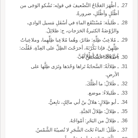
ـ أظْهَرَ العَجَّاجُ التَّضْعيفَ في قولِه: تَشْكو الوَجَى من
أظْلَلٍ وأظْلَلِ، ضرورةً.
ـ ظَليلَة: مُسْتَنْقَع الماءِ في أسْفَلِ مَسيل الوادي،
والرَّوْضَةُ الكثيرةُ الحَرَجاتِ، ج: ظلائِلُ.
ـ مُلاعِبُ ظِلِّهِ: طائرٌ، وهُما مُلاعِبا ظِلِّهِما، وملاعِباتُ
ظِلِّهِنَّ. فإذا نَكَّرْتَهُ، أخرَجْتَ الظِلِّ على العِدَّةِ، فَقُلْتَ:
هُنَّ مُلاعِباتٌ أظْلالَهُنَّ.
ـ ظَلالَةُ: الشَّخْصُ.
ـ ظِلالَةُ: السَّحابَةُ تَراها وَحْدَها وتَرَى ظِلَّها على
الأرضِ.
ـ ظَلالُ: ما أظلَّكَ.
ـ ظَليلاءُ: موضع.
ـ أبو ظِلالٍ: هلالُ بنُ أبي مالِكٍ، تابِعيٌّ.
ـ ظِلالُ: ظِلالُ الجَنَّةِ.
ـ ظِلالُ من البَحْرِ: أمْواجُهُ.
ـ ظَلَلُ: الماءُ تَحْتَ الشَّجَرِ لا تُصيبُهُ الشَّمْسُ.