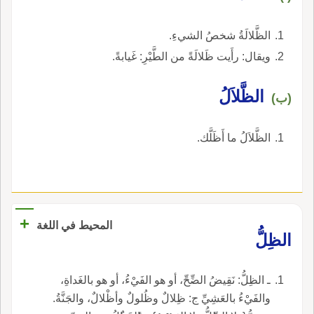
الظَّلالَةُ شخصُ الشيءِ.
ويقال: رأَيت ظَلالَةً من الطَّيْرِ: غَيابةً.
الظَّلاَلُ
(ب)
الظَّلاَلُ ما أَظَلَّك.
+
المحيط في اللغة
الظِلُّ
ـ الظِلُّ: نَقِيضُ الضِّحِّ، أو هو الفَيْءُ، أو هو بالغَداةِ،
والفَيْءُ بالعَشِيِّ ج: ظِلالٌ وظُلولٌ وأظْلالٌ، والجَنَّةُ.