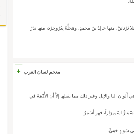
ابَنَّ، منها خالِدُ بنُ محمدٍ، ومَحَلَّةٌ بِبُرُوجِرْدَ، منها بَدْرُ
+
معجم لسان العرب
لوان النا والإِبل وغير ذلك مما يقبلها إِلاَّ أَن الأُدْمَةَ في