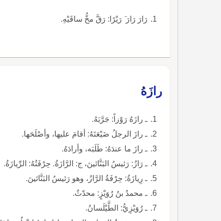
رَارَ رَارَ َ رَيْرًا: رَقَّ مخُّ ساقَيْهِ.
رازَهُ
ـ رازَهُ رَوْزاً: جَرَّبَهُ.
ـ رازَ الرجلُ ضَيْعَتَهُ: أقامَ عليها، وأصْلَحَها.
ـ رازَ ما عندَهُ: طَلَبَه، وأرادَهُ.
ـ رَازُ: رَئيسُ البَنَّائينَ، ج: الرَّازَةُ. حِرْفَتُهُ: الرِّيازَةُ.
ـ رِيازَةُ: حِرْفَةُ الرَّازُ، وهو رَئيسُ البَنَّائينَ.
ـ محمدُ بنُ رُوَيْزٍ: محدّثٌ.
ـ رُوَيْزِيُّ: الطَّيْلَسانُ.