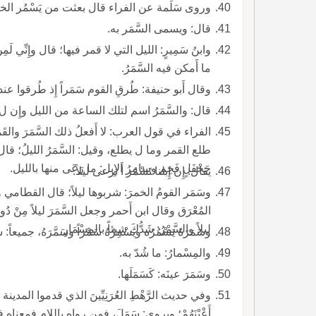
وروى سَلَمة عن الفراء قال بعثت من يَسْمُر الخب
قال: ويسمى السَّمَر به.
ما أَمكن فيه السَّمَرُ.
وقال أَبو حنيفة: طُرقِ القوم سَمَراً إِذ طُرقوا عن
قال: والسَّمَرُ اسم لتلك الساعة من الليل وإِن ل يُ
الفراء ف
طلع القمر وما ل يط
جَحْفَلٍ فَخِم وسامِرُ الإِبل: ما رَعَى منها بالليل.
يقال: إِن إِبلنا تَسْمُر أَ ترعى ليلاً.
وسَمَر القومُ الخمرَ: شربوها ليلاً؛ قال القطامي ومُصَرّ
المُعْرَق وقال ابن أ
ليلاً والسَّمْرُ: شَدُّكَ شيئاً بالمِسْمَارِ.
وسَمَرَهُ يَسْمُرُه ويَسْمِرُهُ سَمْراً وسَمَّرَهُ، جميعاً: 
والمِسْمارُ: ما شُدّ به.
وسَمَرَ عينَه: كَسَمَلَها.
وفي حديث الرَّهْطِ العُرَنِيِّينَ الذي قدموا المدينة