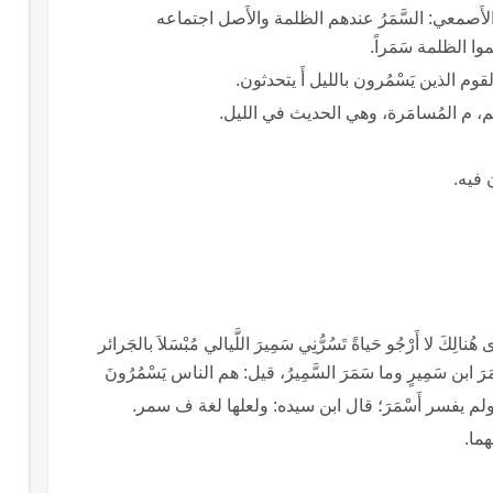
وقال أَبو بكر: قولهم حَلَفَ بالسَّمَر والقَمَرِ، قال الأَصمعي: السَّمَرُ عندهم الظلمة والأَصل اجتماعه
ا الظلمة سَمَراً.
لقوم الذين يَسْمُرون بالليل أَ يتحدثون.
 فيه.
ِكَ لا أَرْجُو حَياةً تَسُرُّنِي سَمِيرَ اللَّيالي مُبْسَلاَ بالجَرائر
ولا آتيك ما سَمَرَ ابْنَا سَمِيرٍ أَي الدهرَ كُلَّه؛ وما سَمَرَ ابن سَمِيرٍ وما سَمَرَ السَّمِيرُ، قيل: هم الناس يَسْمُرُونَ