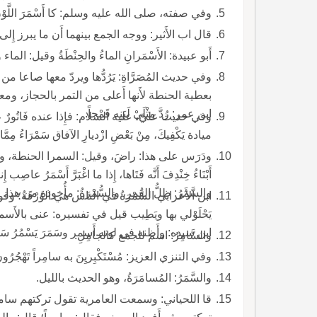
وفي صفته، صلى الله عليه وسلم: كا أَسْمَرَ اللَّوْنِ؛ وفي رواية: أَبيضَ مُشْرَباً بِحُمْرَةٍ.
قال اب الأَثير: ووجه الجمع بينهما أَن ما يبرز إِلى الشمس كان أَسْمَرَ وما تواري 
أَبو عبيدة: الأَسْمَرانِ الماءُ والحِنْطَةُ وقيل: الماء والريح.
وفي حديث المُصَرَّاةِ: يَرُدُّها ويردّ معها صاعا من 
بعطية الحنطة لأَنها أَعلى من التمر بالحجاز، ومع
ابن عمر: رُدَّ مِثْلَيْ لَبَنِه قَمْحاً.
وفي حديث عليّ، عليه السلام: فإِذا عنده فَاتُورٌ عل
ميادة يَكْفِيكَ، مِنْ بَعْضِ ازْديارِ الآفاق سَمْرَاءُ مِمَّا دَرَسَ ابنُ مِ
ودَرَس على هذا: راضَ، وقيل: السمرا الحنطة، ودَ
أَبْنَاءُ خِنْدِفَ 
والسَّمَرُ: ظلُّ القمر، والسُّمْرَةُ: مأُخوذة من هذا.
ابن الأَعرابي السُّمْرَةُ في الناس هي الوُرْقَةُ؛ وقول 
يَحْلَوْلي بها ويَطِيب قيل في تفسيره: عنى بالأَ
ابن سيده: وأَظنه في لونه أَسمر وسَمَرَ يَسْمُرُ سَمْراً وسُمُوراً: لم يَنَمْ، وهو سامِرٌ وه السُّمَّارُ والسَّامِرَةُ.
والسَّامِرُ: اسم للجمع كالجامِلِ.
وفي التنزي العزيز: مُسْتَكْبِريِنَ به سامِراً تَهْجُرُ
والسَّمَرُ: المُسامَرَةُ، وهو الحديث بالليل.
قا اللحياني: وسمعت العامرية تقول تركتهم سامر