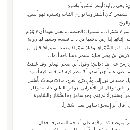
الثياب وتستره فهو أَبيض.
تمر لا سَمْراءَ؛ والسمراء: الحنطة، ومعنى نفيها أَن لا يُلْزَم
نى إِثباتها إِذا رض بدفعها من ذات نفسه، ويشهد لها رواية
يه خُبْز السَّمْراءِ؛ وقَناةٌ سَمْراءُ وحنطة سمراء؛ قال ابن
خْرا قيل: السمراء هنا ناقة أَدماء.
رَسَ على هذا: دَاسَ؛ وقول أَبي صخر الهذلي وقد عَلِمَتْ
أَنَّه فَتَاها، إِذا ما اغْبَرَّ أَسْمَرُ عاصِب إِنما عنى عاماً جدباً شديداً لا مَطَر فيه كما قالوا فيه أَسود
حميد بن ثور إِلى مِثْلِ دُرْجِ العاجِ، جادَتْ شِعابُ بِأَسْمَرَ
سمر اللبن؛ وقال ابن الأَعرابي: هو لبن الظبي خاصة؛ وقال
ون؛ قال أَبو إِسحق: سامِرا يعني سُمَّاراً.
اً بموضع كذا، وجَّهَه على أَنه جم الموصوف فقال