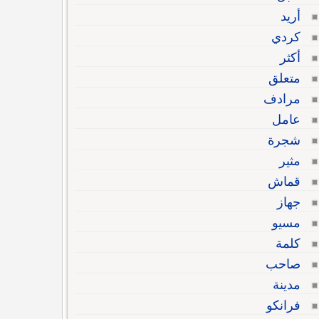
أريد
كردي
أكثر
متعلق
مرادف
عامل
شجرة
مثير
قماش
جهاز
مسيو
كلمة
صاحب
مدينة
فرانكو