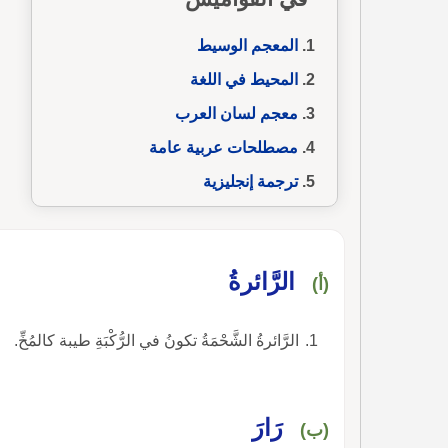
المعجم الوسيط
المحيط في اللغة
معجم لسان العرب
مصطلحات عربية عامة
ترجمة إنجليزية
الرَّائرةُ
(أ)
الرَّائرةُ الشَّحْمَةُ تكونُ في الرُّكْبَةِ طيبة كالمُخِّ.
رَارَ
(ب)