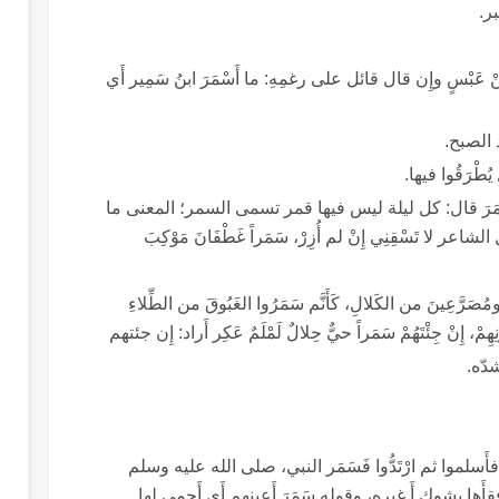
ر.
وابنُ سَمِيرٍ: الليل التي لا قمر فيها؛ قال وإِنِّي لَمِنْ عَبْسٍ وإِن قال قائل على رغمِهِ: ما أَسْمَرَ ابنُ سَمِير أَي
د الصبح.
طْرَقُوا فيها.
ي قول العرب: لا أَفعلُ ذلك السَّمَرَ والقَمَرَ قال: كل ليلة ليس فيها قمر تسمى السمر؛ المعنى ما
لع، وقيل: السَّمَرُ الليلُ؛ قال الشاعر لا تَسْقِنِي إِنْ لم أُزِرْ، سَمَراً غَطْفَانَ مَوْكِبَ
َعِينَ من الكَلالِ، كَأَنَّم سَمَرُوا الغَبُوقَ من الطِّلاءِ
َحمر وجعل السَّمَرَ ليلاً مِنْ دُونِهِمْ، إِنْ جِئْتَهُمْ سَمَراً حيٌّ حِلالٌ لَمْلَمٌ عَكِر أَراد: إِن جئتهم
شدّه.
 فأَسلموا ثم ارْتَدُّوا فَسَمَر النبي، صلى الله عليه وسلم
أَعْيْنَهُمْ؛ ويروي: سَمَلَ، فمن رواه باللام فمعناه فقأَها بشوك أَ غيره، وقوله سَمَرَ أَعينهم أَي أَحمى لها