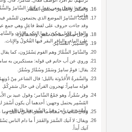
تركتهم، ثم أَفرد الوصف فقال: سامراً؛ قال: والعرب 
معرفة؛ تفتع
والسِّمَرُ والسَّامِرُ: مجلس السُّمَّار.
خاصة.
الليث السَّامِرُ الموضع الذي يجتمعون للسَّم
وقد جاءت حروف على لفظ فاعِلٍ وهي جمع عن ا
والجامل للإِبل ويكون فيها الذكو والإِناث والسَّامِ
ورجل سِمِّيرٌ صاحبُ سَمَرٍ، وقد سَامَرَهُ.
على الماء، والباقر البقر فيها الفُحُولُ والإِناث.
والسَّمِيرُ: المُسَامِرُ.
والسَّامِرُ السُّمَّارُ وهم القوم يَسْمُرُون، كما يقال للحُجَّاج: حَاجٌّ.
وروي عن أَب حاتم في قوله: مستكبرين به سامراً 
يقال: قومٌ سامِرٌ وسَمْرٌ وسُمَّارٌ وسُمَّرٌ.
والسَّمَرةُ الأُحُدُوثة بالليل؛ قال الشاعر مِنْ دُونِهِمْ
قوله سامِراً: تهجرون القرآن في حال سَمَرِكُمْ.
وقر سُمَّراً، وهو جَمْعُ السَّامر؛ وقول عبيد بن الأَبرص فَ
وأَسْمَنَ في بابه؛ وقيل: السَّمَر هنا ظل القمر.
وقال اللحياني: معناه ما سَمَرَ الناسُ بالليل وما طل القمر، وقيل: السَّمَرُ الظُّلْمَةُ.
ويقال: لا آتيك السَّمَرَ والقَمَرَ أَ 
آتيك أَبداً.