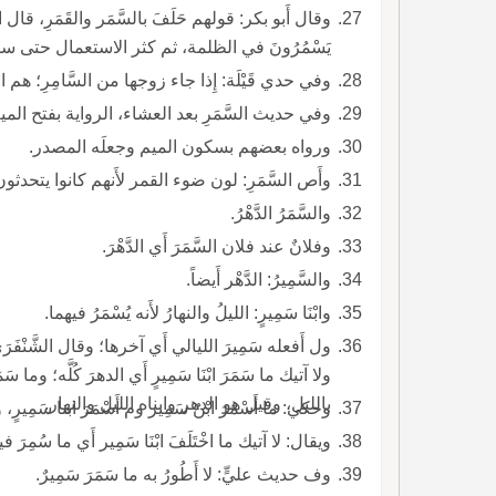
يَسْمُرُونَ في الظلمة، ثم كثر الاستعمال حتى سمو
وفي حدي قَيْلَة: إِذا جاء زوجها من السَّامِرِ؛ هم ا
وفي حديث السَّمَرِ بعد العشاء، الرواية بفتح الميم، م المُسامَرة، وهي الحديث في الليل.
ورواه بعضهم بسكون الميم وجعلَه المصدر.
وأَص السَّمَرِ: لون ضوء القمر لأَنهم كانوا يتحدثون
والسَّمَرُ الدَّهْرُ.
وفلانٌ عند فلان السَّمَرَ أَي الدَّهْرَ.
والسَّمِيرُ: الدَّهْر أَيضاً.
وابْنَا سَمِيرٍ: الليلُ والنهارُ لأَنه يُسْمَرُ فيهما.
ول أَفعله سَمِيرَ الليالي أَي آخرها؛ وقال الشَّنْفَرَى هُنال
بالليل، وقيل هو الدهر وابناه الليل والنهار.
وحكي: ما أَسْمَرَ ابْنُ سَمِير وم أَسْمَرَ ابنا سَمِيرٍ، ولم يفسر أَسْمَرَ؛ قال ابن سيده: ولعلها لغة ف سمر.
ويقال: لا آتيك ما اخْتَلَفَ ابْنَا سَمِير أَي ما سُمِرَ فيهما.
وف حديث عليٍّ: لا أَطُورُ به ما سَمَرَ سَمِيرٌ.