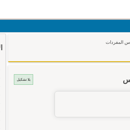
وس المفردات
ا
وس
بلا تشكيل