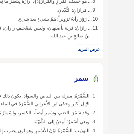
ـ هو خفيفُ المَرازِ والمَرازَةِ: إذا رازَهُ لِيَنْظُرَ ما ثِقَلُهُ.
ـ مَرازانِ: الثَّدْيانِ.
ـ رَوَّزَ رأيَهُ تَرْويزاً: هَمَّ بشيءٍ بعدَ شيءٍ.
ـ رازَانُ: قرية بأصبَهانَ، وليس بتَصْحيفِ رارانَ، فلا تَرْت
بنُ صالِحِ بنِ عبدِ اللهِ.
عرض المزيد
سمر
(أ)
السُّمْرَةُ: منزلة بين البياض والسواد، يكون ذلك في أَ
الإِبل أَكثر وحكى ابن الأَعرابي السُّمْرَةَ في الماء.
وقد سَمُرَ بالضم، وسَمِر أَيضاً، بالكسر، واسْمَارَّ يَسْمَارُّ اسْمِيرَاراً، فهو أَسْمَرُ.
وبعي أَسْمَرُ: أَبيضُ إِلى الشُّهْبَة.
التهذيب: السُّمْرَةُ لَوْنُ الأَسْمَرِ وهو لون يضرب إِلى سَوَادٍ خَفِيٍّ.