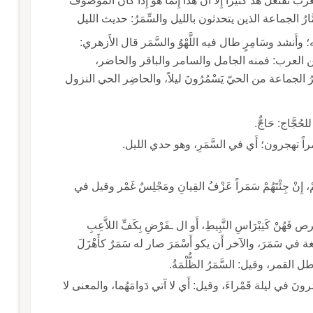
تفتعل هذ كثيراً إِلاَّ أَن هذا إِنما هو إِذا كان الموصوف
ل بمعن تفعل؛ وقيل: السَّامِرُ والسُّمَّارُ الجماعة الذين يتحدثون بالليل والسِّمَرُ: حديث الليل
َرِ فيه؛ وأَنشد وسَامِرٍ طال فيه اللَّهْوُ والسَّمَر قال الأَزهري:
لعرب: فمنه الجامل والسامر والباقر والحاضر،
رُ الجماعة من الحيّ يَسْمُرُونَ ليلاً، والحاضِر الحي النزول
تهجرون؛ أَي في السَّمَرِ، وهو حدي الليل.
، إِنْ جِئْتَهُمْ سَمَراً عَزْفُ القِيانِ ومَجْلِسٌ غَمْر وقيل في
هُنْ كَنِبْرَاسِ النَّبِيطِ، أَو ال ـفَرْضِ بِكَفِّ اللاَّعِبِ
المُسْمِر يحتمل وجهين: أَحدهما أَن يكون أَسْمَرَ لغة في سَمَرَ، والآخر أَن يكو أَسْمَرَ صار له سَمَرٌ كأَهْزَلَ
ما دام الناس يَسْمُرونَ في ليلة قَمْراءَ، وقيل: أَي لا آتي دَوامَهُما، والمعنى لا