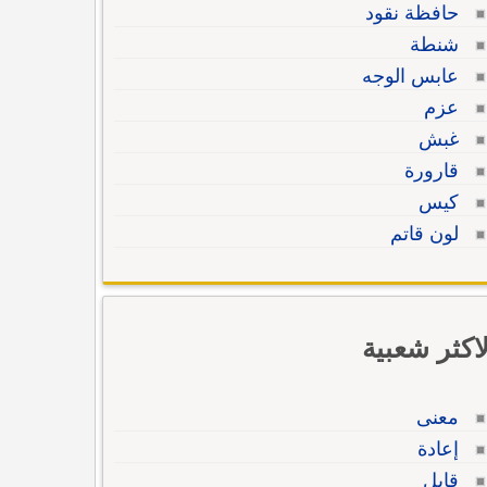
حافظة نقود
شنطة
عابس الوجه
عزم
غبش
قارورة
كيس
لون قاتم
لاكثر شعبية
معنى
إعادة
قابل