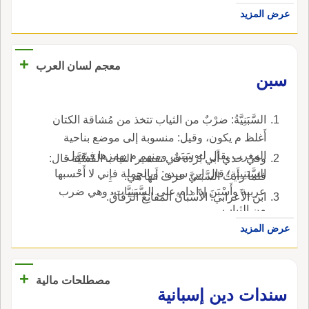
عرض المزيد
+
معجم لسان العرب
سبن
السَّبَنِيَّةُ: ضرْبٌ من الثياب تتخذ من مُشاقة الكتان
أَغلظ م يكون، وقيل: منسوبة إلى موضع بناحية
المغرب يقال له سَبَنٌ، ومنهم م يهمزها فيقول
وفي حدي أَبي بُرْدة في تفسير الثياب القَسِّيَّة قال:
السَّبَنِيئة؛ قال ابن سيده: وبالجملة فإِني لا أَحْسبها
فلما رأَيتُ السَّبَنيَّ عرف أَنها هي.
عربية وأَسْبَنَ إذا دام على السَّبَنِيَّات، وهي ضرب
ابن الأَعرابي: الأَسْبَانُ المَقانِعُ الرِّقاقُ.
من الثياب.
عرض المزيد
+
مصطلحات مالية
سندات دين إسبانية