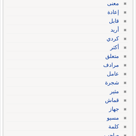
معنى
إعادة
قابل
أريد
كردي
أكثر
متعلق
مرادف
عامل
شجرة
مثير
قماش
جهاز
مسيو
كلمة
صاحب