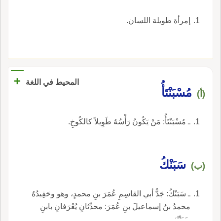
إمرأة طويلة اللسان.
+
المحيط في اللغة
مُسْبَنْتَأُ
(أ)
ـ مُسْبَنْتَأُ: مَنْ يَكُونُ رَأْسُهُ طَوِيلاً كالكُوخِ.
سَبَنْكُ
(ب)
ـ سَبَنْكُ: جَدُّ أبي القاسِمِ عُمَرَ بنِ محمدٍ، وهو وحَفِيدُهُ
محمدُ بنُ إسماعيلَ بنِ عُمَرَ: محدِّثانِ يُعْرَفانِ بابنِ
سَبَنْكٍ.