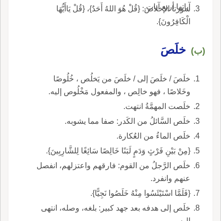
آياتها أربع آيات.
سورتا الإخلاص: {قُلْ هُوَ اللهُ أَحَدٌ}، {قُلْ يَاأَيُّهَا
الْكَافِرُونَ}.
خلَصَ
(ب)
خلَصَ / خلَصَ إلى / خلَصَ من يَخلُص ، خُلُوصًا
وخَلاصًا ، فهو خالِص ، والمفعول مَخْلُوص إليه.
خلَصت المهمَّةُ انتهت.
خلَص السَّائلُ من الكَدر: صفا مما يشوبه.
خلَص الماءُ من العُكارة.
{مِنْ بَيْنِ فَرْثٍ وَدَمٍ لَبَنًا خَالِصًا سَائِغًا لِلشَّارِبِينَ}.
خلَص الرَّجلُ من القوم: فارقهم واعتزلهم، انفصل
عنهم وانفرد.
{فَلَمَّا اسْتَيْئَسُوا مِنْهُ خَلَصُوا نَجِيًّا}.
خلَص إلى هدفه بعد جهد كبير: بلغه، وصله، انتهى
إليه.