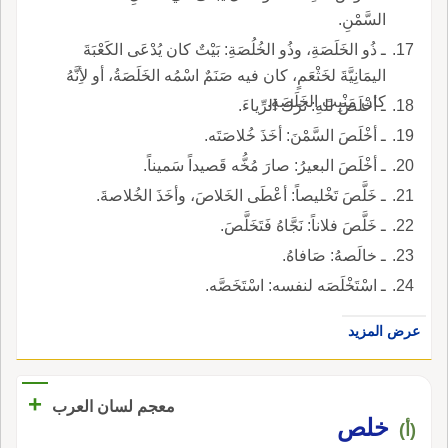
السَّمْنِ.
ـ ذُو الخَلَصَةِ، وذُو الخُلُصَةِ: بَيْتٌ كان يُدْعَى الكَعْبَةَ
اليمَانِيَّةَ لخَثْعَمٍ، كان فيه صَنَمٌ اسْمُه الخَلَصَةُ، أو لأِنَّهُ
كان مَنْبِتَ الخَلَصةِ.
ـ أخْلَصَ للهِ: تَرَكَ الرِّياءَ.
ـ أخْلَصَ السَّمْنَ: أخَذَ خُلاصَتَه.
ـ أخْلَصَ البعيرُ: صارَ مُخُّه قَصيداً سَميناً.
ـ خَلَّصَ تَخْليصاً: أعْطَى الخَلاصَ، وأخَذَ الخُلاصةَ.
ـ خَلَّصَ فلاناً: نَجَّاهُ فَتَخَلَّصَ.
ـ خالَصهُ: صَافاهُ.
ـ اسْتَخْلَصَه لنفسه: اسْتَخَصَّه.
عرض المزيد
+
معجم لسان العرب
خلص
(أ)