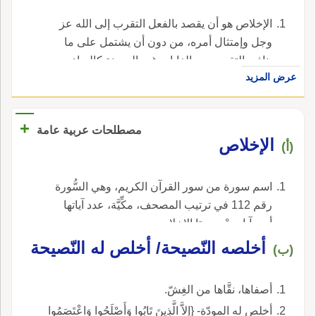
الإخلاص هو أن يقصد بالفعل التقرب إلى الله عز
وجل وإمتثال أمره، من دون أن يشتمل على ما
ينافي التقرب من الغايات غير الحسنة كالرياء
عرض المزيد
والعجب ونحوها.
+
مصطلحات عربية عامة
الإخلاص
(أ)
اسم سورة من سور القرآن الكريم، وهي السُّورة
رقم 112 في ترتيب المصحف، مكِّيَّة، عدد آياتها
أربع آيات ° سورتا الإخلاص.
أخلصه النّصيحة/ أخلص له النّصيحة
(ب)
أصفاها، نقَّاها من الغِشّ.
أخلص له المودّة- {إلاَّ الَّذِينَ تَابُوا وَأَصْلَحُوا وَاعْتَصَمُوا