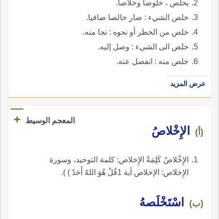
يخلص ، خلوصا وخلاصا.
خلص الشيء : صار خالصا صافيا.
خلص من الخطر أو نحوه : نجا منه.
خلص الى الشيء : وصل إليه.
خلص منه : انفصل عنه.
عرض المزيد
+
المعجم الوسيط
الإِخْلاصُ
(أ)
الإِخْلاصُ كَلِمَةُ الإِخلاص: كلمة التوحيد، وسورة
الإِخلاص: الإخلاص آية 1قُلْ هُوَ اللهُ أَحَدٌ ) ).
اسْتَخْلَصهُ
(ب)