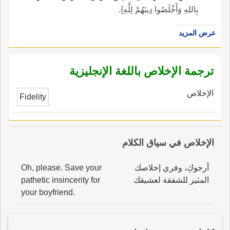
بِاللهِ وَأَخْلَصُوا دِينَهُمْ لِلَّهِ}.
عرض المزيد
ترجمة الإخلاص باللغة الإنجليزية
الإخلاص
Fidelity
الإخلاص في سياق الكلام
أرجوكِ، وفري إخلاصك
Oh, please. Save your
المثير للشفقة لعشيقك
pathetic insincerity for
your boyfriend.