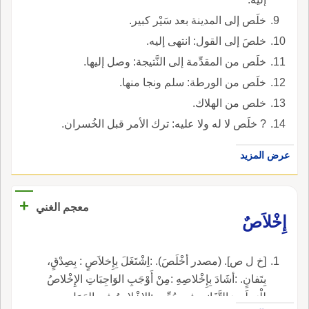
خلَص إلى المدينة بعد سَيْر كبير.
خلصَ إلى القول: انتهى إليه.
خلَص من المقدِّمة إلى النَّتيجة: وصل إليها.
خلَص من الورطة: سلم ونجا منها.
خلص من الهلاك.
? خلَص لا له ولا عليه: ترك الأمر قبل الخُسران.
عرض المزيد
+
معجم الغني
إِخْلاَصٌ
[خ ل ص]. (مصدر أخْلَصَ). :اِشْتَغَلَ بِإِخلاَصٍ : بِصِدْقٍ،
بِتَفانٍ. :أشَادَ بِإِخْلاصِهِ :مِنْ أَوْجَبِ الوَاجِبَاتِ الإِخْلاصُ
لِلْوَطَنِ وَالتَّفَانِي فِي حُبِّهِ . :الإِخْلاصُ في العَمَلِ.