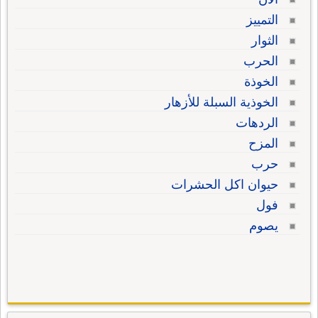
التمييز
الثوار
الحرب
الخوذة
الخوذية السبلة للأزهار
الردهات
المزح
حرب
حيوان اكل الحشرات
فول
يصوم