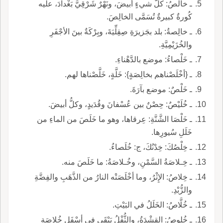
ـ خالصُ: كلُّ شيءٍ أبيضَ، ونَهْرٌ شَرْقِيَّ بَغْدادَ، عليه
كُورةٌ كبيرةٌ تُسَمَّى الخالِصَ.
ـ خالِصةُ: بلد بجَزيرَةِ صِقِلِّيَةَ، وبِرْكَةٌ بينَ الأجْفَرِ
والخُزَيْمِيَّةِ.
ـ خَلْصاءُ: موضع بالدَّهْناءِ.
ـ {أخْلَصْناهم بخالِصَةٍ}: خَلَّةٍ، خَلَّصْناها لهم.
ـ خَلْصٌ: موضع بآرَةَ.
ـ خُلَيْصٌ: حِصْنٌ بين عُسْفانَ وقُدَيدٍ، وكلُّ أبيضَ.
ـ خَلْصَا الشَّنَّةِ: عِرقاها، وهو ما خَلَصَ من الماءِ من
خَلَلِ سُيورِها.
ـ خِلْصُكَ: خِدْنُكَ، ج: خُلَصاءُ.
ـ خِـلاصَةُ السَّمْنِ، وخُـلاصَةُ: ما خَلَصَ منه.
ـ خِلاصُ: الإِثْرُ، وما أخْلَصَتْه النارُ من الذَّهَبِ والفِضَّةِ
والزُّبْدِ.
ـ خُلَّاصُ: الخَلَلُ في البَيْتِ.
ـ خُلوصُ: القِشْدَةُ، والثُّفْلُ يَبْقَى في أسْفَلِ خُلاصَة