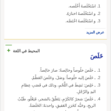
اسْتَخْلَصهُ أَخْلَصه.
و اسْتَخْلَصهُ اختارَهُ.
و اسْتَخْلَصهُ اخْتَصَّه.
عرض المزيد
+
المحيط في اللغة
خَلَصَ
ـ خَلَصَ خلُوصاً وخالِصةً: صارَ خالِصاً.
ـ خَلَصَ إليه خلُوصاً: وصَلَ، وخَلَصَ العَظْمُ.
ـ خَلِصَ: نَشِطَ في اللَّحْمِ، وذلك في قَصَبِ عِظامِ
اليدِ والرِّجْلِ.
ـ خَلَصُ: شجرٌ كالكَرْمِ، يَتَعَلّقُ بالشجر، فَيَعْلُو، طَيِّبُ
الريحِ، وحَبُّه كخَرَزِ العَقيقِ، واحدتهُ: الخَلَصَةُ.