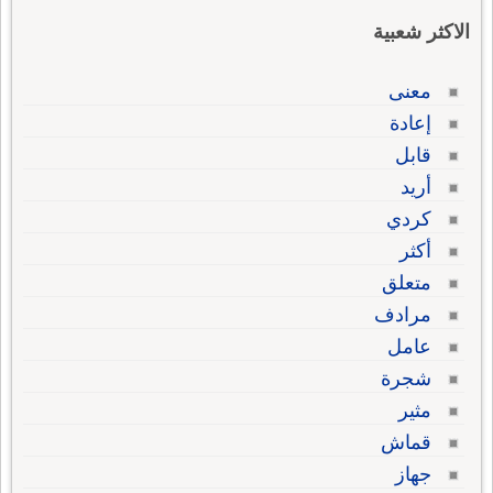
الاكثر شعبية
معنى
إعادة
قابل
أريد
كردي
أكثر
متعلق
مرادف
عامل
شجرة
مثير
قماش
جهاز