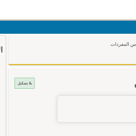
وس المفردات
ا
بلا تشكيل