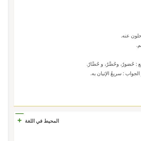
رحلون عنه.
م.
لجواب : سريعُ الإتيان به.
+
المحيط في اللغة