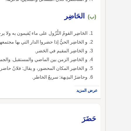
الحَاضِر
(ب)
الحَاضِر القومُ النُّزُول على ماء يُقيمون به ولا ي
و الحَاضِر الحيُّ إذا حضروا الدار التي بها مجتمعه
و الحَاضِر المقيم في الحَضر.
و الحَاضِر الزمن بين الماضي والمستقبل. والجمع : حُضورٌ، وحُضَّرٌ، و حُضَّارٌ.
و الحَاضِر المكان المحضور، و يقال: فلانٌ حاضر ا
وحاضرُ البدِيهة: سريعُ الخاطر.
عرض المزيد
حَضَرَ