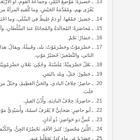
ـ حَضيرَةُ: مَوْضِعُ التَّمْرِ، وجماعَةُ القومِ، أو الأَرْبَعَة
يُغْزَى بهم، ومُقَدَّمَةُ الجَيْشِ، وما تُلْقيهِ المرأةُ م
ـ حَضيرُ: جَمْعُها، أو دَمٌ غلِيظٌ في السَّلَى، وما اجْتَم
ـ مُحاضَرَةُ: المُجالَدَةُ والمُجاثاةُ عندَ السًّلْطانِ، وأن ي
ـ حَضَارُ: نَجْمٌ.
ـ حَضْرَمَوْتُ وحَضْرَمُوْتُ: بلد، وقَبيلَةٌ، وي
الثاني، والتَّصْغيرُ: حُضَيْرُ مَوْتٍ.
ـ نَعْلٌ حَضْرَمِيَّةٌ: مُلَسَّنَةٌ. وحُكِيَ: نَعْلانِ حَضْرَمُوتِيَّ
ـ حَضُورٌ: جَبَلٌ، وبلد باليَمَنِ.
ـ حاضِرُ: خِلافُ البادي، والحَيُّ العَظِيمُ، وحَبْلٌ من حِبا
حَلَبَ.
ـ حاضِرَةُ: خِلافُ البادِيَةِ، وأُذُنُ الفيلِ.
ـ أبو حاضِرٍ: صَحابِيٌّ لا يُعْرَفُ اسمُهُ، وأُسَيْدِيٌّ م
ـ عُسٌّ ذو حَواضِرَ: ذُو آذانٍ.
ـ اللَّبَنُ مَحْضورٌ: كثيرُ الآفَةِ، تَحْضُرُهُ الجِنُّ، والكُنُفُ مَحْضورَةٌ كذلكَ.
ـ حَضَرْنا عن ماءِ كذا: تَحَوَّلْنا عنه.