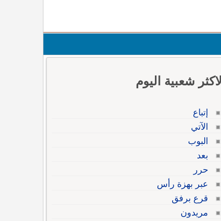
لاكثر شعبية اليوم
إتباع
الآتي
البوب
بعد
حرر
عبر بهزة رأس
قرع برفق
مريدون