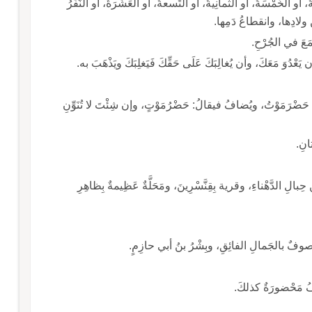
ُ، أو الخَمْسَةُ، أو الثمانِيةُ، أو التِّسعةُ، أو العَشَرَةُ، أو النَّفَرُ
ن ولادِها، وانقطاعُ دَمِها.
َعَ في الجُرْحِ.
َعْدُوَ مَعَكَ، وأن يُغالِبَكَ عَلَى حَقِّكَ فَيَغلِبَكَ ويَذْهَبَ به.
قالُ: هذا حَضْرَمَوْتُ، ويُضافُ فيقالُ: حَضْرُمَوْتٍ، وإن شِئْتَ لا تُنَوِّنِ
تانِ.
لِ الدَّهْناءِ، وقرية بِقِنَّسْرِينَ، ومَحَلَّةٌ عَظِيمةٌ بِظاهِرِ
َوْصوفٌ بالجَمالِ الفائِقِ، وبِشْرُ بنُ أبي حازِمٍ.