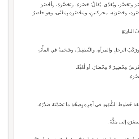
َرَ وتَحَضَّرَ، ويُعَدَّى، يُقالُ: حَضَرَهُ، وتَحَضَّرَهُ، وأحْضَرَ
وحَضَرِهِ، وحَضَرَتِهِ، محركتينِ، ومَحْضَرِهِ بِمَعْنًى، وهو حاضِرٌ،
ُ، ورَكَبُ الرجلِ والمرأةِ، والتَّطفِيلُ، وشَحْمةٌ في المأْنَةِ
َسُ مِحْضِيرٌ لا مِحْضارٌ، أو لُغَيَّةٌ.
َة خُطوط الشُّهُودِ في آخِرِهِ بِصِحَّةِ ما تَضَمَّنَهُ صَدْرُهُ،
صْرَةِ إلى مَكَّةَ.