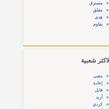
مسترق
مقلق
هدى
يقاوم
لاكثر شعبية
معنى
إعادة
قابل
أريد
كردي