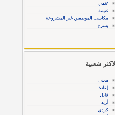
غنمي
غنيمة
مكاسب الموظفين غير المشروعة
يسرع
لاكثر شعبية
معنى
إعادة
قابل
أريد
كردي