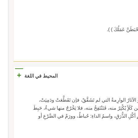
+
المحيط في اللغة
أو الآثارُ الوارِمةُ التي لم تَشَقَّقْ، فإن تَقَطَّعَتْ ودَمِيَتْ،
 كَلَأٍ يُكْثِرُ منه، فَتَنْتَفِخُ منه، فلا يَخْرُجُ منها شيءٌ، حَبِطَ
كْلِ الذُّرَقِ، واسمُ الداءِ: حُباطٌ، وورَمٌ في الضَّرْعِ أو