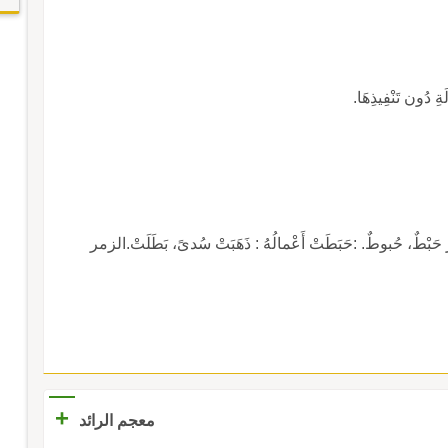
َةِ دُون تَنْفِيذِهَا.
طٌ، حُبوطٌ. :حَبَطَتْ أَعْمالُهُ : ذَهَبَتْ سُدىً، بَطَلَتْ.الزمر
+
معجم الرائد