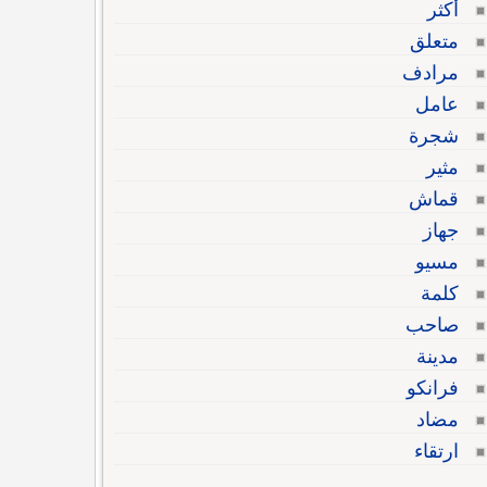
أكثر
متعلق
مرادف
عامل
شجرة
مثير
قماش
جهاز
مسيو
كلمة
صاحب
مدينة
فرانكو
مضاد
ارتقاء