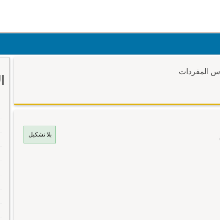
وس المفردات
ا
بلا تشكيل