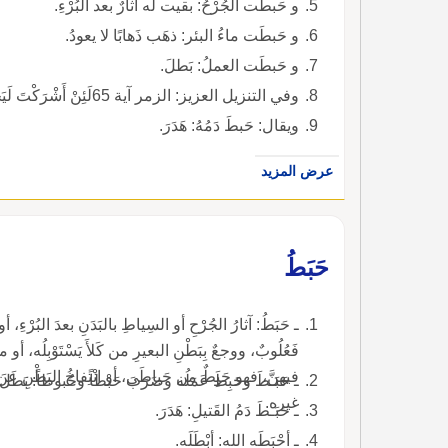
و حَبطَت الجُرْحُ: بقيت له آثارٌ بعد البُرْءِ.
و حَبطَت ماءُ البئر: ذهَب ذَهابًا لا يعودُ.
و حَبطَت العملُ: بَطلَ.
وفي التنزيل العزيز: الزمر آية 65لَئِنْ أَشْرَكْتَ لَيَحْبَطَنَّ عَمَلُكَ ) ).
ويقال: حَبطَ دَمُهُ: هَدَرَ.
عرض المزيد
حَبَطُ
ـ حَبَطُ: آثارُ الجُرْحِ أو السِياطِ بالبَدَنِ بعدَ البُرْءِ، 
فَعُلُوبٌ، ووجعٌ بِبَطْنِ البعيرِ من كَلأَ يَسْتَوْبِلُه، أو من
فيهنَّ، فهو حَبِطٌ من حَباطَى، أو انْتِفاخُ البَطْنِ عن أ
ـ حَبَـطَ وحَبِطَ عَمَلُه وضَرَبَ حَبْطاً وحُبوطاً: بَطَلَ.
غيره.
ـ حَبَـطَ دَمُ القَتيلِ: هَدَرَ.
ـ أحْبَطَه الله: أبْطَلَه.