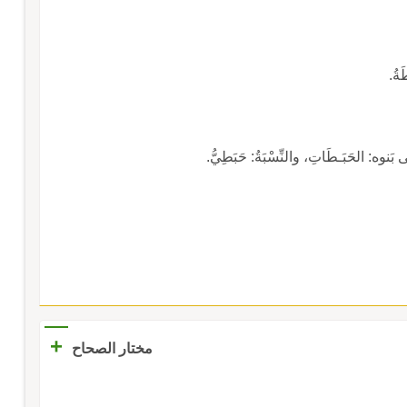
ةُ.
َنوه: الحَبَـطَاتِ، والنِّسْبَةُ: حَبَطِيُّ.
+
مختار الصحاح