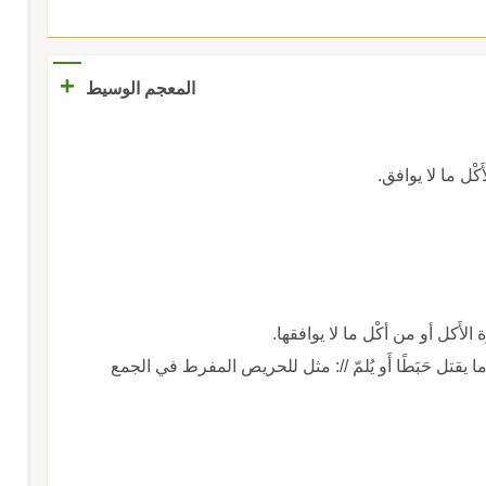
+
المعجم الوسيط
َكْل ما لا يوافق.
ة الأَكل أو من أكْل ما لا يوافقها.
ا يقتل حَبَطًا أَو يُلمّ //: مثل للحريص المفرط في الجمع