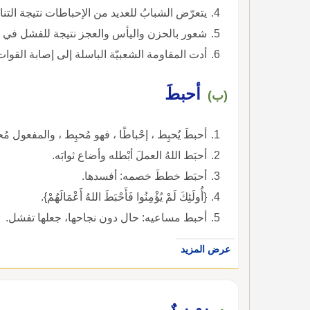
يتعرّض الشبابُ للعديد من الإحباطات نتيجة التنا
شعور بالحزن واليأس والعجز نتيجة للفشل في ت
أدت المقاومة الشعبيّة الباسلة إلى إصابة القوات
أحبطَ
(ب)
أحبطَ يُحبِط ، إحْباطًا ، فهو مُحبِط ، والمفعول مُح
أحبَط اللهُ العملَ أبْطله وأضاع ثوابَه.
أحبَط خططَ خصمه: أفسدها.
{أُولَئِكَ لَمْ يُؤْمِنُوا فَأَحْبَطَ اللهُ أَعْمَالَهُمْ}.
أحبط مساعيه: حال دون نجاحها، جعلها تفشل.
عرض المزيد