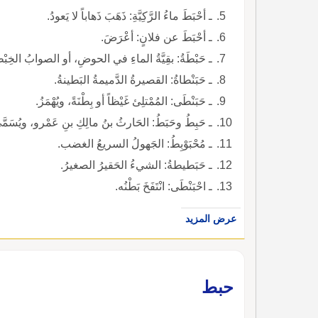
ـ أحْبَطَ ماءُ الرَّكِيَّةِ: ذَهَبَ ذَهاباً لا يَعودُ.
ـ أحْبَطَ عن فلانٍ: أعْرَضَ.
ـ حَبْطَةُ: بقِيَّةُ الماءِ في الحوضِ، أو الصوابُ الخِبْطَ
ـ حَبَنْطاةُ: القصيرةُ الدَّميمةُ البَطينةُ.
ـ حَبَنْطَى: المُمْتلِئ غَيْظاً أو بِطْنَةً، ويُهْمَزُ.
ـ حَبِطُ وحَبَطُ: الحَارثُ بنُ مالِكِ بنِ عَمْرو، ويُسَمَّى ب
ـ مُحْبَوْبِطُ: الجَهولُ السريعُ الغضب.
ـ حَبَطيطةُ: الشيءُ الحَقيرُ الصغيرُ.
ـ احْبَنْطَى: انْتَفَخَ بَطْنُه.
عرض المزيد
حبط