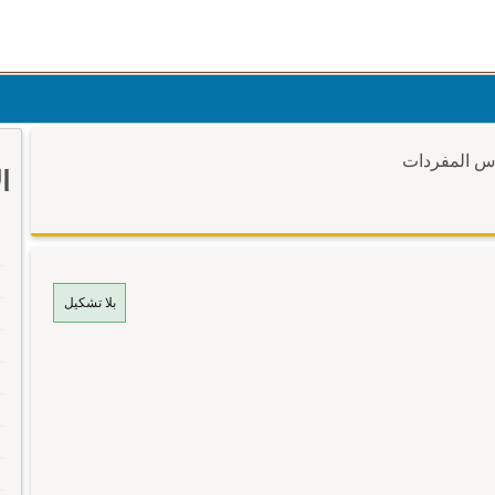
وس المفردات
ا
بلا تشكيل