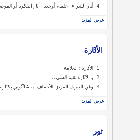
أثار الشيء : خلقه، أوجده [ أثار الفكرة أو الموضوع ].
عرض المزيد
الأثَارة
الأثَارة : العلامة.
و الأثَارة بقية الشيء.
وفي التنزيل العزيز: الأحقاف آية 4 ائْتُوني بِكِتَابٍ مِنْ قَبْلِ هَذا أو أَثَارَةٍ مِنْ عِلْمٍ إِنْ كُنْتُمْ صَادِقِينَ) ).
عرض المزيد
ثور