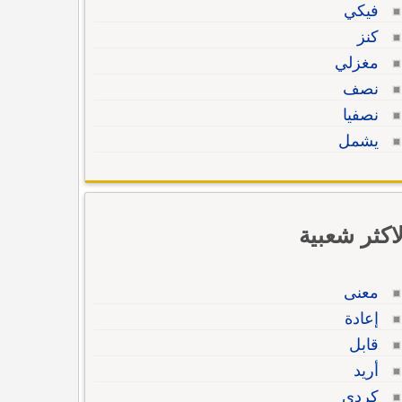
فيكي
كنز
مغزلي
نصف
نصفيا
يشمل
لاكثر شعبية
معنى
إعادة
قابل
أريد
كردي