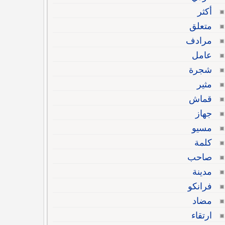
أكثر
متعلق
مرادف
عامل
شجرة
مثير
قماش
جهاز
مسيو
كلمة
صاحب
مدينة
فرانكو
مضاد
ارتقاء