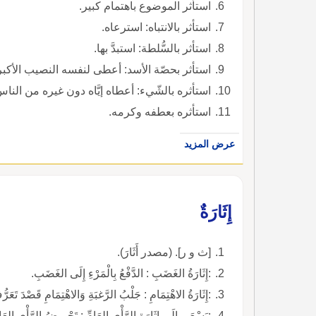
استأثر الموضوع باهتمام كبير.
استأثر بالانتباه: استرعاه.
استأثر بالسُّلطة: استبدَّ بها.
استأثر بحصّة الأسد: أعطى لنفسه النصيب الأكبر
استأثره بالشّيء: أعطاه إيَّاه دون غيره من الناس
استأثره بعطفه وكرمه.
عرض المزيد
إِثَارَةٌ
[ث و ر]. (مصدر أَثَارَ).
:إِثَارَةُ الغَضَبِ : الدَّفْعُ بِالْمَرْءِ إِلَى الغَضَبِ.
:إِثَارَةُ الاهْتِمَامِ : جَلْبُ الرَّغبَةِ وَالاهْتِمَامِ قَصْدَ تَعَر
:يَسْعَى إِلَى إِثَارَةِ الرَّأْيِ العَامِّ : تَحْرِيضُ الرَّأْيِ العَامِّ لِيَثُورَ.