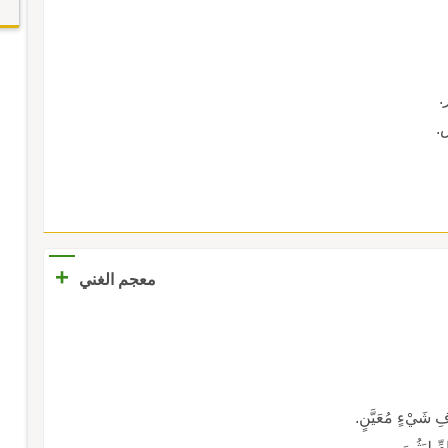
.
.
+
معجم الغني
ُّفِ شَيْءٍ مُعَيَّنٍ.