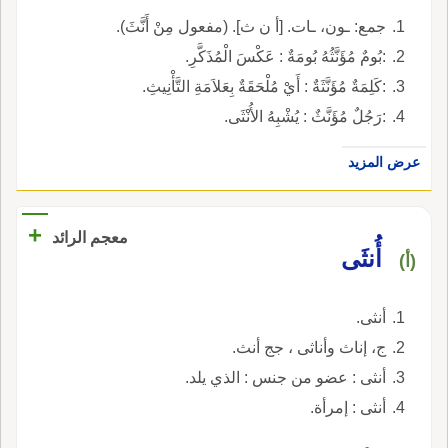
جمع: ـون، ـات. [أ ن ث]. (مفعول مِنْ أَنَّثَ).
:بُومٌ مُؤَنَّثُهُ بُومَةٌ : عَكْسَ الْمُذَكَّرِ.
:كَلِمَةٌ مُؤَنَّثَةٌ : أَيْ مُلْحَقَةٌ بِعَلاَمَةِ التَّأْنِيثِ.
:رَجُلٌ مُؤَنَّثٌ : يُشْبِهُ الأُنْثَى.
عرض المزيد
+
معجم الرائد
أُنثَى
(أ)
أنثى.
ج، إناث وأناثى ، جج أنث.
أنثى : عضو من جنس : الذي يلد.
أنثى : إمرأة.