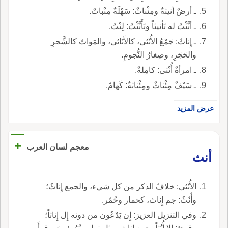
ـ أرضٌ أنيثةٌ ومِئْناثٌ: سَهْلَةٌ مِنْباتٌ.
ـ أنَّثْتُ له تَأنيثاً وتَأَنَّثْتُ: لِنْتُ.
ـ إِناثُ: جَمْعُ الأُنْثى، كالأَنَاثى، والمَواتُ كالشَّجرِ
والحَجَرِ، وصِغارُ النُّجومِ.
ـ امرأةٌ أُنْثى: كامِلةٌ.
ـ سَيْفٌ مِئْناثٌ ومِئْناثةٌ: كَهامٌ.
عرض المزيد
+
معجم لسان العرب
أنث
الأُنْثى: خلافُ الذكر من كل شيء، والجمع إِناثٌ؛
وأُنُثٌ: جم إِناث، كحمار وحُمُر.
وفي التنزيل العزيز: إِن يَدْعُون من دونه إِل إِناثاً؛