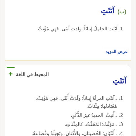
آنَثَتِ
(ب)
آنَثَتِ الحاملُ إيناثاً: ولدت أنثى، فهي مُؤْنِثٌ.
عرض المزيد
+
المحيط في اللغة
آنَثَتِ
ـ آنَثَتِ المرأةُ إِيناثاً: ولَدَتْ أُنْثَى، فهي مُؤْنِثٌ،
مُعْتادتُها: مِئْناثٌ.
ـ أَنيثُ: الحديدُ غيرُ الذًّكَرِ.
ـ مُؤَنَّثٌ: المُخَنَّثُ، كالمِئْناثِ.
ـ أُنْثَيَانِ: الخُصْيتانِ، والأُذُنانِ، وبَجيلَةُ وقُضاعةُ.