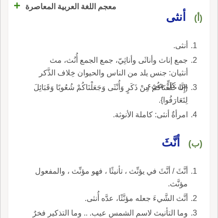
+
معجم اللغة العربية المعاصرة
أنثى
(أ)
أنثى.
جمع إناث وأناثَى وأناثِيّ، جمع الجمع أُنُث، مث
أنثيان: جنس يلد من الناس والحيوان خِلاف الذَّكر
من كلِّ شيء.
{إِنَّا خَلَقْنَاكُمْ مِنْ ذَكَرٍ وَأُنْثَى وَجَعَلْنَاكُمْ شُعُوبًا وَقَبَائِلَ
لِتَعَارَفُوا}.
امرأةٌ أنثى: كاملة الأنوثة.
أنَّثَ
(ب)
أنَّثَ / أنَّثَ في يؤنِّث ، تأنيثًا ، فهو مؤنِّث ، والمفعول
مؤنَّث.
أنَّث الشَّيءَ جعله مؤنَّثًا، عدَّه أُنثى.
وما التأنيث لاسم الشمس عيب. .. وما التذكير فخرٌ