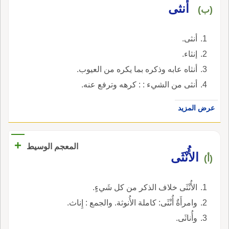
أنثى
(ب)
أنثى.
إنثاء.
أنثاه عابه وذكره بما يكره من العيوب.
أنثى من الشيء : : كرهه وترفع عنه.
عرض المزيد
+
المعجم الوسيط
الأُنْثَى
(أ)
الأُنْثَى خلاف الذكر من كل شَيءٍ.
وامرأَةٌ أُنْثَى: كاملة الأُنوثة. والجمع : إِناث.
وأُناثَى.