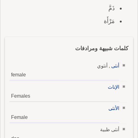
ذَمَّ
مَرْأَة
كلمات شبيهة ومرادفات
أنثى
, أنثوي
female
الإناث
Females
الأنثى
Female
أنثى ظبية