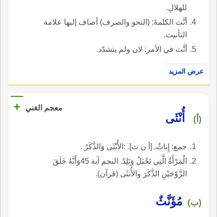
للهلالِ.
أنَّث الكلمةَ: (النحو والصرف) أضاف إليها علامة
التأنيث.
أنَّث في الأمر: لان ولم يتشدّد.
عرض المزيد
+
معجم الغني
أُنْثَى
(أ)
جمع: إِناثٌ. [أ ن ث]. :الأُنْثَى وَالذَّكَرُ .
الْمَرْأَةُ الَّتِي تَحْبَلُ وَتَلِدُ. النجم آية 45وَأَنَّهُ خَلَقَ
الزَّوْجَيْنِ الذَّكَرَ والأُنثَى (قرآن).
مُؤَنَّثٌ
(ب)