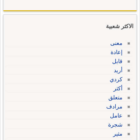
الاكثر شعبية
معنى
إعادة
قابل
أريد
كردي
أكثر
متعلق
مرادف
عامل
شجرة
مثير