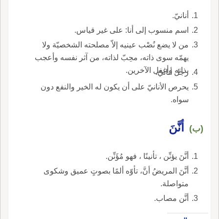
أنانيّ.
اسم منسوب إلى أنا: على غير قياس.
من لا يضع نُصْب عينيه إلاّ مصلحته الشخصيّة ولا
يهمّه سوى ذاته، محِبّ لذاته، من آثر نفسه وأعجب
بذاته وأغفل الآخرين.
رجل أنانيّ.
يحرص الأنانيّ على أن يكون له الخير والنفع دون
سواه.
أنَّنَ
(ب)
أنَّنَ يؤنِّن ، تأنينًا ، فهو مُؤَنِّن.
أنَّنَ المريضُ أنَّ، تأوّه ألمًا بصوتٍ عميق وشكوى
متواصلة.
أنَّن مصاب.