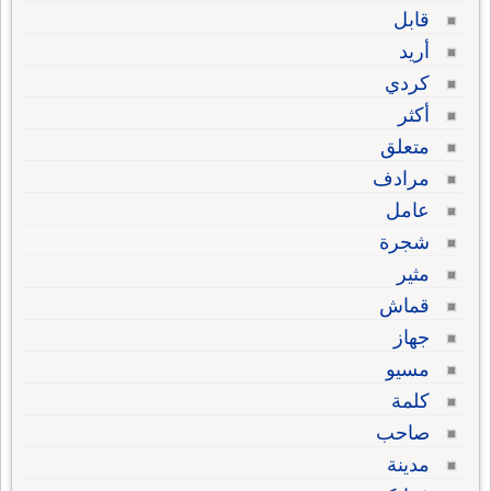
قابل
أريد
كردي
أكثر
متعلق
مرادف
عامل
شجرة
مثير
قماش
جهاز
مسيو
كلمة
صاحب
مدينة