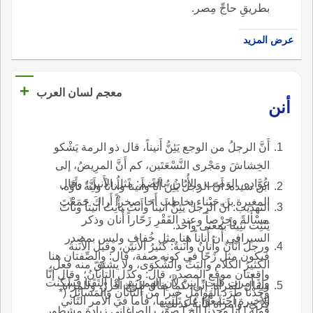
بطريقِ حاجِّ مِصر.
عرض المزيد
+
معجم لسان العرب
أنن
أَنَّ الرجلُ من الوجع يَئِنُّ أَنيناً، قال ذو الرمة يَشْكو
الخِشاشَ ومَجْرى النَّسْعَتَين، كم أَنَّ المرِيضُ، إلى
عُوَّادِه، الوَصِب والأُنانُ، بالضم: مثل الأَنينِ؛ وقال
ابن سيده: أَنّ الرجلُ يَئِنُّ أَنّاً وأَنيناً وأُناناً وأَنَّةً تأَوَّه.
المغيرة بن حَبْناء يخاطب أَخا صخراً أَراكَ جَمَعْتَ
التهذيب: أَنّ الرجلُ يَئِنُّ أَنيناً وأَنَتَ يأْنِتُ أَنيتاً ونأَتَ
مسْأَلةً وحِرْصاً وعند الفَقْرِ زَحّاراً أُنان وذكر
يَنْئِت نَئِيتاً بمعنى واحد.
السيرافي أَن أُُناناً هنا مثل خُفافٍ وليس بمصدر
ورجل أَنّانٌ وأُنانٌ وأُنَنةٌ: كثيرُ الأَنين، وقيل الأُنَنةُ
فيكون مثل زَحّا في كونه صفة، قال: والصِّفتان هنا
الكثيرُ الكلام والبَثِّ والشَّكْوَى، ولا يشتقّ منه فعل،
واقِعتان موقع المصدر، قال: وكذل التأْنانُ؛ وقال إنَّا
وإذ أَمرت قلت: إينِنْ لأَن الهمزتين إذا التَقَتا فسكنت
ويقال للمرأَة: إنِّي، كما يقال للرج اقْررْ، وللمرأَة
وجَدْنا طَرَدَ الهَوامِل خيراً من التَّأْنانِ والمَسائِل (*
الأَخيرة اجتمعوا عل تَلْيينِها، فأَما في الأَمر الثاني
قِرِّي، وامرأَة أنّانةٌ كذلك.
قوله [ إنا وجدنا إلخ ] صوّب الصاغاني زيادة مشطور