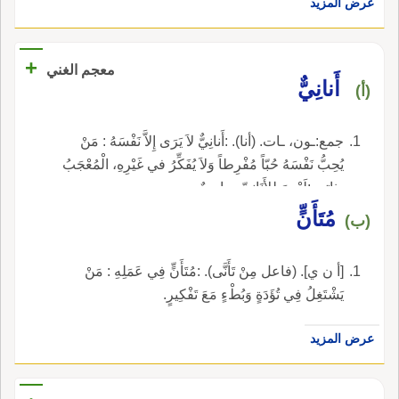
عرض المزيد
+
معجم الغني
أَنانِيٌّ
(أ)
جمع:ـون، ـات. (أنا). :أَنانِيٌّ لاَ يَرَى إِلاَّ نَفْسَهُ : مَنْ
يُحِبُّ نَفْسَهُ حُبّاً مُفْرِطاً وَلاَ يُفَكِّرُ في غَيْرِهِ، الْمُعْجَبُ
بِذاتِهِ. :لَيْسَ لِلأَنَانِيِّ صاحِبٌ.
مُتَأَنٍّ
(ب)
[أ ن ي]. (فاعل مِنْ تَأَنَّى). :مُتَأَنٍّ فِي عَمَلِهِ : مَنْ
يَشْتَغِلُ فِي تُؤَدَةٍ وَبُطْءٍ مَعَ تَفْكِيرٍ.
عرض المزيد