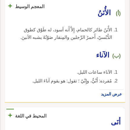
+
المعجم الوسيط
الأُنَنُ
(أ)
الأُنَنُ طائر كالحمام، إِلاَّ أَنه أسود، له طَوْق كطوق
الدُّبْسيّ، أَحمرُ الرِّجلين والمِنقار صَوْتُهُ يشبه الأنينَ.
الآناء
(ب)
الآناء ساعات الليل.
مُفرده: أَنْيٌّ، وإِنْيّ ؛ تقول: هو يقوم آناءَ الليل.
عرض المزيد
+
المحيط في اللغة
أنَى