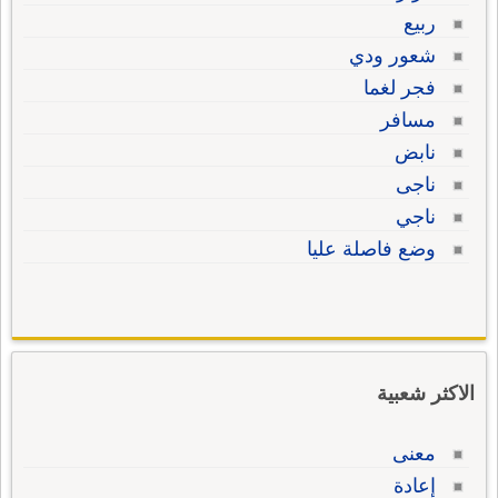
ربيع
شعور ودي
فجر لغما
مسافر
نابض
ناجى
ناجي
وضع فاصلة عليا
الاكثر شعبية
معنى
إعادة