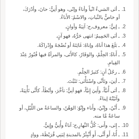
ـ أنَى الشيءُ انْياً وأناءً وإنًى، وهو أَنِيٌّ: حانَ، وأدْرَكَ،
أو خاصٌّ بالنَّباتِ، والاسْمُ: الأَناءُ.
ـ إنِيٌّ: معروف,ج: آنِيَةٌ وأوانٍ.
ـ أنَى الحَمِيمُ: انتهى حَرُّهُ، فهو آنٍ.
ـ بَلَغَ هذا أناهُ، وإناهُ: غَايَتَهُ أو نُضْجَهُ وإِدْراكَهُ.
ـ أَناةُ: الحِلْمُ، والوَقَارُ، كالأَنَى، والمرأةُ فيها فُتُورٌ عِنْدَ
القِيامِ.
ـ رجُلٌ آنٍ: كثيرُ الحِلْمِ.
ـ أنِيَ، وتَأنَّى واسْتَأْنَى: تَثَبَّتَ.
ـ أنَى أُنيَّاً، وأَنِيَ إِنيَّاً، فهو أنِيٌّ: تأخَّرَ، وأبْطَأَ، كأَنَّى تَأْنِيَةً،
وآنَيْتُهُ إيناءً.
ـ أَنْيُ، وإِنْيُ، وأَناء وإِنْوُ: الوَهْنُ، والساعَةُ من اللَّيْلِ، أو
ساعَةٌ مَّا منه.
ـ إِنَى، وأَنى: كُلُّ النَّهارِ,ج: آناءٌ وأُنِيٌّ وإِنِيٌّ.
ـ أُنَا، أَو أَنَّى، أَو أَنِّبِئْرٌ بالمدينةِ لِبَنِي قُرَيْظَةَ، ووادٍ