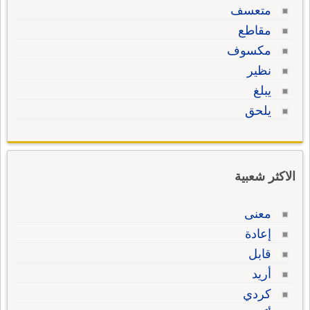
متعسف
مقاطع
مكسوف
نظير
يبلغ
يلحق
الاكثر شعبية
معنى
إعادة
قابل
أريد
كردي