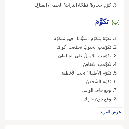
كَوَّم حجارةً/ قمْحًا/ الترابَ/ الحصى/ المتاعَ.
تكوَّمَ
(ب)
تكوَّمَ يتكوَّم ، تكوُّمًا ، فهو مُتكَوِّم.
تكوَّمتِ الحبوبُ تجمَّعت أكوامًا.
تكوَّمتِ الرِّمالُ على الشاطئ.
تكوَّمتِ الأنقاضُ.
تكوَّم الأطفالُ تحت الأغطية.
تَكوَّم الشَّخصُ.
وقع فاقد الوعي.
وقع دون حراك.
عرض المزيد