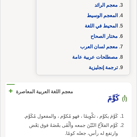
معجم الرائد
المعجم الوسيط
المحيط في اللغة
مختار الصحاح
معجم لسان العرب
مصطلحات عربية عامة
ترجمة إنجليزية
+
معجم اللغة العربية المعاصرة
كَوَّمَ
(أ)
كَوَّمَ يكوِّم ، تكْوِيمًا ، فهو مُكوِّم ، والمفعول مُكَوَّم.
كَوَّم الفلاّحُ التّبْنَ جمعه وألْقَى بعْضَهُ فوق بَعْض
وارتفع له رأس، جعله كومًا.