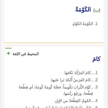
الكَوْمَةُ
(ب)
الكَوْمَةُ الكَوْمُ.
+
المحيط في اللغة
كامَ
ـ كامَ المَرْأَةَ: نَكَحَها.
ـ كامَ الفَرَسُ أُنْثاهُ: نَزا عليها.
ـ كَوَّمَ التُّرابَ تَكْويماً: جَعَلَهُ كُومَةً كُومَةً، أي قِطْعَةً
قِطْعةً، ورَفَعَ رأسَها.
ـ الكومُ: القِطْعَةُ من الإِبِلِ.
ـ الكَوماءُ: الناقَةُ العَظيمَةُ السَّنامِ، وقد كَوِمَتْ.