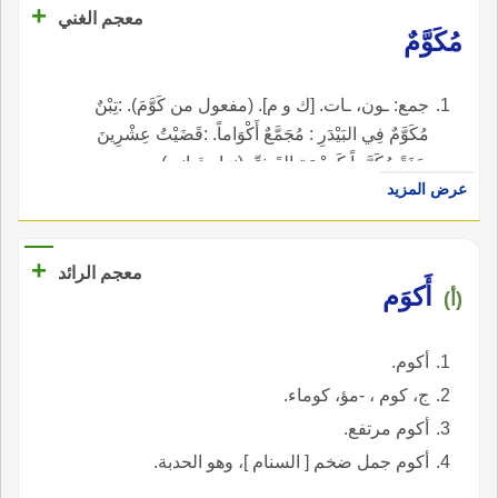
+
معجم الغني
مُكَوَّمٌ
جمع: ـون، ـات. [ك و م]. (مفعول من كَوَّمَ). :تِبْنٌ
مُكَوَّمٌ فِي البَيْدَرِ : مُجَمَّعٌ أَكْوَاماً. :قَضَيْتُ عِشْرِينَ
سَنَةً مُكَوَّماً كَرِزْمَةِ القَشِّ. (نزار قباني).
عرض المزيد
+
معجم الرائد
أَكوَم
(أ)
أكوم.
ج، كوم ، -مؤ، كوماء.
أكوم مرتفع.
أكوم جمل ضخم [ السنام ]، وهو الحدبة.