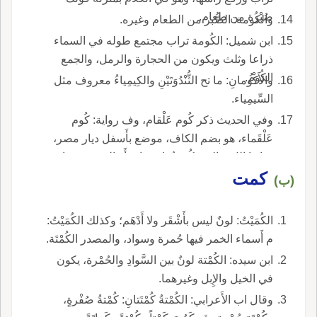
صُبْرة من طعام.
والكُومة: الصُّبر من الطعام وغيره.
ابن شميل: الكُومة تراب مجتمع طوله في السماء
ذراعا وثلث ويكون من الحجارة والرمل، والجمع
الكُومُ.
والأَكْومانِ: ما تح الثُّنْدُوَتَيْنِ والكِيمِياءُ معروف مثل
السِّيمِياء.
وفي الحديث ذكر كُوم عَلْقام، وف رواية: كُوم
عَلْقَماء، هو بضم الكاف، موضع بأَسفل ديار مصر،
صانها الل تعالى وكُومةُ: اسم امرأَة التهذيب: هنا
كمت
الاكْتيام القُعود على أَطْراف الأَصابع، تقول: اكتَمْت
(ب)
له وتَطالَلْتُ له، ورأَيته مُكْتاماً على أَطراف أَصابع
رجليه.
الكُمَيْتُ: لونٌ ليس بأَشْقَر ولا أَدْهَم؛ وكذلك الكُمَيْتُ:
م أَسماء الخمر فيها حُمرة وسواد، والمصدر الكُمْتَة.
ابن سيده: الكُمْتة لونٌ بين السَّوادِ والحُمْرة، يكون
في الخيل والإِبل وغيرهما.
وقال اب الأَعرابي: الكُمْتةُ كُمْتَتانِ: كُمْتةُ صُفْرةٍ،