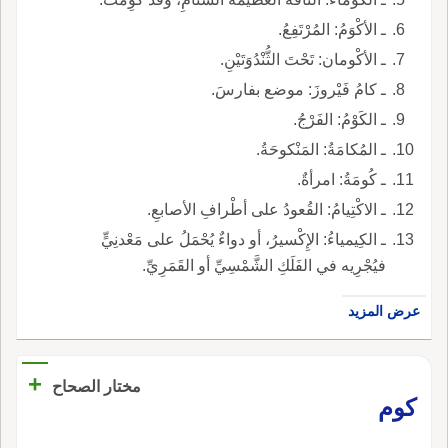
ـ الأكْوَمُ: المُرْتَفِعُ.
ـ الأكْومان: تَحْتَ الثُّنْدُوَتَيْنِ.
ـ كامُ فَيْروزَ: موضع بفارسَ.
ـ الكَوْمُ: الفَرْجُ.
ـ المُكامَةُ: المَنْكوحَةُ.
ـ كُومَةُ: امرأةٌ.
ـ الاكْتِيامُ: القُعودُ على أطْرافِ الأصابعِ.
ـ الكِيمياءُ: الإِكْسيرُ، أو دواءٌ يُحْمَلُ على مَعْدنِيٍّ
فيُجْرِيه في الفَلَكِ الشَّمْسِيِّ أو القَمَرِيِّ.
عرض المزيد
+
مختار الصحاح
كوم