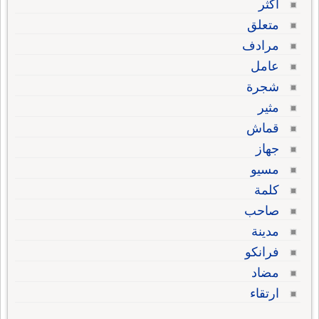
أكثر
متعلق
مرادف
عامل
شجرة
مثير
قماش
جهاز
مسيو
كلمة
صاحب
مدينة
فرانكو
مضاد
ارتقاء