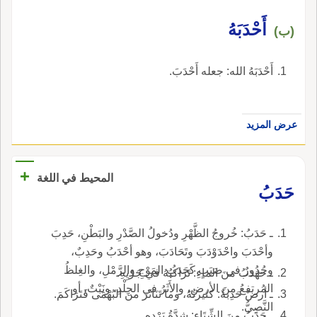
أَحْدَبَهُ
(ب)
أَحْدَبَهُ الله: جعله أَحْدَبَ.
عرض المزيد
+
المحيط في اللغة
حَدَبُ
ـ حَدَبُ: خُروجُ الظَّهْرِ ودُخولُ الصَّدْرِ والبَطْنِ، حَدِبَ
وأحْدَبَ واحْدَوْدَبَ وتَحَادَبَ، وهو أحْدَبُ وحَدِبٌ،
وحُدُورٌ في صَبَبٍ كَحَدَبِ المَوْجِ والرَّمْلِ، والغِلظُ
ـ حهَدَبُ منَ الماءِ: تَرَاكُبُهُ في جَرْيِهِ.
المُرتفعُ منَ الأرضِ، والأَثَرُ في الجِلْدِ، ونَبْتٌ، أو
ـ أرضٌ حَدِبةٌ: كثيرتُهُ، وما تَنَاثَرَ منَ البُهْمَى فَتَرَاكَمَ.
النَّصِيُّ.
ـ حَدَبُ مِنَ الشِّتَاءِ: شِدَّةُ بَرْدِهِ.