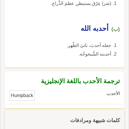
(شر) عِرْق يستبطن عظمَ الذِّراع.
أحدبه الله
(ب)
جعله أحدبَ، ناتئ الظّهر.
أحدبته الشَّيخوخُة.
ترجمة الأحدب باللغة الإنجليزية
الأحدب
Humpback
كلمات شبيهة ومرادفات