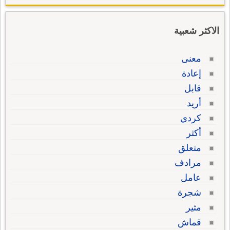
الاكثر شعبية
معنى
إعادة
قابل
أريد
كردي
أكثر
متعلق
مرادف
عامل
شجرة
مثير
قماش