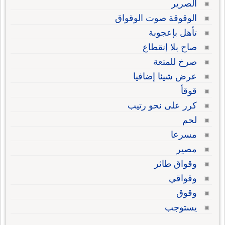
الصرير
الوقوقة صوت الوقواق
تأهل بإعجوبة
صاح بلا إنقطاع
صرخ للمتعة
عرض شيئا إضافيا
قوقأ
كرر على نحو رتيب
لحم
مسرعا
مصير
وقواق طائر
وقواقي
وقوق
يستوجب