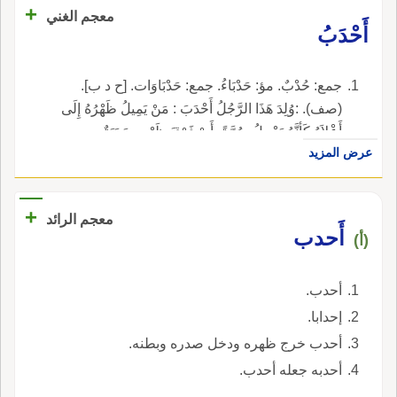
+
معجم الغني
أَحْدَبُ
جمع: حُدْبٌ. مؤ: حَدْبَاءُ. جمع: حَدْبَاوَات. [ح د ب].
(صف). :وُلِدَ هَذَا الرَّجُلُ أَحْدَبَ : مَنْ يَمِيلُ ظَهْرُهُ إِلَى
أَعْلاَهُ كَأنَّهُ يَحْمِلُ صُرَّةً، أَيْ فَوْقَ ظَهْرِهِ حَدَبَةٌ.
عرض المزيد
+
معجم الرائد
أَحدب
(أ)
أحدب.
إحدابا.
أحدب خرج ظهره ودخل صدره وبطنه.
أحدبه جعله أحدب.