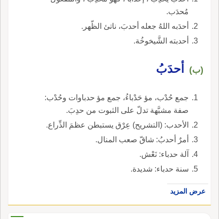
مُحدَب.
أحدَبه اللهُ جعله أحدبَ، ناتئ الظّهر.
أحدبته الشَّيخوخُة.
أحدَبُ
(ب)
جمع حُدْب، مؤ حَدْباءُ، جمع مؤ حدباوات وحُدْب:
صفة مشبَّهة تدلّ على الثبوت من حدِبَ.
الأحدب: (التشريح) عِرْق يستبطن عظمَ الذِّراع.
أمرٌ أحدبُ: شاقّ صعب المنال.
آلة حدباء: نَعْش.
سنة حدباء: شديدة.
عرض المزيد