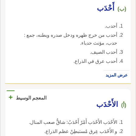
أَحْدَب
(ب)
أحدب.
أحدب من خرج ظهره ودخل صدره وبطنه، جمع :
حدب، مؤنث حدباء.
أحدب الصيف.
أحدب عرق في الذراع.
عرض المزيد
+
المعجم الوسيط
الأَحْدَب
(أ)
الأَحْدَب الأَحْدَب أَمْرٌ أَحْدَبُ: شاقٌّ صعب المنال.
و الأَحْدَب عِرق مُستبطِنٌ عظم الذراع.