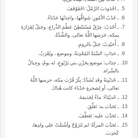
ـ احْدَودَبَ الرَّمْلُ: احْقَوْقَفَ.
ـ حُدْبُ الاُمُورِ: شَواقُّها، واحِدَتُها حَدْبَاءُ.
ـ أَحْدَبُ: عِرْقٌ مُسْتَبْطِنٌ عَظْمَ الذِّراعِ، وجَبَلٌ لِفَزَارَةَ
بمكة، حَرَسَها اللَّهُ تعالى، والشِّدَّةُ.
ـ أُحَيْدِبُ: جَبَلٌ بالرومِ.
ـ حَدَابِ: السَّنَةُ المُجْدِبَةُ، وموضع ، ويُعْرَبُ.
ـ حِدَاب: موضع بِحَزْنِ بني يَرْبُوعٍ، له يومٌ، وجِبالٌ
بالسَّراة.
ـ حُدَيْبِيَةُ وقَد تُشَدَّدُ: بِئْرٌ قُرْبَ مكة، حرسها اللَّهُ
تعالى، أو لِشجرةٍ حَدْباءَ كانت هُناكَ.
ـ حُديْبَاءُ: ماءٌ لِجَذيمَةَ.
ـ تَحَدَّبَ به: تَعَلَّقَ.
ـ تَحَدَّبَ عليه: تَعَطَّفَ.
ـ تَحَدَّبَ المرأةُ: لم تَتَزَوَّجْ وأشْبَلَتْ على ولدِها،
كَحدِبَ.