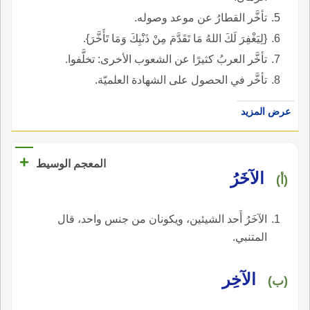
تأخَّر القطارُ عن موعد وصوله.
{لِيَغْفِرَ لَكَ اللهُ مَا تَقَدَّمَ مِنْ ذَنْبِكَ وَمَا تَأَخَّرَ}.
تأخَّر العربُ كثيرًا عن الشعوب الأخرى: تخلَّفوا.
تأخَّر في الحصول على الشهادة العلميّة.
عرض المزيد
+
المعجم الوسيط
الآخَرُ
(أ)
الآخَرُ أَحد الشيئين، ويكونان من جنس واحد، قال
المتنبي.
الآخِر
(ب)