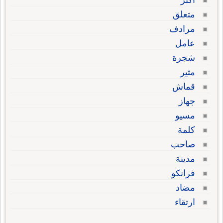
أكثر
متعلق
مرادف
عامل
شجرة
مثير
قماش
جهاز
مسيو
كلمة
صاحب
مدينة
فرانكو
مضاد
ارتقاء