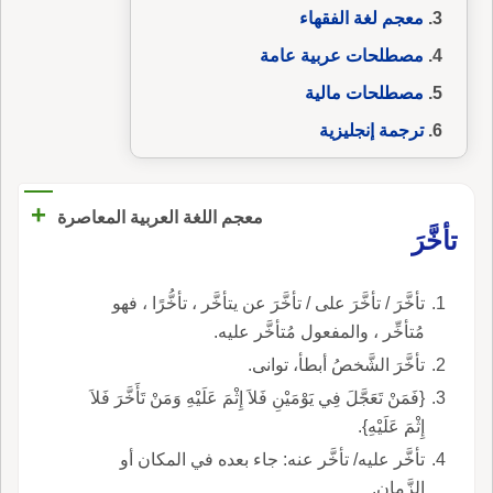
معجم لغة الفقهاء
مصطلحات عربية عامة
مصطلحات مالية
ترجمة إنجليزية
+
معجم اللغة العربية المعاصرة
تأخَّرَ
تأخَّرَ / تأخَّرَ على / تأخَّرَ عن يتأخَّر ، تأخُّرًا ، فهو
مُتأخِّر ، والمفعول مُتأخَّر عليه.
تأخَّرَ الشَّخصُ أبطأ، توانى.
{فَمَنْ تَعَجَّلَ فِي يَوْمَيْنِ فَلاَ إِثْمَ عَلَيْهِ وَمَنْ تَأَخَّرَ فَلاَ
إِثْمَ عَلَيْهِ}.
تأخَّر عليه/ تأخَّر عنه: جاء بعده في المكان أو
الزَّمان.