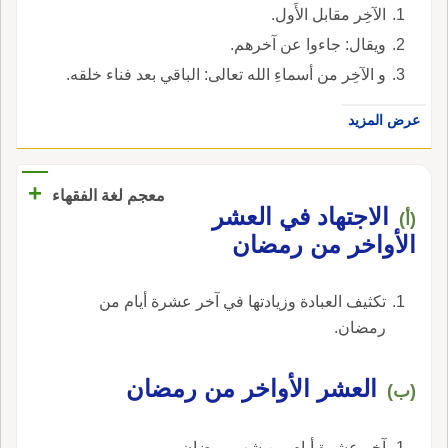
الآخِر مقابل الأَول.
ويقال: جاءوا عن آخرهم.
و الآخِر من أسماءِ الله تعالى: الباقي بعد فناء خلقه.
عرض المزيد
+
معجم لغة الفقهاء
‏الاجتهاد في العشر
(أ)
الأواخر من رمضان‏
‏تكثيف العبادة وزيادتها في آخر عشرة أيام من
رمضان‏.
‏العشر الأواخر من رمضان‏
(ب)
‏آخر عشرة أيام من شهر رمضان‏.