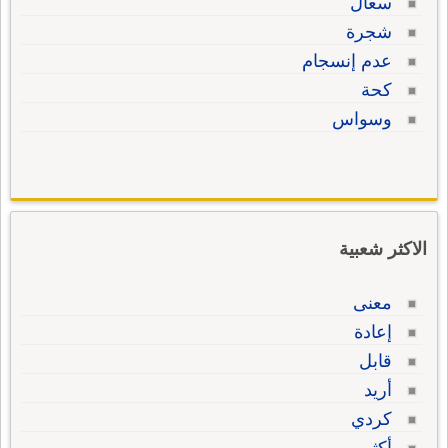
سعال
شجرة
عدم إنسجام
كحة
وسواس
الاكثر شعبية
معنى
إعادة
قابل
أريد
كردي