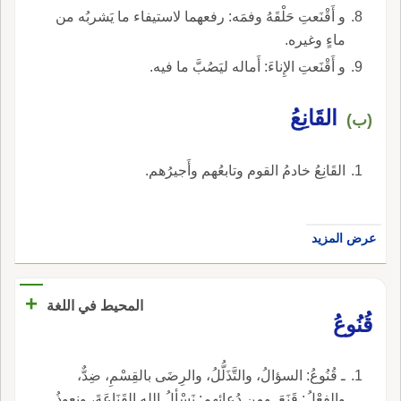
و أَقْنَعتِ حَلْقَهُ وفمَه: رفعهما لاستيفاء ما يَشربُه من
ماءٍ وغيره.
و أَقْنَعتِ الإِناءَ: أَماله ليَصُبَّ ما فيه.
القَانِعُ
(ب)
القَانِعُ خادمُ القوم وتابعُهم وأَجيرُهم.
عرض المزيد
+
المحيط في اللغة
قُنُوعُ
ـ قُنُوعُ: السؤالُ، والتَّذَلُّلُ، والرِضَى بالقِسْمِ، ضِدٌّ،
والفِعْلُ: قَنَعَ. ومن دُعائِهِم: نَسْألُ الله القَنَاعَةَ، ونعوذُ