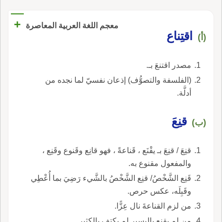
+
معجم اللغة العربية المعاصرة
اقتِناع
(أ)
مصدر اقتنعَ بـ.
(الفلسفة والتصوُّف) إذعان نفسيّ لما نجده من
أدلَّة.
قنِعَ
(ب)
قنِعَ / قنِعَ بـ يقْنَع ، قَناعةً ، فهو قانِع وقَنوع وقَنِع ،
والمفعول مقنوع به.
قَنِع الشَّخْصُ/ قنِع الشَّخْصُ بالشَّيء رَضِيَ بما أُعْطِي
وقَبِلَه، عكس حرص.
من لزم القناعةَ نال عِزًّا.
من لم يقنع باليسير لم يكتفِ بالكثير.