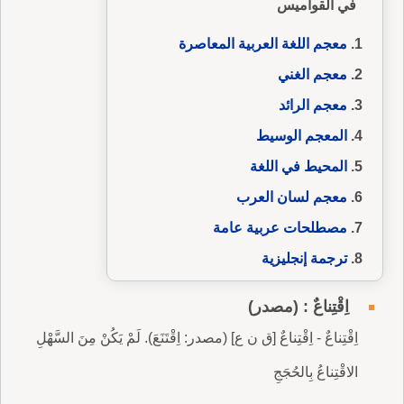
في القواميس
معجم اللغة العربية المعاصرة
معجم الغني
معجم الرائد
المعجم الوسيط
المحيط في اللغة
معجم لسان العرب
مصطلحات عربية عامة
ترجمة إنجليزية
اِقْتِناعٌ : (مصدر)
اِقْتِناعٌ - اِقْتِناعٌ [ق ن ع] (مصدر: اِقْتَنَعَ). لَمْ يَكُنْ مِنَ السَّهْلِ
الاقْتِناعُ بِالحُجَجِ