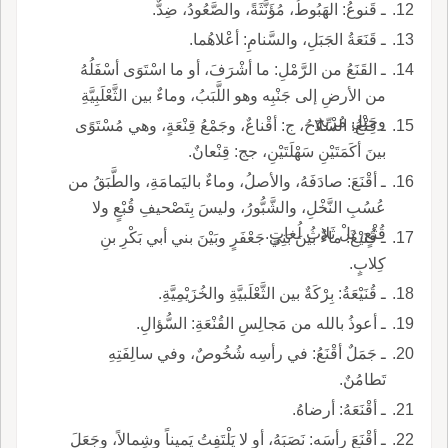
ـ قَنوعُ: الهَبُوطُ، مُؤَنَّثَةً، والصَّعُودُ، ضِدٌّ.
ـ قَنَعَةُ الجَبَلِ، والسَّنامِ: أعْلاهُما.
ـ القَنَعُ من الرَّمْلِ: ما أشْرَفَ، أو ما اسْتَوَى أسْفَلُهُ
من الأرضِ إلى جَنْبِه وهو اللَّبَبُ، وماءٌ بين الثَّعْلَبِيَّةِ
وحَبْلِ مُرْبخ.
ـ قِنْعُ: السِّلاحُ، ج: أقْناعٌ، وجَمْعُ قِنْعَةٍ، وهي مُسْتَوًى
بينَ أكَمَتَيْنِ سَهْلَتَيْنِ، جج: قِنْعانٌ.
ـ أقْنَعَ: صادَفَهُ، والأصلُ، وماءٌ باليَمامَةِ، والطَّبَقُ من
عُسُبِ النَّخْلِ، والشَّبُّورُ، وليسَ بِتَصْحيفِ قُبْعٍ ولا
قُثْعٍ، بَلْ ثَلاثُ لُغاتٍ.
ـ قُنَيْعٌ: ماءٌ بينَ بَنِي جَعْفَرٍ وبَيْنَ بني أبي بَكْرِ بنِ
كِلابٍ.
ـ قُنَيْعَةُ: بِرْكَةٌ بين الثَّعْلَبيَّةِ والخُزَيْمِيَّةِ.
ـ أعوذُ بالله من مَجالِسِ القُنْعَةِ: السُّؤالِ.
ـ جَمَلٌ أقْنَعُ: في رأسِه شُخُوصٌ، وفي سالِفَتِهِ
تَطامُنٌ.
ـ أقْنَعَهُ: أرضاهُ.
ـ أقْنَعَ رأسَه: نَصَبَهُ، أو لا يَلْتَفِتُ يَميناً وشِمالاً، وجَعَلَ