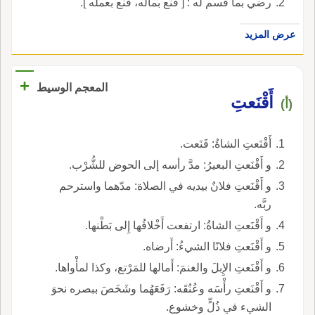
رضي بما قسم له : [ قنع بماله، قنع بعمله ].
عرض المزيد
+
المعجم الوسيط
أَقْنَعتِ
(أ)
أَقْنَعتِ الشاةُ: قَنَعت.
و أَقْنَعتِ البعيرُ: مدَّ رأسه إلى الحوض للشُّرْب.
و أَقْنَعتِ فلانٌ بيديه في الصلاة: مدّهما واسترحم
ربَّه.
و أَقْنَعتِ الشاةُ: ارتفعت أَخْلافُها إِلى بَطْنها.
و أَقْنَعتِ فلانًا الشيءُ: أَرضاه.
و أَقْنَعتِ الإِبلَ والغنمَ: أَمالها للمَرْتع، وكذا لمأْواها.
و أَقْنَعتِ رأْسَه وعُنُقَه: رَفَعَهُما وشَخَصَ ببصره نحوَ
الشيء في ذُلٍّ وخشوع.