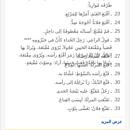
طَرْفَه مُوازِياً.
ـ أقْنَعَ الغَنَمَ: أَمَرَّها للِمَرْتَعِ.
ـ أقْنَعَ فلاناً: أحْوَجَهُ ضِدٌّ.
ـ فَمٌ مُقْنَعٌ: أسنانُه مَعْطوفَةٌ إلى داخِلٍ.
ـ قولُ الراعِي: زَجِلَ الحُداءِ كأَنَّ في حَيْزُومِهِ ****
قَصَباً ومُقْنَعَةَ الحَنِينِ عَجُولاَ. يُرْوَى مُقْنَعَةَ، ويُرادُ بها
النايُّ، لأِنّ الزامِرَ إذا زَمَرَ أقْنَعَ رأسَه، ويُرْوَى مِقْنَعَةَ،
ـ قَنَّعَه تَقْنيعاً: رَضَّاهُ.
ويُرادُ بها ناقَةٌ رَفَعَتْ حَنينَها، أرادَ: وصَوْتَ مُقْنِعَةٍ.
ـ قَنَّعَ المرأةَ: ألْبَسَها القِناعَ.
ـ قَنَّعَ رأسَه بالسَّوْطِ: غَشَّاهُ به.
ـ قَنَّعَ الدِّيكُ: رَدَّ بُرائِلَهُ إلى رأسه.
ـ رَجُلٌ مُقَنَّعٌ: عليه بَيْضَةُ الحَديدِ.
ـ تَقَنَّعَتِ المرأةُ: لَبِسَتِ القِناعَ.
ـ تَقَنَّعَ فلانٌ: تَغَشَّى بِثَوْبٍ.
عرض المزيد