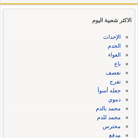
الاكثر شعبية اليوم
الإحداث
الخدم
العواء
باع
تعصف
تفرج
جعله أسوأ
دموي
مجمد بالدم
مجمد للدم
محترس
مدقع