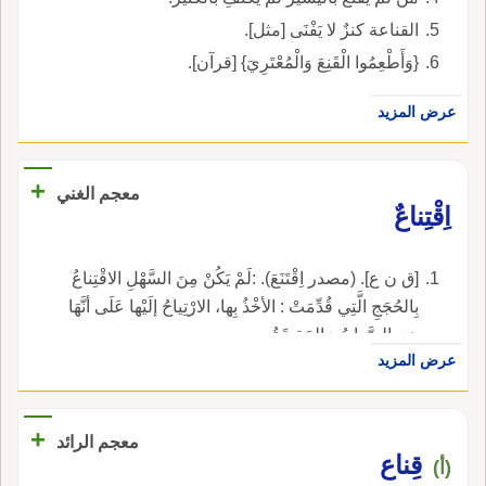
القناعة كنزٌ لا يَفْنَى [مثل].
{وَأَطْعِمُوا الْقَنِعَ وَالْمُعْتَرِيَ} [قرآن].
عرض المزيد
+
معجم الغني
اِقْتِناعٌ
[ق ن ع]. (مصدر اِقْتَنَعَ). :لَمْ يَكُنْ مِنَ السَّهْلِ الاقْتِناعُ
بِالحُجَجِ الَّتِي قُدِّمَتْ : الأخْذُ بِها، الارْتِياحُ إلَيْها عَلَى أنَّهَا
هِيَ الصَّوابُ وَالحَقِيقَةُ.
عرض المزيد
+
معجم الرائد
قِناع
(أ)