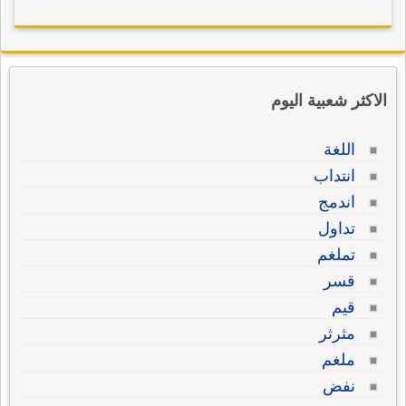
الاكثر شعبية اليوم
اللغة
انتداب
اندمج
تداول
تملغم
قسر
قيم
مثرثر
ملغم
نفض