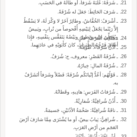
ـ شَرَفَهُ: غَلَبَهُ شَرَفاً، أو طالَهُ في الحَسَبِ.
ـ شَرَفَ الحَائِطَ: جَعَلَ له شُرْفَةً.
ـ أشْرَفُ: الخُفَّاشُ، وطائِرٌ آخَرُ لا وَكْرَ لَهُ، لا يَسْقُطُ
إِلاَّ رَيْثَما يَجْعَلُ لِبَيْضِهِ أُفْحوصاً من تُرابٍ، ويَبيضُ
ويُغَطِّي عليه ويَطيرُ، وبَيْضُهُ يَتَفَقَّس بِنَفْسِهِ، فإِذا
ـ مَنْكِبٌ أشْرَفُ: عالٍ.
أطاقَ فَرْخُهُ الطَّيَرانَ، كانَ كأَبَوَيْهِ في عادَتِهِما.
ـ أُذُنٌ شَرْفاءُ: طَويلَةٌ.
ـ شُرْفَةُ القَصْرِ: معروف، ج: شُرَفٌ.
ـ شُرْفَةُ المالِ: خِيارُهُ.
ـ قَوْلُهُم: أعُدُّ إتْيانَكُم شُرْفَةً: فَضْلاً وشَرَفاً أتَشَرَّفُ
به.
ـ شُرُفاتُ الفَرَسِ: هادِيهِ، وقَطاتُهُ.
ـ أُذُنٌ شُرافِيَّةٌ: شُفارِيَّةٌ.
ـ ناقَةٌ شُرافِيَّةٌ: ضَخْمَةُ الأذُنَيْنِ، جَسيمَةٌ.
ـ شُرافِيُّ: ثِيابٌ بيضٌ، أو ما يُشْتَرَى مِمَّا شارَفَ أرْضَ
العَجَمِ من أرْضِ العَرَبِ.
ـ أشْرافُكَ: أُذُناكَ وأنْفُكَ.