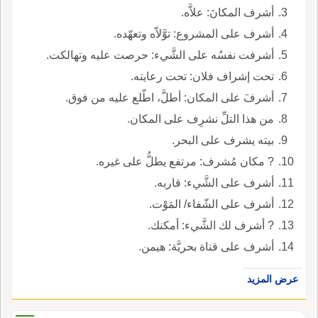
أشرف المكانَ: علاَّه.
أشرف على المشروع: توَّلاّه وتعهّده.
أشرفت نفسُه على الشَّيء: حرصت عليه وتهالكت.
تحت إشراف فلان: تحت رعايته.
أشرفَ على المكان: أطلَّ، اطّلع عليه من فوق.
من هذا التلِّ نشرِف على المكان.
بيته يشرف على البحر.
? مكان مُشرف: مرتفع يطلُّ على غيره.
أشرف على الشَّيء: قاربه.
أشرف على الشّفاء/ المَوْت.
? أشرف لك الشَّيء: أمكنك.
أشرف على قناة بحريَّة: هيمن.
عرض المزيد