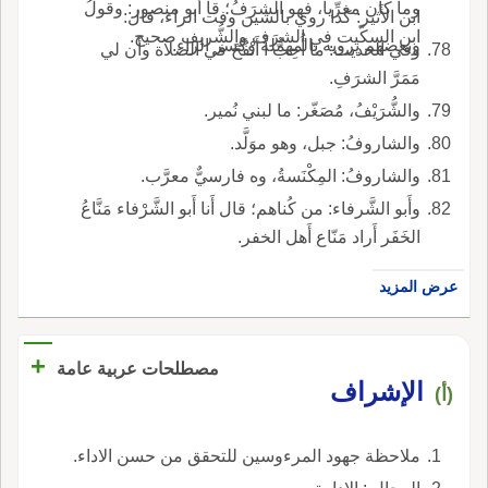
وما كان مغرِّياً، فهو الشرَفُ؛ قا أَبو منصور: وقولُ
ابن الأَثير: كذا روي بالشين وفت الراء، قال:
ابن السكّيت في الشرَف والشُّريف صحيح.
وبعضهم يرويه بالمهملة وكسر الراء.
وفي الحديث: ما أُحِبُّ أَ أَنْفُخَ في الصلاة وأَن لي
مَمَرَّ الشرَفِ.
والشُّرَيْفُ، مُصَغّر: ما لبني نُمير.
والشاروفُ: جبل، وهو موَلَّد.
والشاروفُ: المِكْنَسةُ، وه فارسيٌّ معرَّب.
وأَبو الشَّرفاء: من كُناهم؛ قال أَنا أَبو الشَّرْفاء مَنَّاعُ
الخَفَر أَراد مَنّاع أَهل الخفر.
عرض المزيد
+
مصطلحات عربية عامة
الإشراف
(أ)
ملاحظة جهود المرءوسين للتحقق من حسن الاداء.