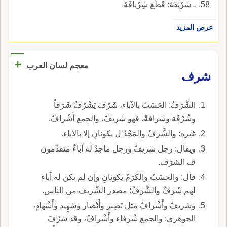
ـ شَرْيَفَهُ: قَطَعَ شِرْيافَهُ.
عرض المزيد
+
معجم لسان العرب
شرف
الشَّرَفُ: الحَسَبُ بالآباء، شَرُفَ يَشْرُفُ شَرَفاً
وشُرْفَة وشَرافةً، فهو شريفٌ، والجمع أَشْرافٌ.
غيره: والشَّرَفُ والمَجْدُ ل يكونانِ إلا بالآباء.
ويقال: رجل شريفٌ ورجل ماجدٌ له آباءٌ متقدِّمون
ف الشرَف.
قال: والحسَبُ والكَرَمُ يكونانِ وإن لم يكن له آباء
لهم شَرَفٌ والشَّرَفُ: مصدر الشَّريف من الناس.
وشَريفٌ وأَشْرافٌ مثل نَصِير وأَنْصار وشَهِيد وأَشْهادٍ،
الجوهري: والجمع شُرَفاء وأَشْرافٌ، وقد شَرُفَ