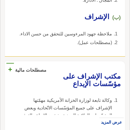
المجال : الادارة.
الإشراف
(ب)
ملاحظة جهود المرءوسين للتحقق من حسن الاداء.
(مصطلحات عمل).
+
مصطلحات مالية
مكتب الإشراف على
مؤسّسات الإيداع
وكالة تابعة لوزارة الخزانة الأمريكية مهمّتها
الإشراف على جميع المؤسّسات الاتّحادية وبعض
المؤسّسات الولائية المعنية بشؤون الإيداع والتوفير
عرض المزيد
، في الإنجليزية، هي office of the Thrift