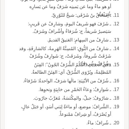
أو هو ماءٌ وما عن يَمينِه شَرَفٌ وما عن يَسارِه
شُرَيْفٌ.
ـ إسحاقُ بنُ شَرْفَى: شيخٌ للثَوْرِيِّ.
ـ شَرُفَ فهو شَريفٌ اليومَ، وشارِفٌ عن قَريبٍ:
سَيَصيرُ شَريفاً، ج: شُرَفاءُ وأشْرافٌ وشَرَفٌ.
ـ شارِفُ من السِهامِ: العَتيقُ القديمُ.
ـ شارِفُ من النُّوقِ: المُسِنَّةُ الهَرِمةُ، كالشارِفَةِ، وقد
شَرُفَتْ شُروفاً، وشَرَفَتْ، ج: شَوارِفُ وشُرُفٌ
وشُرَّفٌ وشُروفٌ.
ـ في الحديثِ ''أتَتْكُمُ الشُّرُفُ الجُونُ'': الفِتَنُ
المُظلِمَةُ، ويُرْوَى الشُّرُقُ، أي: الفِتَنُ الطالعةُ.
ـ شُرُفُ من الأبْنِيَةِ: مالَها شرَفٌ، الواحدةُ: شَرْفاءُ.
ـ شَوارِفُ: وِعاءُ الخَمْرِ من خابِيَةٍ ونحوِها.
ـ شارُوفُ: جبلٌ، والمِكْنَسَةُ، مُعَرَّبُ جارُوبَ.
ـ الشَّرافُ: موضع، أو ماءَةٌ لِبَني أسَدٍ، أو جَبَلٌ عالٍ،
أو يُصْرَفُ، أو شِرافُ مَمْنوعاً.
ـ شُرافُ: ماءٌ.