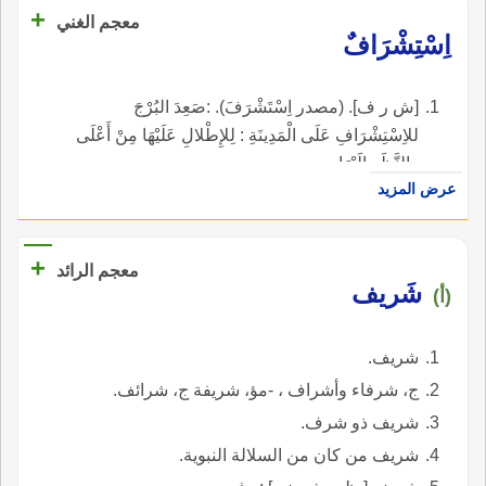
+
معجم الغني
اِسْتِشْرَافٌ
[ش ر ف]. (مصدر اِسْتَشْرَفَ). :صَعِدَ البُرْجَ
للاِسْتِشْرَافِ عَلَى الْمَدِينَةِ : لِلإِطْلالِ عَلَيْهَا مِنْ أَعْلَى
والنَّظَرِ إِلَيْهَا.
عرض المزيد
+
معجم الرائد
شَريف
(أ)
شريف.
ج، شرفاء وأشراف ، -مؤ، شريفة ج، شرائف.
شريف ذو شرف.
شريف من كان من السلالة النبوية.