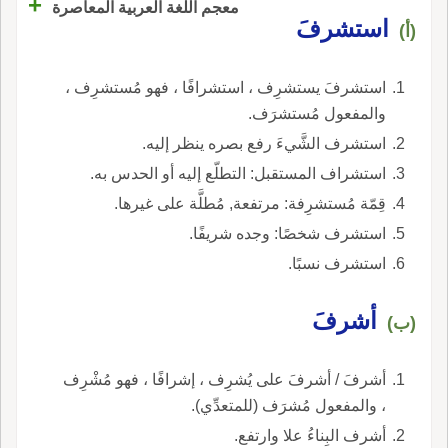
+
معجم اللغة العربية المعاصرة
استشرفَ
(أ)
استشرفَ يستشرِف ، استشرافًا ، فهو مُستشرِف ،
والمفعول مُستشرَف.
استشرف الشَّيءَ رفع بصره ينظر إليه.
استشراف المستقبل: التطلّع إليه أو الحدس به.
قِمّة مُستشرِفة: مرتفعة, مُطلَّة على غيرها.
استشرف شخصًا: وجده شريفًا.
استشرف نسبًا.
أشرفَ
(ب)
أشرفَ / أشرفَ على يُشرِف ، إشرافًا ، فهو مُشْرِف
، والمفعول مُشرَف (للمتعدِّي).
أشرف البِناءُ علا وارتفع.