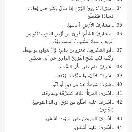
ـ شِرْيافُ: وَرَقُ الزَّرْعِ إذا طالَ وكثُرَ حتى يُخافَ
فَسادُهُ فَيُقْطَعَ.
ـ مَشارِفُ الأرْضِ: أعاليها.
ـ مَشارِفُ الشَّأْمِ: قُرىً من أرْضِ العَرَبِ تَدْنُو من
الريفِ، منها: السُّيوفُ المَشْرَفِيَّةُ.
ـ أبو المَشْرَفِيِّ عَمْرُو بنُ جابِرٍ: أوَّلُ مَوْلودٍ بِواسِطَ،
وكُنْيَةُ لَيْثٍ شَيْخِ الثَّوْرِيِّ الراوي عن أبي مَعْشَرٍ.
ـ شَرِفَ: دامَ على أكْلِ السَّنامِ.
ـ شَرِفَ الأذُنُ، والمَنْكِبُ: ارْتَفَعا.
ـ شَرُفَ شَرَفاً: علا في دينٍ أو دُنْيا.
ـ أشْرَفَ المَرْبَأَ: عَلاَهُ، كشَرَّفَهُ وشارَفَهُ.
ـ أشْرَفَ عليه: اطَّلَعَ من فَوْقُ، وذلك المَوْضِعُ
مُشْرَفٌ.
ـ أشْرَفَ المَريضُ على المَوْتِ: أشْفَى.
ـ أشْرَفَ عليه: أشْفَقَ.