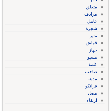
متعلق
مرادف
عامل
شجرة
مثير
قماش
جهاز
مسيو
كلمة
صاحب
مدينة
فرانكو
مضاد
ارتقاء