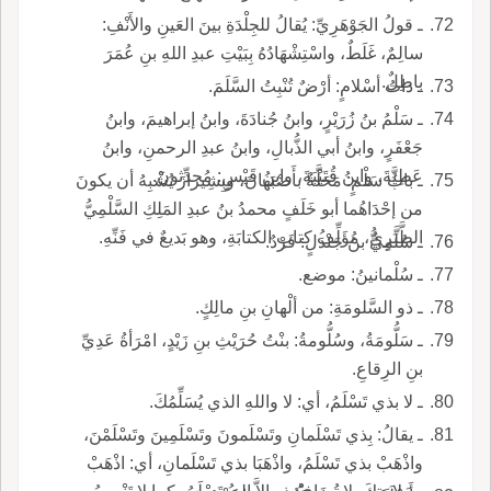
ـ قولُ الجَوْهَرِيِّ: يُقالُ للجِلْدَةِ بينَ العَينِ والأَنْفِ:
سالِمٌ، غَلَطٌ، واسْتِشْهَادُهُ بِبَيْتِ عبدِ اللهِ بنِ عُمَرَ
باطِلٌ.
ـ ذاتُ أسْلامٍ: أرْضٌ تُنْبِتُ السَّلَمَ.
ـ سَلْمُ بنُ زُرَيْرٍ، وابنُ جُنادَةَ، وابنُ إبراهيمَ، وابنُ
جَعْفَرٍ، وابنُ أبي الذُّبالِ، وابنُ عبدِ الرحمنِ، وابنُ
عَطِيَّةَ، وابنُ قُتَيْبَةَ، وابنُ قَيْسٍ: مُحدِّثونَ.
ـ بابُ سَلْمٍ: مَحَلَّةٌ بأَصْبَهانَ، وبِشِيرازَ يُشْبِهُ أن يكونَ
من إحْدَاهُما أبو خَلَفٍ محمدُ بنُ عبدِ المَلِكِ السَّلْمِيُّ
الطَّبَرِيُّ، مُؤَلِّفُ كتابِ الكتابَةِ، وهو بَديعٌ في فَنِّهِ.
ـ سُلَّمِيُّ بنُ جَنْدَلٍ: فَرْدٌ.
ـ سُلْمانينُ: موضع.
ـ ذو السَّلومَةِ: من ألْهانِ بنِ مالِكٍ.
ـ سَلُّومَةُ، وسُلُّومةُ: بنْتُ حُرَيْثِ بنِ زَيْدٍ، امْرَأةُ عَدِيِّ
بنِ الرِقاعِ.
ـ لا بذي تَسْلَمُ، أي: لا واللهِ الذي يُسَلِّمُكَ.
ـ يقالُ: بِذي تَسْلَمانِ وتَسْلَمونَ وتَسْلَمِينَ وتَسْلَمْنَ،
واذْهَبْ بذي تَسْلَمُ، واذْهَبَا بذي تَسْلَمانِ، أي: اذْهَبْ