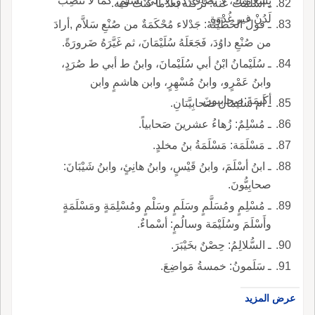
بِسَلامَتِكَ، لا تُضَافُ ذو إلاَّ إلى تَسْلَمُ، كما لا تَنْصِبُ
ـ أَسْلَمْتُ عنه: تَرَكْتُه بعدَما كُنْتُ فيه.
لَدُنْ غير غُدْوَةٍ.
ـ قولُ الحُطَيْئَة: جَدْلاء مُحْكَمَةٌ من صُنْعِ سَلاَّم ,أرادَ
من صُنْعِ داوُدَ، فَجَعَلَهُ سُلَيْمَانَ، ثم غَيَّرَهُ ضَرورَةً.
ـ سُلَيْمانُ ابْنُ أبي سُلَيْمانَ، وابنُ ط أبي ط صُرَدٍ،
وابنُ عَمْرٍو، وابنُ مُسْهِرٍ، وابن هاشمٍ وابن
أكَيمَةَ:صحابيونَ.
ـ أم سليمان صَحابِيَّتانِ.
ـ مُسْلِمٌ: زُهاءُ عشرينَ صَحابياً.
ـ مَسْلَمَة: مَسْلَمَةُ بنُ مخلدٍ.
ـ ابنُ أسْلَمَ، وابنُ قَيْسٍ، وابنُ هانِئٍ، وابنُ شَيْبَانَ:
صحابِيُّونَ.
ـ مُسْلِمٍ ومُسَلَّمٍ وسَلَمٍ وسَلْمٍ ومُسْلِمَةٍ ومَسْلَمَةٍ
وأَسْلَمَ وسُلَيْمَة وسالُمٍ: أسْماءٌ.
ـ السُّلالِمُ: حِصْنٌ بخَيْبَرَ.
ـ سَلَمونُ: خمسةُ مَواضِعَ.
عرض المزيد