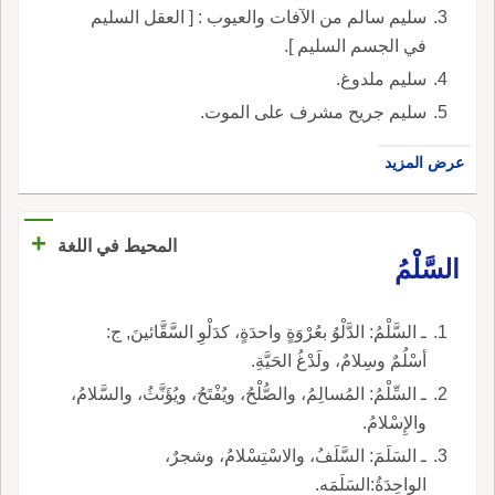
سليم سالم من الآفات والعيوب : [ العقل السليم
في الجسم السليم ].
سليم ملدوغ.
سليم جريح مشرف على الموت.
عرض المزيد
+
المحيط في اللغة
السَّلْمُ
ـ السَّلْمُ: الدَّلْوُ بعُرْوَةٍ واحدَةٍ، كدَلْوِ السَّقَّائينَ, ج:
أسْلُمٌ وسِلامٌ، ولَدْغُ الحَيَّةِ.
ـ السِّلْمُ: المُسالِمُ، والصُّلْحُ، ويُفْتَحُ، ويُؤَنَّثُ، والسَّلامُ،
والإِسْلامُ.
ـ السَلَمَ: السَّلَفُ، والاسْتِسْلامُ، وشجرٌ،
الواحِدَةُ:السَلَمَه.