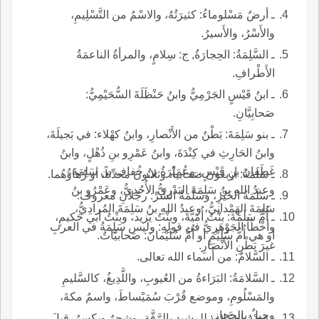
ـ أرضٌ مَسْلوماءُ: كثيرَتُهُ، والاسْمُ من التَّسْلِيمِ،
والأَسْرُ، والأَسيرُ.
ـ السَّلِمَةُ: الحِجارَةُ, ج: سِلامٍ، والمرأةُ الناعمَةُ
الأَطْرافِ.
ـ ابنُ قَيْسٍ الجَرْمِيُّ وابنُ حَنْظَلَةَ السُّحَيْمِيُّ:
صَحابِيَّانِ.
ـ بنو سَلِمَةَ: بَطْنٌ من الأَنْصارِ، وابنُ كهْلاء: في بَجيلَةَ،
وابنُ الحَارِثِ في كِنْدَةَ، وابنُ عَمْرِو بنِ ذُهْلٍ، وابنُ
غَطَفانَ بنِ قَيْسٍ، وعُمَيْرَةُ بنُ خُفافِ بن سَلِمَةَ،
ـ سَلَمَةُ: أربعونَ صَحابياً، وثلاثونَ محدِّثاً، أو زُهاؤُهُما.
وعبدُ اللهِ بنُ سَلِمَةَ البَدْرِيُّ الأُحُدِيُّ، وعَمْرُو بنُ
ـ سَلَمَةُ الخَيْرِ، وسَلَمَةُ الشَّرِّ: رجُلانِ معروف.
سَلِمَةَ الهَمْدانِيُّ، وعبدُ اللهِ بنُ سَلِمَةَ المُرادِيُّ،
ـ أُمُّ سَلَمَةَ: بنْتُ أُمَيَّةَ، وبنْتُ يَزيد، وبنْتُ أبي حَكيمٍ،
وأخْطَأَ الجَوْهَرِيُّ في قولِهِ: وليس سَلِمَةُ في العربِ
أو هي أُمُّ سُلَيْمٍ أو أُمُّ سُلَيْمانَ: صَحابيَّاتٌ.
غيرَ بَطْنِ الأَنْصَارِ.
ـ السَّلامُ: من أسماء الله تعالى.
ـ السَّلامَةُ: البَرَاءةُ من العُيوبِ، واللَّدِيغُ، كالسَّليمِ
والمَسْلُومِ، وموضع قُرْبَ سُمَيْساطَ، واسمُ مكةَ،
وجبلٌ بالحجازِ.
ـ قصْرُ السَّلامِ: للرشيدِ بالرَّقَّةِ، وشجرٌ ويكسرُ. قيلَ