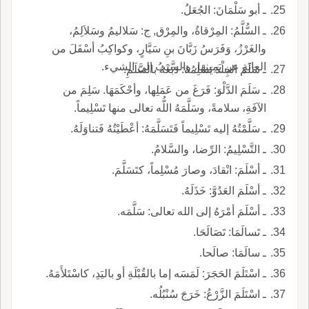
ـ أبو سَلْمَانَ: الجُعَلُ.
ـ السُّلَّمُ: المِرْقاةُ، والمِرْق, ج: سَلاليمُ وسَلاَلِمُ،
والغَرْزُ، وَفَرَسُ زَبَّانَ بنِ سَيَّارٍ، وكواكِبُ أسْفَلَ من
العانَةِ عن يَمِينِها، والسَّبَبُ إلى الشيء.
ـ سَلَمَ الجِلْدَ يَسْلِمُهُ: دَبَغَهُ بالسَّلَمِ.
ـ سَلَمَ الدَّلْوَ: فَرَغَ من عَمَلِها، وأحْكَمَهَا. سَلِمَ من
الآفَةِ، سلامةً، وسَلَّمَهُ اللُّه تعالى منها تَسْلِيماً.
ـ سَلَّمْتُهُ إليه تَسْلِيماً فَتَسَلَّمَهُ: أعْطَيْتُهُ فَتناوَلَهُ.
ـ التَّسْلِيمُ: الرِّضا، والسَّلامُ.
ـ أسْلَمَ: انْقادَ، وصارَ مُسْلِماً، كتَسَلَّمَ.
ـ أسْلَمَ العَدُوَّ: خَذَلَهُ.
ـ أسْلَمَ أمْرَهُ إلى الله تعالى: سَلَّمَه.
ـ تَسالَمَا: تَصَالَحَا.
ـ سالَمَا: صالَحا.
ـ اسْتَلَمَ الحَجَرَ: لَمَسَه إما بالقُبْلَةِ أو باليَدِ، كاسْتَلأَمَهُ.
ـ اسْتَلَمَ الزَّرْعُ: خَرَجَ سُنْبُلُه.