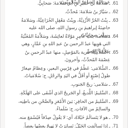
عبدِ اللهِ الشاعرُ السَّلامِيُّونَ.
ـ سلامَةُ بنُ عُمَيْرِ بنِ أبي سَلامَةَ: صَحابِيُّ.
ـ سَيَّارُ بنُ سَلامَةَ: مُحدِّثٌ.
ـ بِنْتُ الحُرِّ الأَزْدِيَّةُ، وبِنْتُ مَعْقِلٍ الخُزَاعِيَّةُ، وسَلامَةُ
حاضِنَةُ إبراهيمَ بنِ رسولِ اللهِ، صلى الله عليه
وسلم: صحابِيَّاتٌ.
ـ سَلَّامة: بنتُ عامِرٍ مَوْلاةٌ لعائِشَةَ، وسَلاَّمَةُ المُغَنِّيَةُ
التي هَوِيها عبدُ الرحمن بنُ عبدِ اللهِ بنِ عَمَّارٍ، وهي
سَلاَّمَةُ القَسِّ.
ـ السَّلاَّمِيَّةُ: قرية بالمَوْصِلِ، منها عبدُ الرحمنِ بنُ
عِصْمَةَ المُحدِّثُ، وآخرونَ.
ـ السُّلامَى: عَظْمٌ في فِرْسِنِ البعيرِ، وعِظامٌ صِغارٌ
طولُ إصْبَعٍ أو أقَلُّ في اليَدِ والرِجْلِ, ج: سُلامَياتٌ.
ـ سَلامى: ريحُ الجَنوبِ.
ـ السَّليمُ: اللَّديغُ، أو الجَريحُ الذي أشْفَى على الهَلَكَةِ.
ـ السَّليمُ من الحافِرِ: بَينَ الأَمْعَزِ والصَّحْنِ من باطِنِه،
والسالِمُ من الآفاتِ, ج: سُلَماءُ.
ـ هو لا يَتَسالَمُ خَيْلاهُ، أي: لا يَقُولُ صِدْقاً فَيُسْمَعَ منه.
ـ إذا تَسالَمَتِ الخَيْلُ: تَسايَرَتْ لا يَهيجُ بعضُها بعضاً.