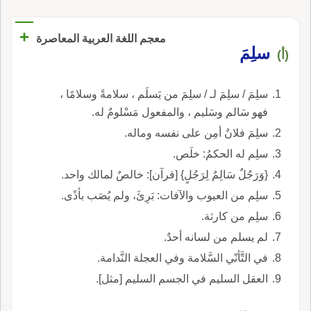
+
معجم اللغة العربية المعاصرة
سلِمَ
(أ)
سلِمَ / سلِمَ لـ / سلِمَ من يَسلَم ، سلامةً وسلامًا ،
فهو سَالم وسَليم ، والمفعول مَسْلومٌ له.
سلِمَ فلانٌ أمِن على نفسه وماله.
سلِم له الحكمُ: خلَص.
{وَرَجُلٌ سَالِمٌ لِرَجُلٍ} [قرآن]: خالصٌ لمالك واحد.
سلِم من العيوب والآفات: بَرِئَ، ولم يُصَب بأذًى.
سلِم من كارثة.
لم يسلم من لسانه أحدٌ.
في التَّأنّي السَّلامة وفي العجلة النَّدامة.
العقل السليم في الجسم السليم [مثل].