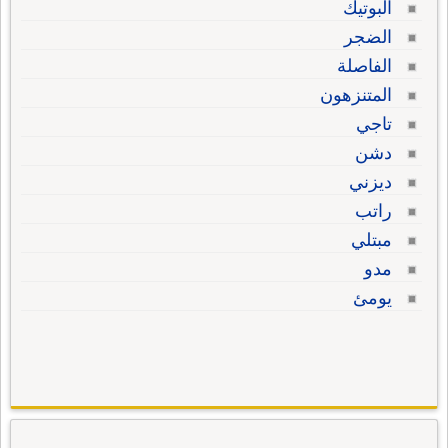
البوتيك
الضجر
الفاصلة
المتنزهون
تاجي
دشن
ديزني
راتب
مبتلي
مدو
يومئ