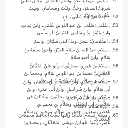
ـ سَلْمَى: موضع بنَجْدٍ، وأُطُمٌ بالطائِفِ، وجبَلٌ لِطَيِّئٍ
شَرْقِيَّ المدينةِ، وحَيٌّ، ونَبْتٌ وصحابيانِ، وسِتَّ
عَشْرَةَ صَحَابِيَّةً.
ـ أُمُّ سَلْمَى: امرأةُ أبي رافِعٍ.
ـ سُلْمى: سُلْمَى بنُ عبدِ اللهِ بنِ سُلْمَى، وابنُ غِياثٍ،
وابنُ مُنْقِذٍ، وأبو سُلْمَى القَتَبانِيُّ، أو سَلْمى.
ـ السُّلامانُ: شجرٌ، وماءٌ لبني شَيْبَانَ، واسمٌ.
ـ سَلامٍ: عبدُ اللهِ بنُ سَلامٍ الحِبْرُ، وأخوهُ سَلَمَةُ بنُ
سَلامٍ، وابنُ أخيهِ سلامٌ.
ـ سَلامُ بنُ عَمرٍو: صحابِيُّونَ، وأبو علِيٍّ الجُبَّائِيُّ
المُعْتَزِلِيُّ محمدُ بنُ عبدِ اللهِ بنِ سَلامٍ، ومحمدُ بنُ
موسى بنِ سَلامٍ السَّلامِيُّ نِسْبَةٌ إلى جَدِّهِ.
ـ سَلَّام: ابنُ سَلْمٍ، وابن سُلَيْمٍ، وابنُ سُلَيْمَانَ، وابنُ
أبي سَلاَّمٍ، وابنُ شُرَحْبيلٍ، وابنُ أبي عَمْرَةَ، وابنُ
مِسْكِينٍ، وابنُ أبي مُطيعٍ: محدِّثونَ. واخْتُلِفَ في
ـ سَلامٍ: دارُ السَّلامِ: الجنةُ.
سَلاَّمِ بنِ أبي الحُقَيْقِ، وسَلاَّمِ بنِ محمدِ بنِ
ـ نَهْرُ السلامِ: دَجْلَةُ.
ناهِضٍ,وسعدِ بنِ جعفَرِ بنِ سَلاَّمٍ، ومحمدِ بنِ سَلاَّمٍ
ـ مدينَةُ السلامِ: بَغْدَادُ، وإليها نُسِبَ الحافِظُ محمدُ بنُ
البيْكَنْدِيِّ.
ناصِرٍ، وعبدُ اللهِ ابنُ موسَى المُحَدِّثَانِ، ومحمدُ بنُ