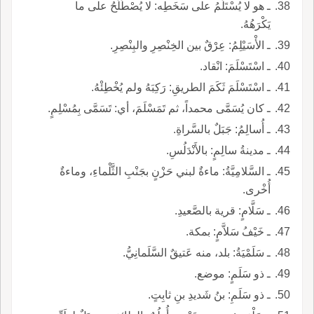
ـ هو لا يُسْتَلَمُ على سَخَطِه: لا يُصْطَلَحُ على ما
يَكْرَهُهُ.
ـ الأْسَيْلِمُ: عِرْقٌ بين الخِنْصِرِ والبِنْصِرِ.
ـ اسْتَسْلَمَ: انْقاد.
ـ اسْتَسْلَمَ ثَكَمَ الطريقِ: رَكِبَهُ ولم يُخْطِئْهُ.
ـ كان يُسَمَّى محمداً، ثم تَمَسْلَمَ، أي: تَسَمَّى بِمُسْلِمٍ.
ـ أُسالِمُ: جَبَلٌ بالسَّراةِ.
ـ مدينةُ سالِمٍ: بالأَنْدَلُسِ.
ـ السَّلامِيَّةُ: ماءةٌ لبني حَزْنٍ بجَنْبِ الثَّلْماءِ، وماءةٌ
أُخْرى.
ـ سَلَّامٍ: قرية بالصَّعيدِ.
ـ خَيْفُ سَلاَّمٍ: بمكة.
ـ سَلَمْيَةُ: بلد، منه عَتيقٌ السَّلَمانِيُّ.
ـ ذو سَلَمٍ: موضع.
ـ ذو سَلَمِ: بنُ شَديدِ بنِ ثابِتٍ.