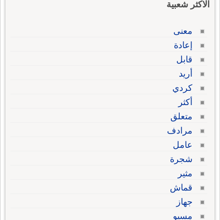
الاكثر شعبية
معنى
إعادة
قابل
أريد
كردي
أكثر
متعلق
مرادف
عامل
شجرة
مثير
قماش
جهاز
مسيو