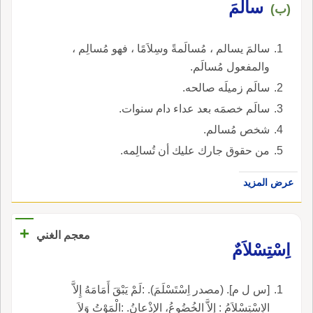
سالمَ
(ب)
سالمَ يسالم ، مُسالَمةً وسِلاَمًا ، فهو مُسالِم ،
والمفعول مُسالَم.
سالَم زميلَه صالحه.
سالَم خصمَه بعد عداء دام سنوات.
شخص مُسالم.
من حقوق جارك عليك أن تُسالِمه.
عرض المزيد
+
معجم الغني
اِسْتِسْلاَمٌ
[س ل م]. (مصدر اِسْتَسْلَمَ). :لَمْ يَبْقَ أَمَامَهُ إِلاَّ
الاِسْتِسْلاَمُ : إِلاَّ الخُضُوعُ، الإذْعانُ. :الْمَوْتُ وَلاَ