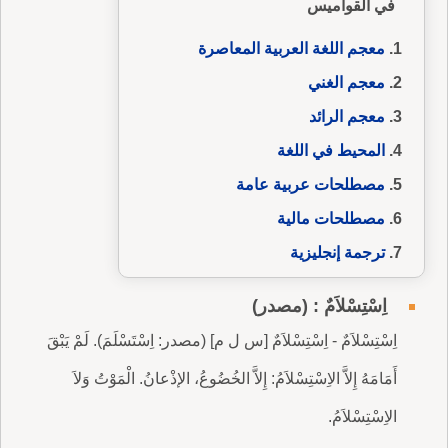
في القواميس
معجم اللغة العربية المعاصرة
معجم الغني
معجم الرائد
المحيط في اللغة
مصطلحات عربية عامة
مصطلحات مالية
ترجمة إنجليزية
اِسْتِسْلاَمٌ : (مصدر)
اِسْتِسْلاَمٌ - اِسْتِسْلاَمٌ [س ل م] (مصدر: اِسْتَسْلَمَ). لَمْ يَبْقَ
أَمَامَهُ إِلاَّ الاِسْتِسْلاَمُ: إِلاَّ الخُضُوعُ، الإذْعانُ. الْمَوْتُ وَلاَ
الاِسْتِسْلاَمُ.