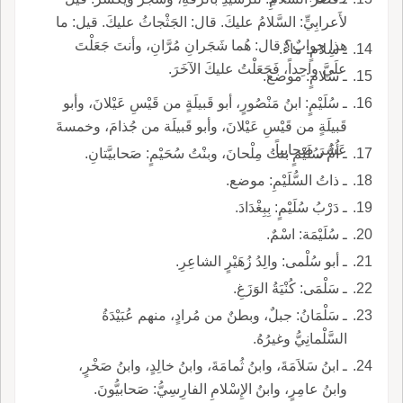
لأَعرابِيٍّ: السَّلامُ عليكَ. قال: الجَثْجاثُ عليكَ. قيل: ما
هذا جوابٌ؟ قال: هُما شَجَرانِ مُرَّانِ، وأنتَ جَعَلْتَ
ـ سِلامٍ: ماءٌ.
علَيَّ واحِداً، فَجَعَلْتُ عليكَ الآخَرَ.
ـ سُلامٍ: موضع.
ـ سُلَيْمٍ: ابنُ مَنْصُورٍ، أبو قَبيلَةٍ من قَيْسِ عَيْلانَ، وأبو
قَبيلَةٍ من قَيْسِ عَيْلانَ، وأبو قَبيلَة من جُذامَ، وخمسةَ
عَشَرَ صَحابياً.
ـ أُمُّ سُلَيْمٍ بنتُ مِلْحانَ، وبنْتُ سُحَيْمٍ: صَحابيَّتانِ.
ـ ذاتُ السُّلَيْمِ: موضع.
ـ دَرْبُ سُلَيْمٍ: بِبِغْدَادَ.
ـ سُلَيْمَة: اسْمٌ.
ـ أبو سُلْمى: والِدُ زُهَيْرٍ الشاعِرِ.
ـ سَلْمَى: كُنْيَةُ الوَزَغِ.
ـ سَلْمَانُ: جبلٌ، وبطنٌ من مُرادٍ، منهم عُبَيْدَةُ
السَّلْمانِيُّ وغيرُهُ.
ـ ابنُ سَلاَمَةَ، وابنُ ثُمامَةَ، وابنُ خالِدٍ، وابنُ صَخْرٍ،
وابنُ عامِرٍ، وابنُ الإِسْلامِ الفارِسِيُّ: صَحابيُّونَ.