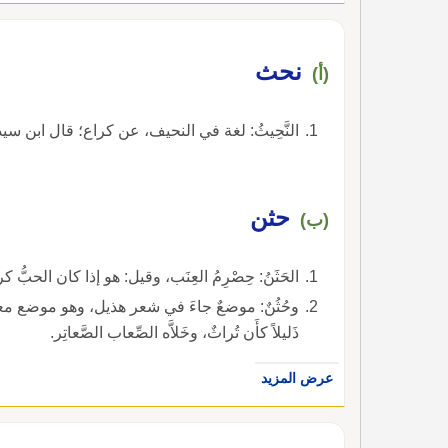
نحث
(أ)
النَّحِيثُ: لغة في النحيف، عن كراع؛ قال ابن سيده: 
حثن
(ب)
الحَثَنُ: حِصْرِمُ العِنَب، وقيل: هو إذا كان الحبُّ كرؤُو
وحُثُنٌ: موضعٌ جاءَ في شعر هذيل، وهو موضع معرو 
ذَليلاً كأَن تُراثٌ، وخَلاَّه الصِّعاب الصَّعاتِر.
عرض المزيد