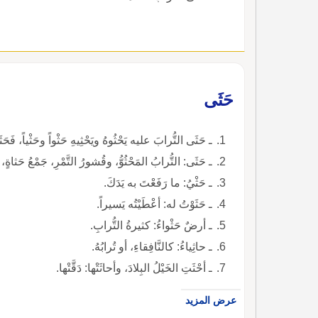
حَثَى
ـ حَثَى التُّرابَ عليه يَحْثُوهُ ويَحْثِيهِ حَثْواً وحَثْياً، فَحَث
ـ حَثَى: التُّرابُ المَحْثُوُّ، وقُشورُ التَّمْرِ، جَمْعُ حَثاةٍ، 
ـ حَثْيُ: ما رَفَعْتَ به يَدَكَ.
ـ حَثَوْتُ له: أعْطَيْتُه يَسيراً.
ـ أرضٌ حَثْواءُ: كثيرةُ التُّرابِ.
ـ حاثِياءُ: كالنَّافِقاءِ، أو تُرابُهُ.
ـ أحْثَتِ الخَيْلُ البِلادَ، وأحاثَتْها: دَقَّتْها.
عرض المزيد