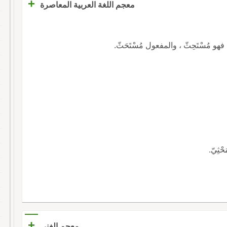
+
معجم اللغة العربية المعاصرة
 ، فهو مُسْتَحِثّ ، والمفعول مُسْتَحَثّ.
ْثِيّ.
+
معجم الغني