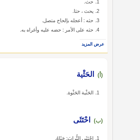
حث.
يحث ، حثا.
حثه : أعجله بإلحاح متصل.
حثه على الأمر : حضه عليه وأغراه به.
عرض المزيد
الحَثْية
(أ)
الحَثْية الحَثْوة.
احْتَثَى
(ب)
احْتَثَى التُّرابَ: حَثَاهُ.