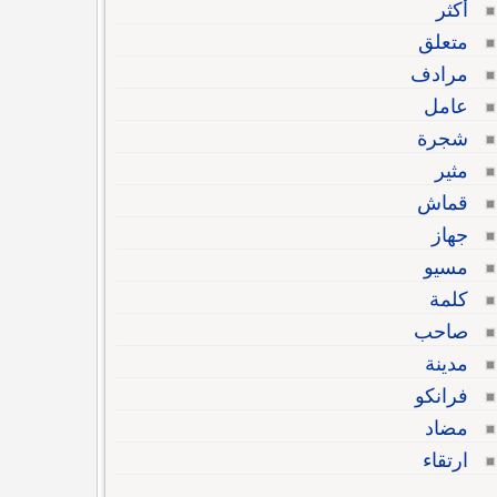
أكثر
متعلق
مرادف
عامل
شجرة
مثير
قماش
جهاز
مسيو
كلمة
صاحب
مدينة
فرانكو
مضاد
ارتقاء