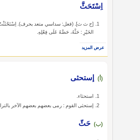
اِسْتَحَثَّ
[ح ث ث]. (فعل: سداسي متعد بحرف). اِسْتَحْثَثْتُ، أَسْتَحِ
الخَيْرِ : حَثَّهُ، حَضَّهُ عَلَى فِعْلِهِ.
عرض المزيد
إستحثى
(أ)
استحثاء.
إستحثى القوم : رمى بعضهم بعضهم الآخر بالترا
حَثّ
(ب)