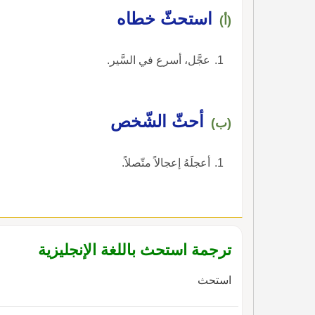
استحثّ خطاه
(أ)
عجَّل، أسرع في السَّير.
أحثّ الشّخص
(ب)
أعجلَهُ إعجالاً متّصلاً.
ترجمة استحث باللغة الإنجليزية
استحث