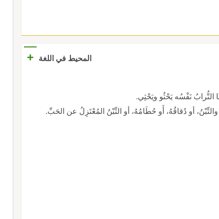
+
المحيط في اللغة
َا التُّرابُ نَفْسُه يَحْثُو ويَحْثِي.
والتِّبْنُ، أو دُقاقُهُ، أَو حُطَامُهُ، أو التِّبْنُ المُعْتَزِلُ عن الحَبِّ.