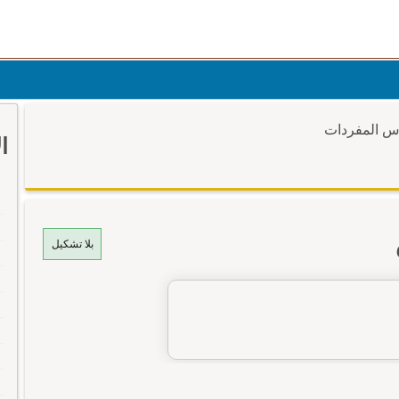
وس المفردات
ا
بلا تشكيل