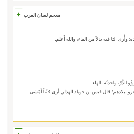
+
معجم لسان العرب
وأُرى الثا فيه بدلاً من الفاء، والله أَعلم.
 الذَّرِّ، واحدتُه بالهاء.
ببلادهم؛ قال قيس بن خويلد الهذلي أَرى حُثُناً أَمْسَى