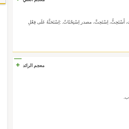
ثُّ، اِسْتَحِثَّ، مصدر اِسْتِحْثَاثٌ. :اِسْتَحَثَّهُ عَلَى فِعْلِ
+
معجم الرائد
ب.