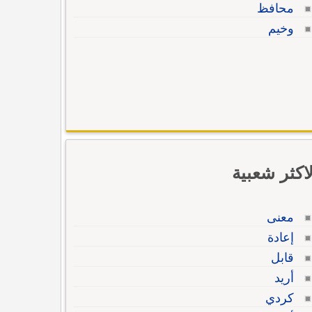
محافظ
وخيم
لاكثر شعبية
معنى
إعادة
قابل
أريد
كردي