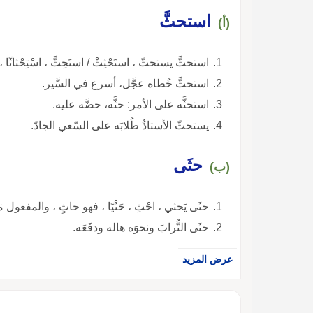
استحثَّ
(أ)
استحثَّ يستحثّ ، استَحْثِثْ / استَحِثَّ ، اسْتِحْثاثًا
استحثَّ خُطاه عجَّل، أسرع في السَّير.
استحثَّه على الأمر: حثَّه، حضَّه عليه.
يستحثّ الأستاذُ طُلابَه على السّعي الجادّ.
حثَى
(ب)
حثَى يَحثي ، احْثِ ، حَثْيًا ، فهو حاثٍ ، والمفعول مَح
حثَى التُّرابَ ونحوَه هاله ودفَعَه.
عرض المزيد