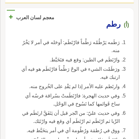
+
معجم لسان العرب
رطم
(أ)
رَطَمه يَرْطُمُه رَطْماً فارْتَطَم: أوحَله في أمر لا يَخْرُ
منه.
وارْتَطَم في الطين: وقع فيه فتَخَبَّط.
ورَطَمْت الشيء في الوحْ رَطْماً فارْتَطَم هو فيه أي
ارتبك فيه.
وارتَطم عليه الأمر إذا لم يَقْدِ على الخُروج منه.
وفي حديث الهجرة: فارْتَطَمتْ بسُراقة فرسُه أي
ساخ قَوائمها كما تَسُوخ في الوَحْل.
وفي حديث عليّ: من اتّجر قبل أن يَتَفَقَّ ارتَطَم في
الرِّبا ثم ارْتَطَم ثم ارْتَطَم أي وقع فيه وارْتَبَك.
ووق في رُطمَة ورُطُومة أي في أمر يتخَبَّط فيه.