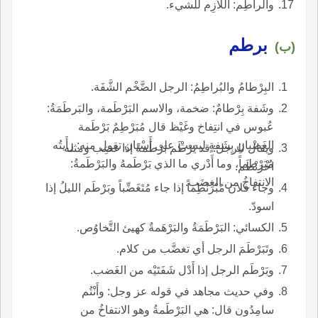
والراطِم: اللاَّزِم للشيء.
برطم
(ب)
البِرْطامُ والبُراطِمُ: الرجل الضَّخْم الشَّفَة.
وشَفة بِرْطامٌ: ضخمة، والاسم البَرْطَمة، والبَرطَمَةُ:
عُبوس في انتِفاخ وغَيْظ قال مُبَرْطِمٌ بَرْطَمة
الغَضْبانِ بِشَفةٍ ليستْ على أَسْنان تقول منه: رأَيتُه
ويقال للرجل: قد يَرْطَم بَرْطَمةً إذا غضِب ومثله
مُبَرْطماً، وما أَدْري ما الذي بَرْطَمهُ والبَرْطَمةُ:
اخْرَنْطَم.
الانتفاخُ من الغضَب.
وجاء فلان مُبْرَنْطِماً إذا جاء مُتَغَضِّباً وبَرْطَم الليلُ إذا
اسودّ.
الكسائي: البَرْطَمَةُ والبَرْهَمةُ كهيئ التَّخاوُص.
وتَبَرْطَمَ الرجل أي تغضَّب من كلام.
وبَرْطَم الرجل إذا أَدْل شَفَتَيْه من الغَضب.
وفي حديث مجاهد في قوله عز وجل: وأَنْتُم
سامِدُون قال: هي البَرْطَمةُ وهو الانتفاخُ من