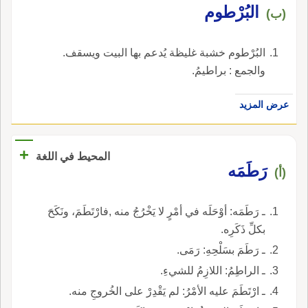
البُرْطوم
(ب)
البُرْطوم خشبة غليظة يُدعم بها البيت ويسقف.
والجمع : براطيمُ.
عرض المزيد
+
المحيط في اللغة
رَطَمَه
(أ)
ـ رَطَمَه: أوْحَلَه في أمْرٍ لا يَخْرُجُ منه ,فارْتَطَمَ، ونَكَحَ
بكلِّ ذَكَرِه.
ـ رَطَمَ بسَلْحِهِ: رَمَى.
ـ الراطِمُ: اللازِمُ للشيءِ.
ـ ارْتَطَمَ عليه الأمْرُ: لم يَقْدِرْ على الخُروجِ منه.