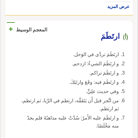
عرض المزيد
+
المعجم الوسيط
ارتَطَمَ
(أ)
ارتَطَمَ تردَّى في الوَحل.
و ارتَطَمَ الشيءُ: ازدحم.
و ارتَطَمَ تراكم.
و ارتَطَمَ فيه: وقَعَ وارتَبَكَ.
وفي حديث علِيٍّ.
من اتَّجر قبل أَن يَتَفَقَّه، ارتطم في الرِّبا، ثم ارتطم،
ثم ارتطم.
و ارتَطَمَ عليه الأَمرُ: سُدَّتْ عليه مذاهبُهُ فلم يجدْ
منه مَخْلَصًا.