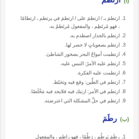
(أ)
ارتطمَ بـ / ارتطمَ على / ارتطمَ في يرتطم ، ارتطامًا
، فهو مُرتَطِم ، والمفعول مُرتَطمٌ به.
ارتطم بالجدار اصطدم به.
ارتطم بصعوباتٍ لا حصر لها.
ارتطمت أمواجُ البحر بصخور الشاطئ.
ارتطم عليه الأمرُ: التبس عليه.
ارتطمت عليه الفكرة.
ارتطم في الطِّين: وقع فيه وتخبّط.
ارتطم في الأمر: ارتبك فيه فلايجد فيه مَخْلَصًا.
ارتطم في حلِّ المشكلة التي اعترضته.
رطَمَ
(ب)
رطَمَ يَرطُم ، رَطْمًا ، فهو راطم ، والمفعول