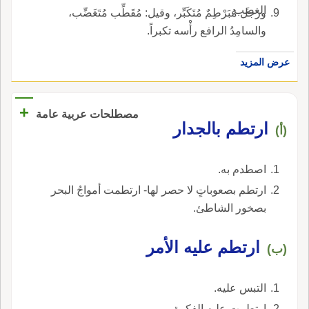
الغضَب.
ورجل مُبَرْطِمٌ مُتَكَبِّر، وقيل: مُقَطِّب مُتَغَضِّب،
والسامِدُ الرافع رأْسه تكبراً.
عرض المزيد
+
مصطلحات عربية عامة
ارتطم بالجدار
(أ)
اصطدم به.
ارتطم بصعوباتٍ لا حصر لها- ارتطمت أمواجُ البحر
بصخور الشاطئ.
ارتطم عليه الأمر
(ب)
التبس عليه.
ارتطمت عليه الفكرة.