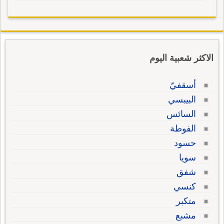
الاكثر شعبية اليوم
أسقفيّ
البيبسي
السائس
الفوطة
حسود
سويا
شفق
كنسي
متكبر
مشبع