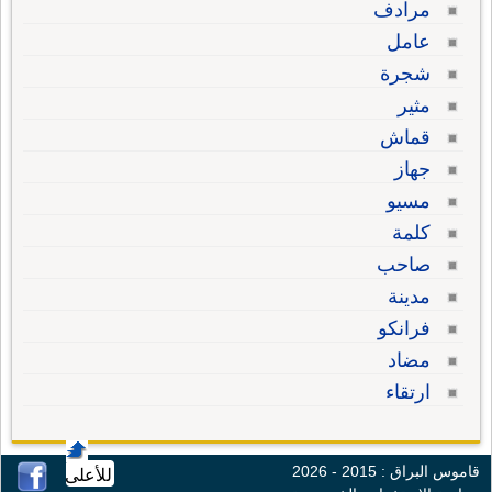
مرادف
عامل
شجرة
مثير
قماش
جهاز
مسيو
كلمة
صاحب
مدينة
فرانكو
مضاد
ارتقاء
قاموس البراق : 2015 - 2026
للأعلى