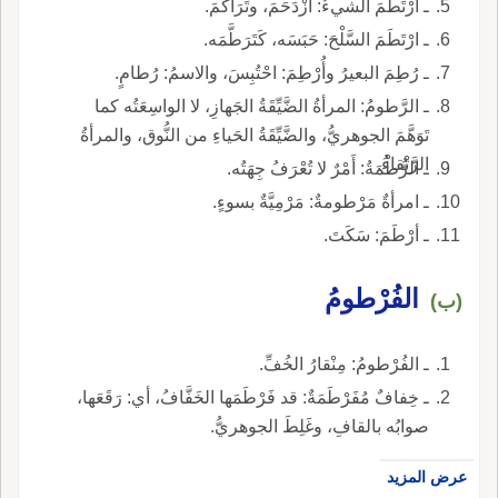
ـ ارْتَطَمَ الشيءُ: ازْدَحَمَ، وتَرَاكَمَ.
ـ ارْتَطَمَ السَّلْحَ: حَبَسَه، كَتَرَطَّمَه.
ـ رُطِمَ البعيرُ وأُرْطِمَ: احْتُبِسَ، والاسمُ: رُطامٍ.
ـ الرَّطومُ: المرأةُ الضَّيِّقَةُ الجَهازِ، لا الواسِعَتُه كما
تَوَهَّمَ الجوهريُّ، والضَّيِّقَةُ الحَياءِ من النُّوق، والمرأةُ
الرَّتْقاءُ.
ـ الرُّطْمَةُ: أَمْرٌ لا تُعْرَفُ جِهَتُه.
ـ امرأةٌ مَرْطومةٌ: مَرْمِيَّةٌ بسوءٍ.
ـ أرْطَمَ: سَكَتَ.
الفُرْطومُ
(ب)
ـ الفُرْطومُ: مِنْقارُ الخُفِّ.
ـ خِفافٌ مُفَرْطَمَةٌ: قد فَرْطَمَها الخَفَّافُ، أي: رَقَعَها،
صوابُه بالقافِ، وغَلِطَ الجوهريُّ.
عرض المزيد