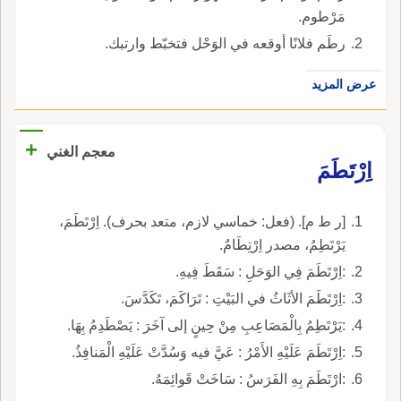
مَرْطوم.
رطَم فلانًا أوقعه في الوَحْل فتخبّط وارتبك.
عرض المزيد
+
معجم الغني
اِرْتَطَمَ
[ر ط م]. (فعل: خماسي لازم، متعد بحرف). اِرْتَطَمَ،
يَرْتَطِمُ، مصدر اِرْتِطَامٌ.
:اِرْتَطَمَ فِي الوَحَلِ : سَقَطَ فِيهِ.
:اِرْتَطَمَ الأثَاثُ في البَيْتِ : تَرَاكَمَ، تَكَدَّسَ.
:يَرْتَطِمُ بِالْمَصَاعِبِ مِنْ حِينٍ إلى آخَرَ : يَصْطَدِمُ بِهَا.
:اِرْتَطَمَ عَلَيْهِ الأَمْرُ : عَيَّ فيه وَسُدَّتْ عَلَيْهِ الْمَنافِذُ.
:ارْتَطَمَ بِهِ الفَرَسُ : سَاخَتْ قَوائِمَهُ.