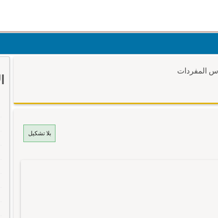
وس المفردات
ا
بلا تشكيل