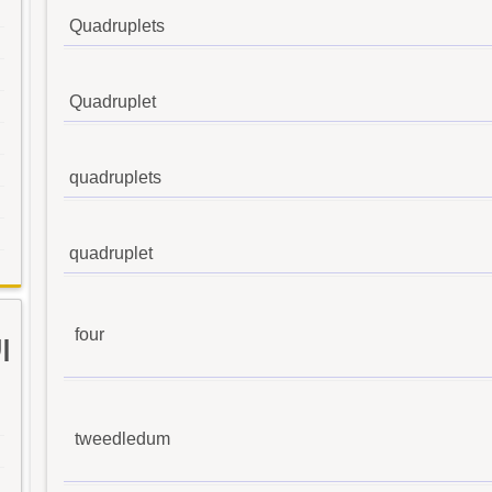
Quadruplets
Quadruplet
quadruplets
quadruplet
four
ا
tweedledum