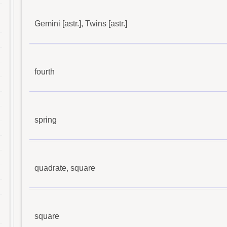
Gemini [astr.], Twins [astr.]
fourth
spring
quadrate, square
square