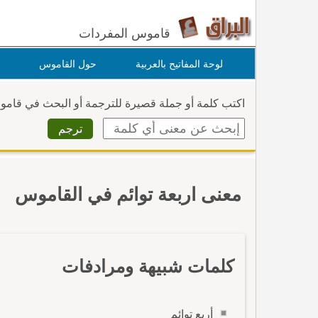
قاموس المفردات
لوحة المفاتيح بالعربية
حول القاموس
اكتب كلمة أو جملة قصيرة للترجمة أو البحث في قام
معنى اربعة توائم في القاموس
كلمات شبيهة ومرادفات
أربع توائم