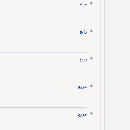
توأم
رابع
ربيع
مربع
مربع