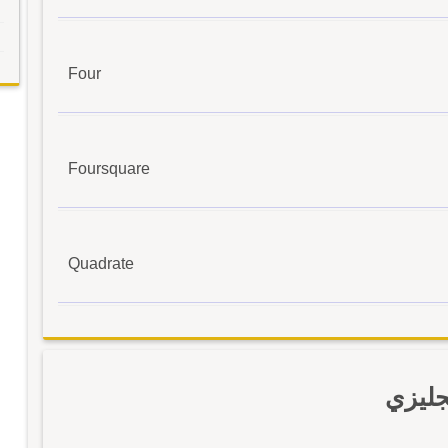
Four
Foursquare
Quadrate
جليزي