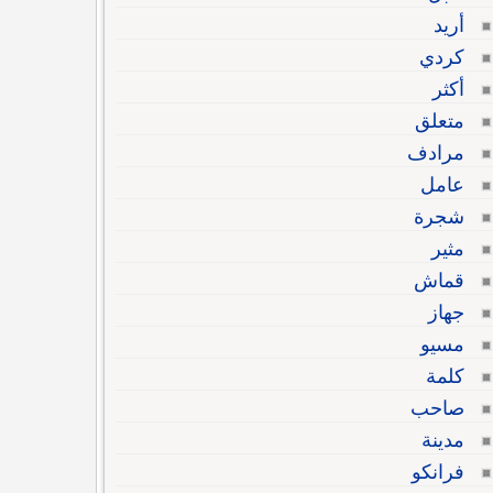
أريد
كردي
أكثر
متعلق
مرادف
عامل
شجرة
مثير
قماش
جهاز
مسيو
كلمة
صاحب
مدينة
فرانكو