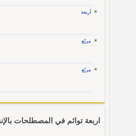
أربعة
مربّع
مربّع
اربعة توائم في المصطلحات بالإن