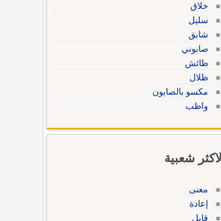
خلاق
سليل
شابق
صابوني
طائش
ظلال
مكسو بالصابون
واظب
لاكثر شعبية
معنى
إعادة
قابل