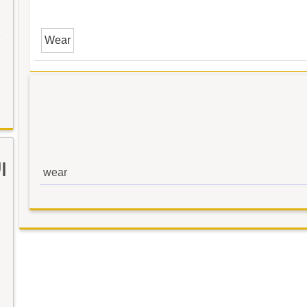
Wear
ا
wear