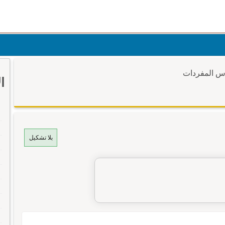
وس المفردات
ا
بلا تشكيل