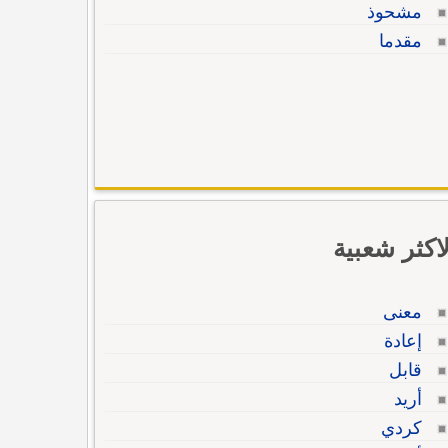
مشحوذ
مقدما
لاكثر شعبية
معنى
إعادة
قابل
أريد
كردي