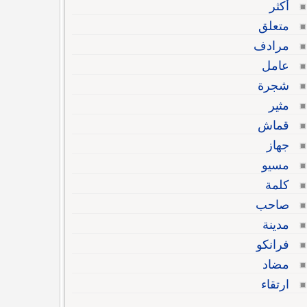
أكثر
متعلق
مرادف
عامل
شجرة
مثير
قماش
جهاز
مسيو
كلمة
صاحب
مدينة
فرانكو
مضاد
ارتقاء