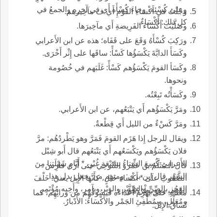
وعلى كُسْئِه، وجاءَ كُسْأَه أَي في آخِره والجمعُ في
وجُئْتُ في أَكْسَاءِ القَوْمِ أَي ف مآخِيرهم.
كل ذلك: أَكْسَاءٌ.
وصَلَّيْت أَكْسَاءَ الفَرِيضةِ أَي مآخِيرَها.
ورَكِبَ كُسْأَهُ وَقَعَ على قَفَاه؛ هذه عن ابن الأَعرابي
وكَسَأَ الدابَّةَ يَكْسَؤُها كَسْأً: ساقَها على إِثْر أَخْرَى.
وكَسَأ القومَ يَكْسَؤُهم كَسْأً: غَلَبَهم في خُصُومة
ونحوها.
وكَسَأْتُه تَبِعْتُه.
ومَرَّ يَكْسَؤُهم أَي يَتْبَعُهم، عن ابن الأَعرابي.
ومَرَّ كَسْءٌ من الليل أَي قِطْعةٌ.
ويقال للرجل إِذا هَزَم القومَ فَمَرَّ وهو يَطْردُهُم: مرَّ
فلان يَكْسَؤُهم ويَكْسَعُهم أَي يَتْبَعُهم قال أَبو شِبْل
الأَعرابي كُسِعَ الشِّتاءُ بِسَبْعَةٍ غُبْرِ، * أَيَّامِ شَهْلَتِنا مِنَ
قال الـمُثَلَّمُ بن عَمْرو التَّنُوخِي حتى أَرَى فارِسَ
الشَّهْر قال ابن بري: ومنهم من يجعل بدل هذا
الصَّمُوتِ علَى * أَكْساءِ خَيْلٍ، كأَنَّها الإِبِل يعني: خَلْفَ
العَجُز بالصِّنِّ والصِّنَّبْرِ والوَبْر وبآمِرٍ، وأَخِيه مُؤْتَمِرٍ
القَوْمِ، وهو يَطْرُدُهُم.
معناه: حتى يَهْزِم أَعْداءَه فيَسُوقُهُم من ورائِهِم، كما
ومُعَلِّلٍ، وبمُطْفِئِ الجَمْر والأَكْسَاءُ: الأَدْبارُ.
تُساقُ الإِبل.