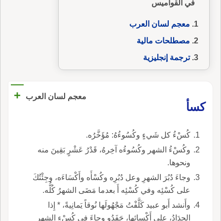
في القواميس
معجم لسان العرب
مصطلحات مالية
ترجمة إنجليزية
+
معجم لسان العرب
كسأ
كُسْءُ كل شَيءٍ وكُسُوءُهُ: مُؤَخَّرُه.
وكُسْءُ الشهر وكُسُوءُه آخِرهُ، قَدْرُ عَشْرٍ بَقِينَ منه
ونحوها.
وجاءَ دُبُرَ الشهرِ وعل دُبُرِه وكُسْأَه وأَكْسَاءَه، وجِئْتُكَ
على كُسْئِه وفي كُسْئِه أَ بعدما مَضَى الشهرُ كُلُّه.
وأَنشد أَبو عبيد كَلَّفْتُ مَجْهُولَها نُوقاً يَمانِيةً، * إِذا
الحِدَادُ، على أَكْسائِها، حَفَدُو وجاءَ في كُسْءِ الشهرِ