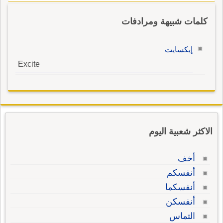
كلمات شبيهة ومرادفات
إيكسايت
Excite
الاكثر شعبية اليوم
أخف
أنفسكم
أنفسكما
أنفسكن
التماس