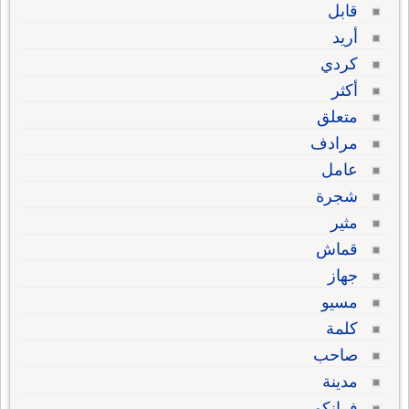
قابل
أريد
كردي
أكثر
متعلق
مرادف
عامل
شجرة
مثير
قماش
جهاز
مسيو
كلمة
صاحب
مدينة
فرانكو