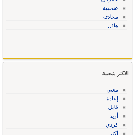
عنجهية
محادثة
هائل
الاكثر شعبية
معنى
إعادة
قابل
أريد
كردي
أكثر