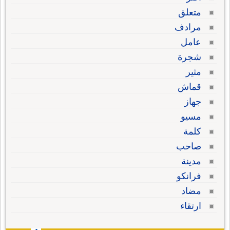
متعلق
مرادف
عامل
شجرة
مثير
قماش
جهاز
مسيو
كلمة
صاحب
مدينة
فرانكو
مضاد
ارتقاء