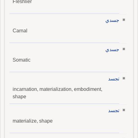
Fleshlier
جسدي
Carnal
جسدي
Somatic
تجسد
incarnation, materialization, embodiment,
shape
تجسد
materialize, shape