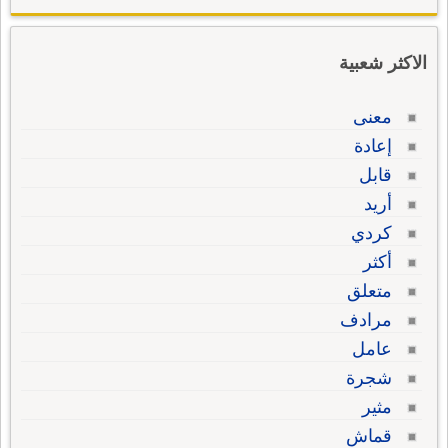
الاكثر شعبية
معنى
إعادة
قابل
أريد
كردي
أكثر
متعلق
مرادف
عامل
شجرة
مثير
قماش