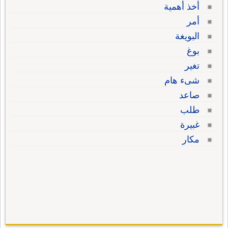
أخذ أهمية
أمر
البويغة
بوغ
تغير
شىء هام
صاعد
طلب
غبيرة
مكار