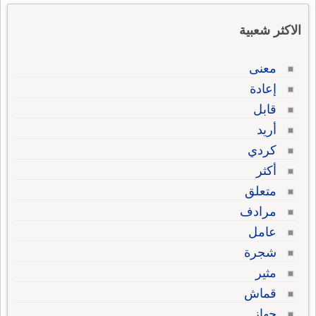
الاكثر شعبية
معنى
إعادة
قابل
أريد
كردي
أكثر
متعلق
مرادف
عامل
شجرة
مثير
قماش
جهاز