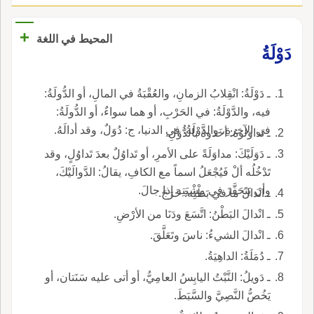
+
المحيط في اللغة
دَوْلَةُ
ـ دَوْلَةُ: انْقِلابُ الزمانِ، والعُقْبَةُ في المالِ، أو الدُّولَةُ:
فيه، والدَّوْلَةُ: في الحَرْبِ، أو هما سواءٌ، أو الدُّولَةُ:
في الآخرةِ، والدَّوْلَةُ: في الدنيا، ج: دُوَلٌ، وقد أدالَهُ.
ـ تَداوَلوهُ: أخَذوهُ بالدُّوَلِ.
ـ دَوَلَيْكَ: مداوَلَةً على الأمرِ، أو تَداوُلٌ بعدَ تَداوُلٍ، وقد
تَدْخُلُه ألْ فَيُجْعَلُ اسماً مع الكافِ، يقالُ: الدَّوالَيْكَ،
وأن يَتَحَفَّزَ في مِشْيَتِه إذا جالَ.
ـ انْدالَ ما في بَطْنِه: خَرَجَ.
ـ انْدالَ البَطْنُ: اتَّسَعَ ودَنَا من الأرْضِ.
ـ انْدالَ الشيءُ: ناسَ وتَعَلَّقَ.
ـ دُمَلَةُ: الداهِيَةُ.
ـ دَويلُ: النَّبْتُ اليابِسُ العامِيُّ، أو أتى عليه سَنَتان، أو
يَخُصُّ النَّصِيَّ والسَّبَطَ.