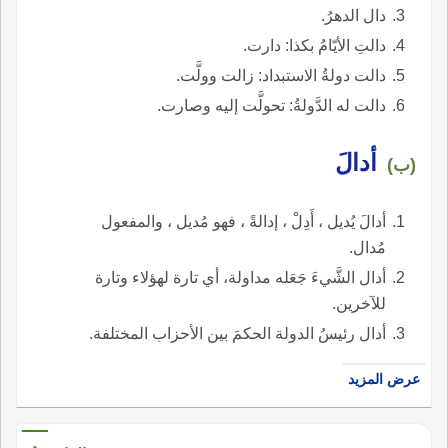
دال الدهرُ.
دالتِ الأيّامُ بكذا: دارت.
دالت دولةُ الاستبداد: زالت وولَّت.
دالت له الدَّولةُ: تحولَّت إليه وصارت.
أدالَ
(ب)
أدالَ يُديل ، أَدِلْ ، إدالةً ، فهو مُديل ، والمفعول
مُدال.
أدال الشَّيءَ جَعَله مداولة، أي تارة لهؤلاء وتارة
للآخرين.
أدال رئيسُ الدولة الحكمَ بين الأحزاب المختلفة.
عرض المزيد