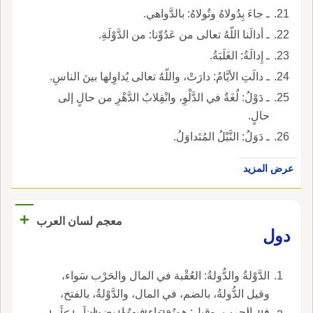
ـ جاءَ بِدُولاهُ وتُولاهُ: بالدَّواهي.
ـ أدالَنا اللّهُ تعالى من عَدُوِّنا: من الدَّوْلَةِ.
ـ إِدالَةُ: الغَلَبَةُ.
ـ دالَتِ الأيَّامُ: دارَتْ، واللّهُ تعالى يُداوِلها بينَ الناسِ.
ـ دَوْلُ: لُغَةٌ في الدَّلْوِ، وانْقِلابُ الدَّهْرِ من حالٍ إلى
حالٍ.
ـ دَوَلُ: النَّبْلُ المُتَداوَلُ.
عرض المزيد
+
معجم لسان العرب
دول
الدَّوْلةُ والدُّولةُ: العُقْبة في المال والحَرْب سَواء،
وقيل الدُّولةُ، بالضم، في المال، والدَّوْلةُ، بالفتح،
في الحرب، وقيل: هم سواء فيهما، يضمان