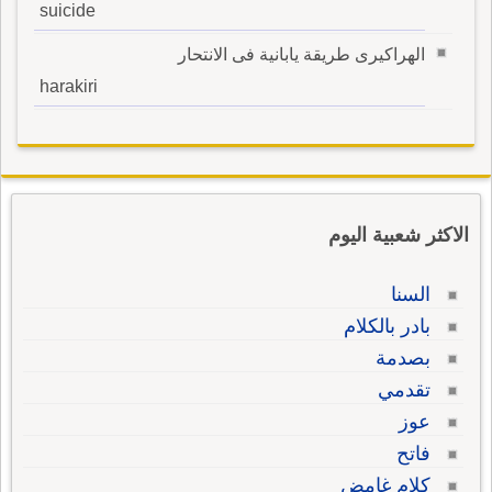
suicide
الهراكيرى طريقة يابانية فى الانتحار
harakiri
الاكثر شعبية اليوم
السنا
بادر بالكلام
بصدمة
تقدمي
عوز
فاتح
كلام غامض