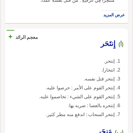
مُنْتَحِراً فِي غُرْفَتِهِ : مَنْ قَتَلَ نَفْسَهُ عَمْداً.
عرض المزيد
+
معجم الرائد
إِنتَحَر
(أ)
إنتحر.
انتحارا.
إنتحر قتل نفسه.
إنتحر القوم على الأمر : حرصوا عليه.
إنتحر القوم على الشيء : تخاصموا عليه.
إنتحره بالعصا : ضربه بها.
إنتحر السحاب : اندفع منه مطر كثير.
مَنحَر
(ب)