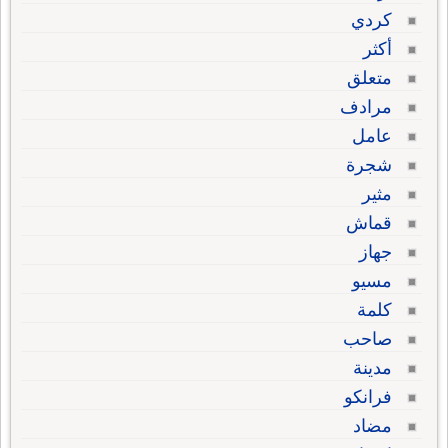
كردي
أكثر
متعلق
مرادف
عامل
شجرة
مثير
قماش
جهاز
مسيو
كلمة
صاحب
مدينة
فرانكو
مضاد