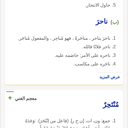
حاول الانتحار.
ناحرَ
(ب)
ناحرَ يناحر ، مناحَرةً ، فهو مُناحِر ، والمفعول مُناحَر.
ناحر فلانًا قاتَله.
ناحره على الأمر: خاصَمه عليه.
ناحَره على مكاسب.
عرض المزيد
+
معجم الغني
مُنْتَحِرٌ
جمع: ون، ات. [ن ح ر]. (فاعل من اِنْتَحَرَ). :وَجَدَهُ