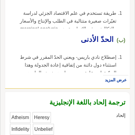
طريقة تستخدم في علم الاقتصاد الجزئي لدراسة
تغيّرات صغيرة متتالية في الطلب والإنتاج والأسعار
والتكاليف ، في الإنجليزية، هي marginal analysis.
الحدّ الأدنى
(ب)
إصطلاح نادي باريس- ويعني الحدّ المقرر في شرط
استثناء دول دائنة من إتفاقية إعادة الجدولة وهذا
الحدّ يتراوح عادة بين ربع مليون ونصف المليون
عرض المزيد
دولار ، في الإنجليزية، هي de minimis level.
ترجمة إلحاد باللغة الإنجليزية
إلحاد
Atheism
Heresy
Infidelity
Unbelief