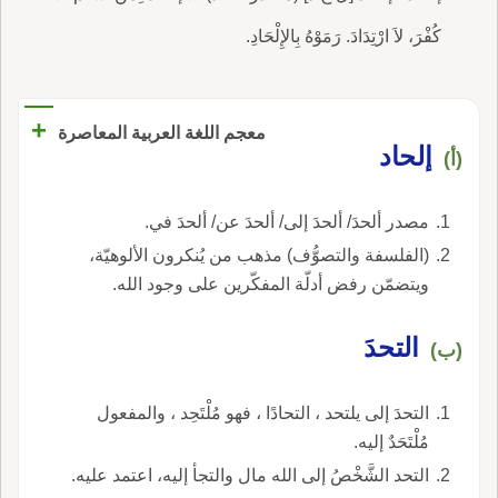
كُفْرَ، لاَ ارْتِدَادَ. رَمَوْهُ بِالإِلْحَادِ.
+
معجم اللغة العربية المعاصرة
إلحاد
(أ)
مصدر ألحدَ/ ألحدَ إلى/ ألحدَ عن/ ألحدَ في.
(الفلسفة والتصوُّف) مذهب من يُنكرون الألوهيّة،
ويتضمّن رفض أدلّة المفكّرين على وجود الله.
التحدَ
(ب)
التحدَ إلى يلتحد ، التحادًا ، فهو مُلْتَحِد ، والمفعول
مُلْتَحَدٌ إليه.
التحد الشَّخْصُ إلى الله مال والتجأ إليه، اعتمد عليه.