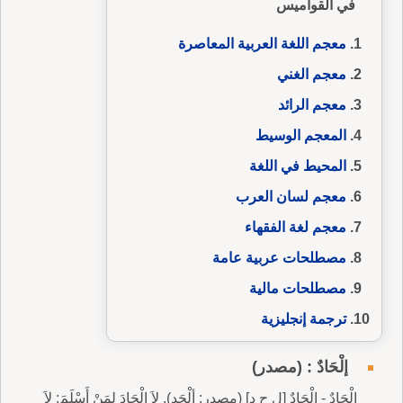
في القواميس
معجم اللغة العربية المعاصرة
معجم الغني
معجم الرائد
المعجم الوسيط
المحيط في اللغة
معجم لسان العرب
معجم لغة الفقهاء
مصطلحات عربية عامة
مصطلحات مالية
ترجمة إنجليزية
إلْحَادٌ : (مصدر)
إلْحَادٌ - إلْحَادٌ [ل ح د] (مصدر: ألْحَد). لاَ إلْحَادَ لِمَنْ أَسْلَمَ: لاَ