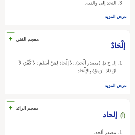
التحد إلى والديه.
عرض المزيد
+
معجم الغني
إلْحَادٌ
[ل ح د]. (مصدر ألْحَد). :لاَ إلْحَادَ لِمَنْ أَسْلَمَ : لاَ كُفْرَ، لاَ
ارْتِدَادَ. :رَمَوْهُ بِالإِلْحَادِ.
عرض المزيد
+
معجم الرائد
إلحاد
(أ)
مصدر ألحد.