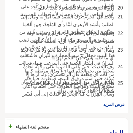
الشيء.
قال أَبو موسى: رواه القتيبي لا تُلْطِطْ ولا تُلْحِد على
ورواه الزمخشري لا نُلْطِطُ ولا نُلْحِدُ، بالنون.
النهي للواحد، قال: ولا وجه له لأَنه خطاب للجماعة.
وأَلحَدَ في الحرم: تَرَك القَصْد فيما أُمِرَ به ومال إِلى
الظلم؛ وأَنشد الأَزهري لَمَّا رَأَى المُلْحِدُ، حِينَ أَلْحَما
صَواعِقَ الحَجَّاجِ يَمْطُرْنَ الدّم قال: وحدثني شيخ من
واللَّجُودُ من الآبار كالدَّحُولِ؛ قال ابن سيده: أُراه
بني شيبة في مسجد مكة قال: إِني لأَذكر حين نَصَب
مقلوباً عنه وأَلْحَدَ بالرجل: أَزْرى بِحلْمه كأَلْهَدَ.
المَنْجَنِيق على أَبي قُبَيْس وابن الزبير قد تَحَصَّنَ في
ويقال: ما على وجْه فلان لُحادةُ لَحْم ولا مُزْعةُ لحم
هذا البيت فجعَلَ يَرْميهِ بالحجارة والنِّيرانِ فاشْتَعَلَتِ
أَي ما عليه شيء من اللحم لهُزالِه.
النيرانُ في أَسْتار الكعبة حتى أَسرعت فيها، فجاءَت
وف الحديث: حتى يَلْقى اللَّهَ وما على وجْهِه لُحادةٌ
سَحابةٌ من نحو الجُدّةِ فيها رَعْ وبَرْق مرتفعة كأَنها
من لحْم أَي قِطْعة قال الزمخشري: وما أُراها إِلا
مُلاءَة حتى استوت فوق البيت، فَمَطَرَتْ فما جاو
لحُاتة، بالتاء، من اللحْت وهو أَن ل يَدَع عند الإِنسان
قال ابن الأَثير: وإِن صحت الرواي بالدال فتكون
مطَرُها البيتَ ومواضِعَ الطوافِ حتى أَطفَأَتِ النارَ،
شيئاً إِلا أَخَذَه.
مبدلة من التاء كدَوْلَجٍ في تَوْلَج.
وسالَ المِرْزابُ ف الحِجْر ثم عَدَلَتْ إِلى أَبي قُبَيْس
فرمت بالصاعقة فأَحرق المَنْجَنِيق وما فيها؛ قال:
عرض المزيد
فحدَّثْت بهذا الحديث بالبصرة قوماً، وفيهم رجل من
أَه واسِط، وهو ابن سُلَيْمان الطيَّارِ شَعْوَذِيّ الحَجَّاج،
+
فقال الرجل سمعت أَبي يحدث بهذا الحديث؛ قال:
معجم لغة الفقهاء
لمَّا أَحْرَقَتِ المَنْجَنِيق أَمْسَك الحجاجُ عن القتال،