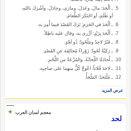
ـ ألْحَدَ: مالَ، وعَدَلَ، ومارَى، وجادَلَ، وأشْرَكَ باللهِ،
أو ظَلَمَ، أو احْتَكَرَ الطَّعامَ.
ـ ألْحَدَ في الحَرَمِ: تَرَكَ القَصْدَ فيما أُمِرَ به.
ـ ألْحَدَ بِزَيْدٍ: أزْرى به، وقال عليه باطِلاً.
ـ قَبْرٌ لاحِدٌ ومَلْحُودٌ: ذُو لَحْدٍ.
ـ رَكِيَّةٌ لَحُودٌ: زَوْراءُ مُخالِفَة عنِ القَصْدِ.
ـ لُحادَةُ: اللّحاثَةُ، والمُزْعَةُ من اللَّحْمِ.
ـ لاحَدَ فُلاناً: اعْوجَّ كُلٌّ منهما على صاحِبِه.
ـ مُلْتَحَدُ: المَلْجَأُ.
عرض المزيد
+
معجم لسان العرب
لحد