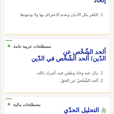
‏إلحاد‏
وكتب إِلى عبد الملك بذلك فكتب إِليه عبد الملك أَما
بعد فإِنّ بني إِسرائيل كانوا إِذا قَرَّبوا قُرْباناً فتقبل
‏الكفر بكل الأديان وعدم الاعتراف بها ولا بوجودها‏.
منهم بع الله ناراً من السماء فأَكلته، وإِن الله قد
رضي عملك وتقبل قُرْبانك فَجِدَّ في أَمْرِكَ والسلام
والمُلْتَحَدُ: المَلْجَأُ لأَن اللاَّجِئَ يميل إِليه؛ قال الفراء
ف قوله: ولن أَجِدَ من دُونه مُلْتَحَداً إِلا بلاغاً من اللهِ
+
ورِسالاتِ أَي مَلْجَأً ولا سَرَباً أَلجَأُ إِليه.
مصطلحات عربية عامة
ألحد الشّخْص عن
الدّين/ ألحد الشّخْص في الدّين
مال عنه وحاد وطعن فيه، أشرك بالله.
ألحد الشَّخْصُ عن الحَقّ.
+
مصطلحات مالية
التحليل الحدّي
(أ)