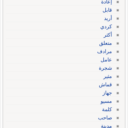
إعادة
قابل
أريد
كردي
أكثر
متعلق
مرادف
عامل
شجرة
مثير
قماش
جهاز
مسيو
كلمة
صاحب
مدينة