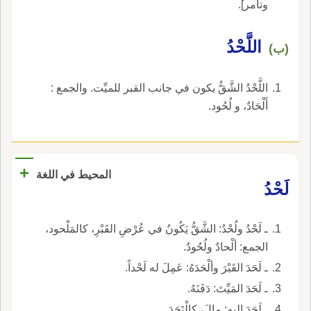
وتامر].
اللَّحْدُ
(ب)
اللَّحْدُ الشَّقُّ يكون في جانب القبر للميِّت. والجمع :
أَلْحَادٌ، و لُحُود.
+
المحيط في اللغة
لَحْدُ
ـ لَحْدُ ولُحْدُ: الشَّقُّ يَكُونُ في عُرْضِ القَبْرِ، كالمَلْحود،
الجمع: ألْحادٌ ولُحُودٌ.
ـ لَحَدَ القَبْرَ وألْحَدَهُ: عَمِلَ له لَحْداً.
ـ لَحَدَ المَيِّتَ: دَفَنَهُ.
ـ لَحَدَ إليه: مالَ، كالْتَحَدَ.