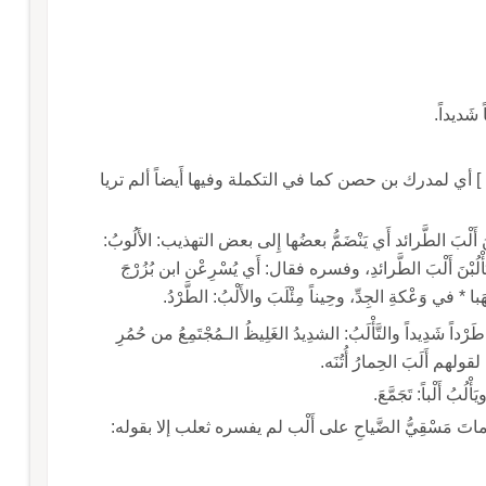
اً شَديداً.
أنشد ابن الأعرابي ] أي لمدرك بن حصن كما في التكملة وفيها أَيضاً ألم تريا
) أَلَمْ تَعْلَمي أَنّ الأَحادِيثَ في غَدٍ، * وبعدَ غَدٍ، يَأْلِبْنَ أَلْبَ الطَّرائد أَي يَنْضَمُّ بعضُها إِلى بعض التهذيب: الأَلُوبُ:
الذي يُسْرِعُ، يقال أَلَبَ يَأْلِبُ ويَأْلُبُ وأَنشد أَيضاً: يَأْلُبْنَ أَلْبَ الطَّرائدِ، وفسره فقال: أَي يُسْرِعْن ابن بُزُرْجَ
جِدِّ، وحِيناً مِئْلَبَ والأَلْبُ: الطَّرْدُ.
 طَرْداً شَدِيداً والتَّأْلَبُ: الشدِيدُ الغَلِيظُ الـمُجْتَمِعُ من حُمُرِ
ِمارُ أُتُنَه.
وقوله وحَلَّ بِقَلْبي، مِنْ جَوَى الحُبِّ، مِيتةٌ، * كما ماتَ مَسْقِيُّ الضَّياحِ على أَلْب لم يفسره ثعلب إلا بقوله: