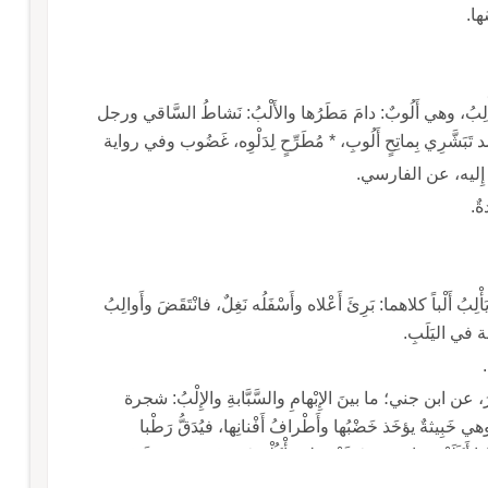
َها.
 تَأْلِبُ، وهي أَلُوبٌ: دامَ مَطَرُها والأَلْبُ: نَشاطُ السَّاقي ورجل
تَبَشَّرِي بِماتِحٍ أَلُوبِ، * مُطَرِّحٍ لِدَلْوِه، غَضُوب وفي رواية
ِل إِليه، عن الفارسي.
والأَلْبُ: ابْتِداءُ بُّرْءِ الدُّمَّل، وأَلِبَ الجُرْحُ أَلَباً وأَلَبَ يَأْلِبُ أَلْباً كلاهما: بَرِئَ أَعْلاه وأَسْفَلُه نَغِلٌ، فانْتَقَضَ وأَوالِبُ
، عن ابن جني؛ ما بينَ الإِبْهامِ والسَّبَّابةِ والإِلْبُ: شجرة
ي خَبِيثةٌ يؤخَذ خَضْبُها وأَطْرافُ أَفْنانِها، فيُدَقُّ رَطْبا
إِذا أَكَلَتْه، فإِن هي شَمَّتْه ولم تأْكُلْه عَمِيَتْ عنه وصَمَّتْ