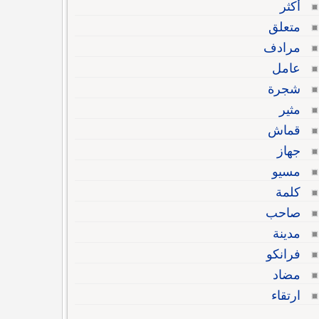
أكثر
متعلق
مرادف
عامل
شجرة
مثير
قماش
جهاز
مسيو
كلمة
صاحب
مدينة
فرانكو
مضاد
ارتقاء