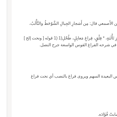
َصمعي قال: مِن أَشجارِ الجِبالِ الشَّوْحَطُ والتَّأْلَبُ،
قال: وأَنشد شمر لامْرِئِ القَيْس ونَحَتْ لَه عَنْ أَرْزِ تَأْلَبَةٍ، * فِلْقٍ، فِراغِ مَعابِلٍ، طُحْلِ(1 (1 قوله [ ونحت إلخ ]
 في شرحه الفراغ القوس الواسعة جرح النصل.
وس البعيدة السهم ويروى فراغ بالنصب أي نحت فراغ
ابتْ فُؤَادَه.