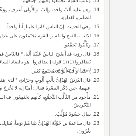
وتَأَلَّب القومُ: تَجَمَّعُوا وأَلَّبَهُمْ: جَمَّعَهم.
وهم عليه أَلْبٌ واحد، وإِلْبٌ، والأُولى أَ
الظلم والعَداوةِ.
وفي الحديث: إِنّ الناسَ كانوا علينا إِلْباً واحِداً.
الالب، بالفتح والكسر: القوم يَجْتَمِعُون على عَداوةِ
وتَأَلَّبُوا: تَجَمَّعُوا.
تَضافَروا (1) (1 قوله [ تضافروا ] هو 
المشالة وان اشتهر.
) عليه وأَلْبٌ أَلُوبٌ: مُجْتَمِعٌ كثير.
قال البُرَيْقُ الهُذَلِيُّ بِأَل
عنهما، حين ذَكَر البَصْرةَ فقال: أَمـَا إِنه لا يُخْرِجُ مِنْها أ
مأْخوذ من التَّأَلُّبِ التَّجَمُّعِ، كأَنهم يَجْتَمِعُون ف الـم
التَّحْرِيضُ.
يقال حَسُودٌ مُؤَلَّبٌ.
يَغْزُونَ.