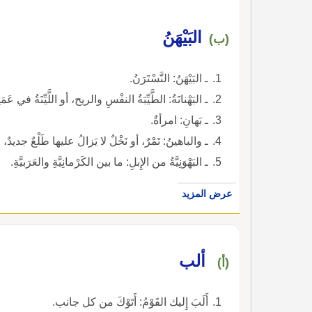
البَيْهَنُ
(ب)
ـ البَيْهَنُ: النَّسْتَرَنُ.
ـ البَهْنانَةُ: الطَّيِّبَةُ النفْسِ والريح، أو اللَّيِّنَةُ في عَ
ـ بَهانِ: امرأةٌ.
ـ والباهينُ: تَمْرٌ، أو نَخْلٌ لا يَزالُ عليها طَلْعٌ جديدٌ، وك
ـ البَهْوَنِيَّةُ من الإِبلِ: ما بين الكَرْمانِيَّةِ والعَرَبيَّةِ.
عرض المزيد
ألب
(أ)
أَلَبَ إِليك القَوْمُ: أَتَوْكَ من كل جانب.