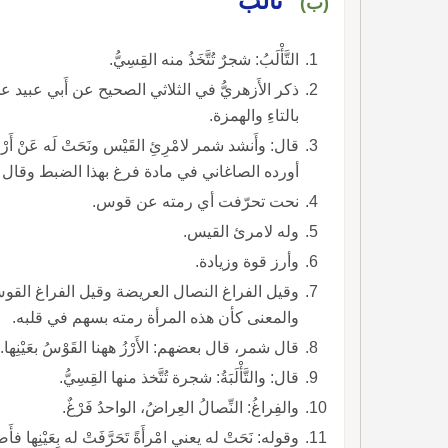
تألب
(ب)
التَّأْلَبُ: شجرٌ تُتَّخَذُ منه القِسِيُّ.
ذكر الأَزهريُّ في الثلاثي الصحيح عن أَبي عبيد عن الأ
بالتاءِ والهمزة.
أورده الصاغاني في مادة فرغ بهذا الضبط وقال
نحت تحرّفت أي رمته عن قوس.
وله لامرئ القيس.
وأرز قوة وزيادة.
وقيل الفراغ النصال العريضة وقيل الفراغ الق
والمعنى كأن هذه المرأة رمته بسهم في قلبه.
قال شمر، قال بعضهم: الأَرْزُ ههنا القَوْسُ بعَيْنِها.
قال: والتَّأْلَبَةُ: شجرة تُتَّخذ منها القِسِيُّ.
والفِراغُ: النِّصالُ العِراضُ، الواحدُ فَرْغٌ.
وقوله: نَحَتْ له يعني امْرأَةً تَحَرَّفَتْ له بِعَيْنِها فأَص