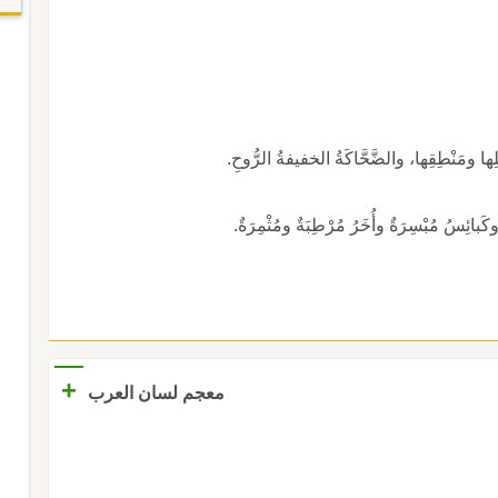
مَلِها ومَنْطِقِها، والضَّحَّاكَةُ الخفيفةُ الرُّوحِ.
َبائِسُ مُبْسِرَةٌ وأُخَرُ مُرْطِبَةٌ ومُثْمِرَةٌ.
+
معجم لسان العرب