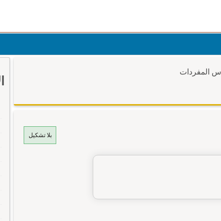
وس المفردات
ا
بلا تشكيل