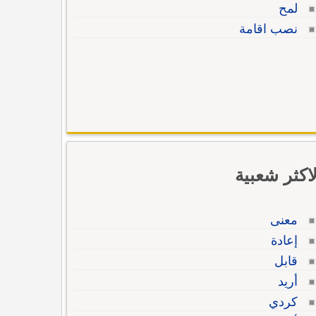
لمح
نصب اقامة
لاكثر شعبية
معنى
إعادة
قابل
أريد
كردي