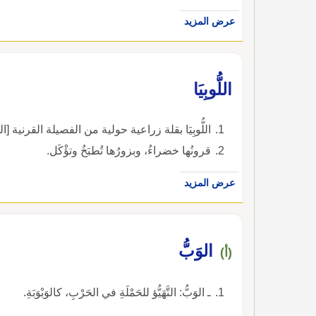
عرض المزيد
اللُّوبِيَا
اللُّوبِيَا بقلة زراعية حولية من الفصيلة القرنية [الفراشية] ، أَصنافها الزراعية كثيرة.
قرونُها خضراءُ، وبزورُها تُطبَخُ وتؤْكَل.
عرض المزيد
الوَبُّ
(أ)
ـ الوَبُّ: التَّهَيُّؤ للحَمْلَةِ في الحَرْبِ، كالوَبْوَبَةِ.