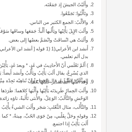
وأَلَبْتُ الجيشَ إِذ جَمَعْتَه.
وتَأَلَّبُوا: تَجَمَّعُوا.
والأَلْبُ: الجمع الكثير من الناس.
وأَلَبَ الإِبِلَ يَأْلِبُها ويَأْلُبها أَلْباً: جَمَعَها وساقَها سَوْق
وأَلَبَتْ هي انْساقَتْ وانْضَمَّ بعضُها إِلى بعض.
أَنشد ابن الأَعرابي(1 (1 قوله [ 
بدل ألم تعلمي.
المِئْلَبُ: السَّرِيعُ، قال العجاج وإِنْ تُناهِبْه تَجِدْه مِنْهَبا * في وَعْكةِ ال
وقد أَلَبْتُها أَلْباً، تقدير عَلَبْتُها عَلْباً.
وأَلَبَ الحِمارُ طَرِيدَتَه يَأْلِبُها وأَلَّبَها كلاهما: طَرَدَها
الوَحْشِ والتَّأْلَبُ: الوَعِلُ، والأُنثى تَأْلَبةٌ، تاؤه زائدة لقولهم أَلَبَ الح
والتَّأْلَب، مثال الثَّعْلبِ: شجَر وأَلَبَ الشيءُ يأْلِبُ ويَأْلُبُ أَلْباً: تَجَمَّعَ.
أَلَبَ يَأْلِبُ إِذا اجتمع.