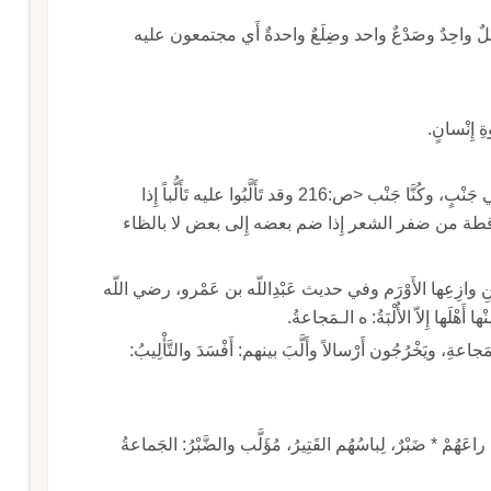
عرف، ووَعْلٌ واحِدٌ وصَدْعٌ واحد وضِلَعٌ واحدةٌ أَي مجتمعون عليه
 إِنْسانٍ.
قال رؤبة قد أَصْبَحَ الناسُ عَلَيْنا أَلْبَا، * فالنَّاسُ في جَنْبٍ، وكُنَّا جَنْب <ص:216 وقد تَأَلَّبُوا عليه تَأَلُّباً إِذا
بالضاد الساقطة من ضفر الشعر إِذا ضم بعضه إِلى بعض لا بالظاء
ْبٍ أَلُوبٍ وحَرَّابةٍ، * لَدَى مَتْنِ وازِعِها الأَوْرَم وفي حديث عَبْدِاللّه بن عَمْرو، رضي اللّه
َهْلَها إِلاّ الأُلْبَةُ: ه الـمَجاعةُ.
َجاعةِ، ويَخْرُجُون أَرْسالاً وأَلَّبَ بينهم: أَفْسَدَ والتَّأْلِيبُ:
قال ساعدةُ بن جُؤَيَّةَ الهُذَلِيُّ بَيْنا هُمُ يَوْماً، هُنالِكَ، راعَهُمْ * ضَبْرٌ، لِباسُهُم القَتِيرُ، مُؤَلَّب والضَّبْرُ: الجَماعةُ