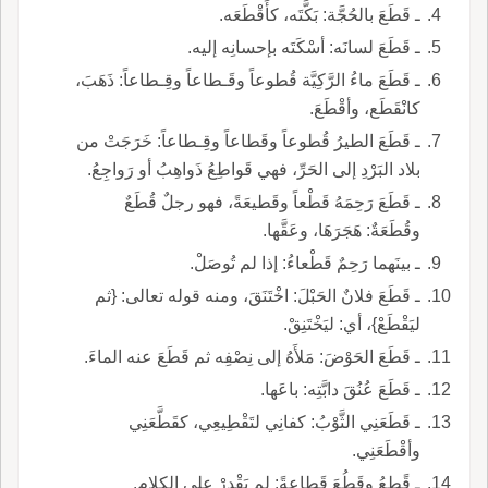
ـ قَطَعَ بالحُجَّة: بَكَّتَه، كأَقْطَعَه.
ـ قَطَعَ لسانَه: أسْكَتَه بإحسانِه إليه.
ـ قَطَعَ ماءُ الرَّكِيَّة قُطوعاً وقَـطاعاً وقِـطاعاً: ذَهَبَ،
كانْقَطَع، وأقْطَعَ.
ـ قَطَعَ الطيرُ قُطوعاً وقَطاعاً وقِـطاعاً: خَرَجَتْ من
بلاد البَرْدِ إلى الحَرِّ، فهي قَواطِعُ ذَواهِبُ أو رَواجِعُ.
ـ قَطَعَ رَحِمَهُ قَطْعاً وقَطيعَةً، فهو رجلٌ قُطَعٌ
وقُطَعَةٌ: هَجَرَهَا، وعَقَّها.
ـ بينَهما رَحِمٌ قَطْعاءُ: إذا لم تُوصَلْ.
ـ قَطَعَ فلانٌ الحَبْلَ: اخْتَنَقَ، ومنه قوله تعالى: {ثم
ليَقْطَعْ}، أي: ليَخْتَنِقْ.
ـ قَطَعَ الحَوْضَ: مَلأَهُ إلى نِصْفِه ثم قَطَعَ عنه الماءَ.
ـ قَطَعَ عُنُقَ دابَّتِه: باعَها.
ـ قَطَعَنِي الثَّوْبُ: كفانِي لتَقْطِيعِي، كقَطَّعَنِي
وأقْطَعَنِي.
ـ قًطِعُ وقَطُعَ قَطاعةً: لم يَقْدِرْ على الكلامِ.