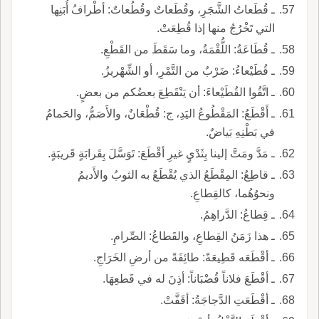
ـ قُطَعاتُ الشَّجَرِ، وقُطَعاتٌ وقُطُعاتٌ: أطْرافُ أُبَنِها
التي تَخْرُجُ منها إذا قُطِعَتْ.
ـ قُطَاعَةُ: اللُّقْمَةُ، وما سَقَطَ من القَطْعِ.
ـ قُطَيْعاءُ: ضَرْبٌ من التَّمْرِ، أو الشِّهْريزُ.
ـ اتَّقُوا القُطَيْعاءَ: أن يَنْقَطِعَ بعضُكم من بعضٍ.
ـ أَقْطَعُ: المَقْطُوعُ اليَدِ، ج: قُطْعَانٌ، والأَصَمُّ، والحَمامُ
في بَطْنِهِ بَياضٌ.
ـ مَدَّ ومَتَّ إلينا بِثَدْيٍ غيرِ أقْطَعَ: تَوَسَّلَ بِقَرابَةٍ قَريبَةٍ.
ـ قاطِعُ: المِقْطَعُ الذي يُقْطَعُ به الثوبُ والأَديمُ
ونحوُهُما، كالقِطاعِ.
ـ قِطاعُ: الدَّراهِمُ.
ـ هذا زَمَنُ القِطاعِ، والقَطاعُ: الصِّرامِ.
ـ أقْطَعَه قَطِيعَةً: طائِفَةً من أرضِ الخَرَاجِ.
ـ أقْطَعَ فلاناً قُضْبَاناً: أذِنَ له في قَطعِهَا.
ـ أقْطَعَتِ الدَّجاجَةُ: أقَفَّتْ.