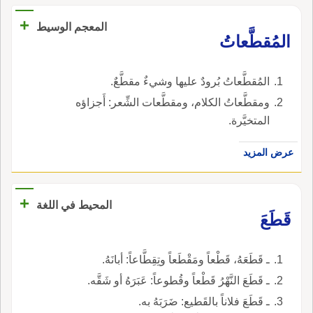
+
المعجم الوسيط
المُقطَّعاتُ
المُقطَّعاتُ بُرودٌ عليها وشيءٌ مقطَّعٌ.
ومقطَّعاتُ الكلام، ومقطَّعات الشِّعر: أَجزاؤه
المتخيَّرة.
عرض المزيد
+
المحيط في اللغة
قَطَعَ
ـ قَطَعَهُ، قَطْعاً ومَقْطَعاً وتِقِطَّاعاً: أبانَهُ.
ـ قَطَعَ النَّهْرُ قَطْعاً وقُطوعاً: عَبَرَهُ أو شَقَّه.
ـ قَطَعَ فلاناً بالقَطيع: ضَرَبَهُ به.