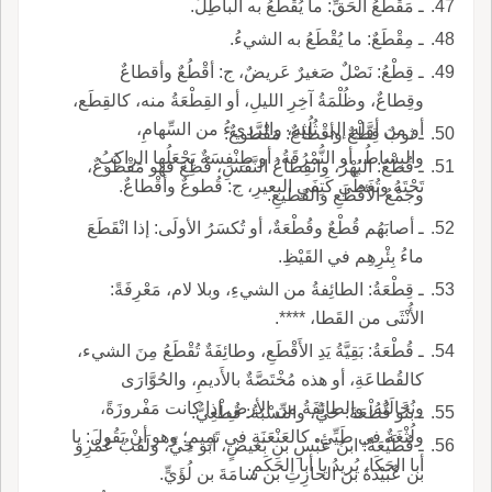
ـ مَقْطَعُ الحَقِّ: ما يُقْطَعُ به الباطِلُ.
ـ مِقْطَعٌ: ما يُقْطَعُ به الشيءُ.
ـ قِطْعُ: نَصْلٌ صَغيرٌ عَريضٌ، ج: أقْطُعٌ وأقطاعٌ
وقِطاعٌ، وظُلْمَةُ آخِرِ الليلِ، أو القِطْعَةُ منه، كالقِطَع،
أو من أوَّلِهِ إلى ثُلُثِهِ، والرَّديءُ من السِّهامِ،
ـ ثوبٌ قِطْعٌ وأقْطاعٌ: مَقْطوعٌ.
والبِساطُ، أو النُّمْرُقَةُ، أو طِنْفِسَةٌ يَجْعَلُها الراكِبُ
ـ قُطْعُ: البُهْرُ، وانقِطاعُ النَّفَسِ، قُطِعَ فهو مَقْطُوعٌ،
تَحْتَهُ وتُغَطِّي كَتِفَيِ البعيرِ، ج: قُطوعٌ وأقْطاعٌ.
وجَمْعُ الأقْطَعِ والقَطيعِ.
ـ أصابَهُم قُطْعٌ وقُطْعَةٌ، أو تُكسَرُ الأولَى: إذا انْقَطَعَ
ماءُ بِئْرِهِم في القَيْظِ.
ـ قِطْعَةُ: الطائِفةُ من الشيءِ، وبلا لام، مَعْرِفَةً:
الأُنْثَى من القَطا، ****.
ـ قُطْعَةُ: بَقِيَّةُ يَدِ الأَقْطَعِ، وطائِفَةٌ تُقْطَعُ مِنَ الشيء،
كالقُطاعَةِ، أو هذه مُخْتَصَّةٌ بالأَديمِ، والحُوَّارَى
ونُخَالَتُهُ، والطائِفَةُ من الأرضِ إذا كانت مَفْروزَةً،
ـ بنُو قُطْعَةَ: حَيٌّ، والنِّسْبَةُ: قُطْعِيٌّ.
ولُثْغَةٌ في طَيِّئٍ، كالعَنْعَنَةِ في تَمِيمٍ؛ وهو أنْ يَقُولَ: يا
ـ قُطَيْعَةٌ: ابنُ عَبْسِ بنِ بَغيضٍ، أبو حَيٍّ، ولَقَبُ عَمْرِو
أبا الحَكَا، يُريدُ يا أبا الحَكَمِ.
بن عُبَيْدَةَ بن الحارِثِ بن سامَةَ بن لُؤَيٍّ.