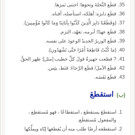
قطَع النَّخلةَ ونحوَها: اجتنى ثمرَها.
قطَع دابرَه: أهلكه، استأصله، أفناه.
{وَقَطَعْنَا دَابِرَ الَّذِينَ كَذَّبُوا بِآيَاتِنَا وَمَا كَانُوا مُؤْمِنِينَ}.
قطَع عهدًا: أبرمه، تعهّد، التزم.
قطَع الوزيرُ الجديدُ الوعودَ على نفسه.
{مَا كُنْتُ قَاطِعَةً أَمْرًا حَتَّى تَشْهَدُونِ}.
? قطعت جهيزةُ قولَ كلِّ خطيب [مثل]: ظهر الحقُّ.
قطَع الأملَ/ قطَع الرَّجاءَ: قنَط، يئِس.
قطَع نَفَسَه.
استقطعَ
(ب)
استقطعَ يستقطع ، استقطاعًا ، فهو مُستقطِع ،
والمفعول مُستقطَع.
استقطعه أرضًا طلب منه أن يُقطعَها إيّاه ويملِّكها