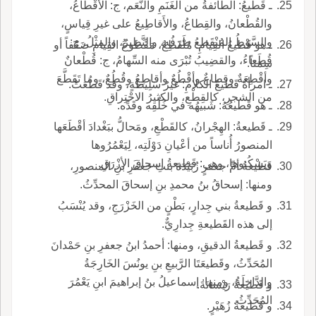
ـ قَطيعُ: الطائفةُ من الغَنَمِ والنَّعَم، ج: الأَقْطاعُ،
والقُطْعانُ، والقِطاعُ، والأَقاطِيعُ على غيرِ قِياسٍ،
والسَّوْطُ المُنْقَطِعُ طَرَفُه، والنَّظيرُ، والمِثْلُ، ج:
ـ هو قَطيعُ القِيامِ: مُنْقَطِعٌ، مَقْطوعُ القِيامِ ضَعْفاً أو
قُطَعاءُ، والقضِيبُ تُبْرَى منه السِّهامُ، ج: قُطْعانٌ
سِمَناً.
وأقْطِعَةٌ وقِطاعٌ وأقْطُعٌ وأقاطِعُ وقُطُعٌ، وما تَقَطَّعَ
ـ امرأةٌ قَطيعُ الكلامِ: غيرُ سَلِيطةٍ، وقد قَطُعَتْ.
من الشجرِ، كالقِطْعِ، والكثيرُ الاحْتِراقِ.
ـ هو قَطيعُهُ: شَبيهُه في خُلُقِه وقَدِّه.
ـ قَطيعةُ: الهِجْرانُ، كالقَطْعِ، ومَحالُّ ببَغْدادَ أقْطَعَها
المنصورُ أُناساً من أعْيانِ دَوْلَتِه، لِيَعْمُرُوها
ويَسْكُنوها، وهي: قَطيعةُ إسحاقَ الأزْرَقِ.
قَطيعةُ أمِّ جعفرٍ زُبَيْدَةَ بنتِ جعفرِ بنِ المنصورِ،
ومنها: إسحاقُ بنُ محمدِ بنِ إسحاقَ المحدِّثُ.
و قَطيعةُ بني جِدارٍ، بَطْنٍ من الخَزْرَجِ، وقد يُنْسَبُ
إلى هذه القَطيعةِ جِدارِيٌّ.
و قَطيعةُ الدقيقِ، ومنها: أحمدُ ابنُ جعفرِ بنِ حَمْدانَ
المُحَدِّثُ، وقَطيعَتَا الرَّبيعِ بنِ يونُسَ الخَارِجَةُ
والدَّاخِلَةُ، ومنها: إسماعيلُ بنُ إبراهيمَ ابنِ يَعْمُرَ
و قَطيعةُ رَيْسانَةَ.
المُحَدِّثُ.
و قَطيعةُ زُهَيْرٍ.