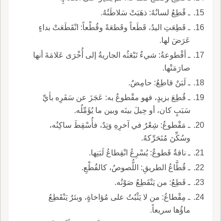
ـ قًطِعُ لسانُهُ: ذهَبَتْ سَلاطَتُهُ.
ـ قَطِعَتِ اليدُ، قَطَعاً وقَطعَةً وقُطْعاً: انْقَطَعَتْ بداءٍ
عَرَضَ لها.
ـ أقْطوعةُ: شيءٌ تَبْعَثُه الجاريةُ إلى أُخْرَى عَلامَةَ أنها
صارَمَتْها.
ـ لَبَنٌ قاطِعٌ: حامِضٌ.
ـ قُطِعَ بزيدٍ، فهو مقْطوعٌ به: عَجَزَ عن سَفَرِه بأيِّ
سَبَبٍ كان، أو حِيلَ بينَه وبين ما يُؤَمِّلُه.
ـ مَقْطوعُ: شِعْرٌ في آخرِهِ وَتِدٌ، فأُسْقِطَ ساكِنُه،
وسُكِّنَ مُتَحَرِّكهُ.
ـ ناقةٌ قَطوعٌ: يُسْرِعُ انْقِطاعُ لَبَنِها.
ـ قُطَّاعُ الطريقِ: اللُّصوصُ، كالقُطْعِ.
ـ قَطِعُ: من يَنْقَطِعُ صَوْتُه.
ـ مِقْطاعُ: من لا يَثْبُتُ على مُؤاخاةٍ، وبئرٌ يَنْقَطِعُ
ماؤُها سريعاً.