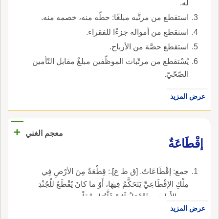
له.
استقطع من مرتَّبه مبلغًا: حطّه منه، خصمه منه.
استقطع من أمواله جزءًا للفقراء.
استقطع حصَّة من الأرباح.
يُسْتقطع من مرتّبات الموظّفين مبلغٌ مقابل التّأمين
الصّحّيّ.
عرض المزيد
+
معجم الغني
إقْطَاعَةٌ
جمع: إقْطَاعَاتٌ. [ق ط ع].: قِطْعَةٌ مِنَ الأرْضِ فِي
مِلْكِ الإقْطَاعِيِّ يَتَحَكَّمُ فِيهَا، أَوْ ما كانَ يُقْطَعُ للْجُنْدِ
مِنَ الأَراضِي فَتُجْعَلُ لَهُمْ غَلَّتُهَا رِزْقاً.
عرض المزيد