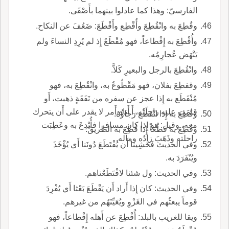
الفارسيّ: وهذا كما عادلوا بينهما بأَصْفَى.
وقُطِعَ به وانْقُطِعَ وأُقْطِع وأَقْطَعَ: ضَعُفَ عن النكاح.
وأُقْطِعَ به إِقْطاعاً، فهو مُقْطَعٌ إِذ لم يُرِدِ النساءَ ولم
يَنْهَض عُجارِمُه.
وانْقُطِعَ بالرجل والبعيرِ كَلاَّ.
وقفطِعَ بفلان، فهو مَقْطُوعٌ به، وانْقُطِعَ به، فهو
مُنْقَطَع به إِذا عجز عن سفره من نَفَقَةٍ ذهبت، أَو
قامَت عليه راحِلَتُه، أَ أَتاه أَمر لا يقدر على أَن يتحرك
وقُطِعَ به إِذا انْقَطَع رَجاؤُهُ.
معه، وقيل: هو إِذا كان مسافرا فأُبْدِعَ به وعَطِبَت
وقُطِعَ به قَطْعاً إِذا قُطِعَ به الطريقُ.
راحلته وذَهَبَ زادُه وماله.
وفي الحديث فَخَشِينا أَن يُقْتَطَعَ دُونَنا أَي يُؤْخَذَ
ويُنْفَرَدَ به.
وفي الحديث: ول شئنا لاقْتَطَعْناهم.
وفي الحديث: كان إِذا أَراد أَن يَقْطَعَ بَعْثا أَي يُفْرِدَ
قوماً يبعثُهم في الغَزْوِ ويُعَيِّنَهُم من غيرهم.
ويقا للغريب بالبلد: أُقْطِعَ عن أَهله إِقْطاعاً، فهو