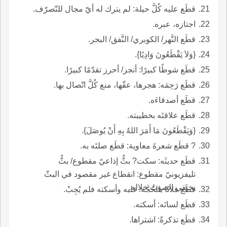
قطَع عليه كُلَّ حيلة: لم يترك له أيّ مجال للتّصرّف.
اجتازه، عبره.
قطَع النَّهر/ الكوبري/ النَّفق/ البحر.
{وَلاَ يَقْطَعُونَ وَادِيًا}.
قطَع شوطًا كبيرًا: أنجز/ أحرز تقدّمًا كبيرًا.
قطَع رَحِمَه: هجرها، عقّها، منع كُلَّ اتّصال بها.
قطَع أصدقاءَه.
قطَع علاقتَه بخطيبته.
{وَيَقْطَعُونَ مَا أَمَرَ اللهُ بِهِ أَنْ يُوصَلَ}.
? قطَع شعرةَ معاوية: قطَع صلتَه به.
قطَع حديثَه: سكت? بثٌّ إذاعيّ مقطوع/ بثٌّ
تليفزيونيّ مقطوع: انقطاع غير مقصود في البثّ
يختفي الصوتُ خلاله.
قطَع فلانًا بالحُجَّة: غلبه وأسكته فلم يُجِبْ.
قطَع لسانَه: أسكته.
قطَع تذكرةً: اشتراها.