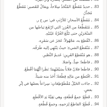
ـ حديدُ مُقَطَّعُ: المُتَّخَذُ سِلاحاً، ويقالُ للقَصيرِ: مُقَطَّعٌ
مُجَذَّرٌ.
ـ مُقَطَّعُ الأسحارِ: للأرْنَبِ في: س ح ر.
ـ مُتَقَطِّعَةُ من الغُرَرِ: التي ارْتَفَعَ بَياضُها من
المَنْخَرَيْنِ حتى تَبْلُغَ الغُرَّةُ عَيْنَيْهِ.
ـ انْقُطِعَ به، مَجْهُولاً: عَجَزَ عن سَفَرِه.
ـ مُنْقَطَعُ الشيءِ: حيثُ يَنْتَهِي إليه طَرَفُه.
ـ هو مُنْقَطِعُ القَرِينِ: عَديمُ النَّظيرِ.
ـ قاطَعا: ضِدُّ، واصَلا.
ـ قاطَعا فلانٌ فلاناً بسَيْفَيْهِمَا: نَظَرا أيُّهُمَا أقْطَعُ.
ـ اقْتَطَعَ من مَالِهِ قِطْعَةً: أَخَذَ منه شيئاً.
ـ جاءَت الخَيْلُ مُقْطَوْطِعَاتٍ: سِراعاً بعضُهَا في إثْرِ
بعضٍ.
ـ قَطَعُ: جمعُ قُطَعَةٍ، وهي بَقِيَّةُ يَدِ الأقْطَعِ.
ـ قُطَعُ: القاطِعُ لِرَحمِهِ، وجمعُ قُطْعَةٍ.