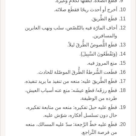
قطَع الصَّلاةَ: أبطلها لكلامٍ وغيره.
أخرج أو أحدث ريحًا فقطَع صلاتَه.
قطَع الطَّريقَ.
أخاف المارّة فيه بالتّلصّص، سلب ونهب العابرين
والمسافرين.
قطَع اللُّصوصُ الطُّرقَ ليلاً.
{وَتَقْطَعُونَ السَّبِيلَ}.
منع المرورَ فيه.
قطَعت الشُّرطةُ الطُّرقَ الموصّلة للحادث.
قطَع الطَّريقَ عليه: منعه من تنفيذ ما يريد تنفيذه.
قطَع رزقَه/ قطَع عيشَه: منع عنه أسباب العيش،
طرده من الوظيفة.
قطَع عليه حبلَ تفكيره: منعه من متابعة تفكيره،
حال دون تسلسل أفكاره، شوّش عليه.
قطَع عليه خطّ الرَّجعة: سدّ عليه المسالك، منعه
من فرصة التَّراجع.