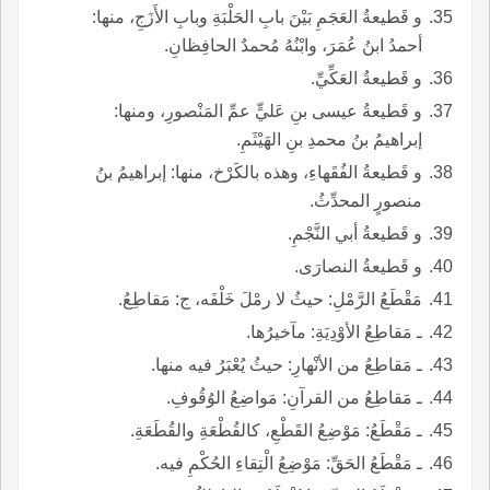
و قَطيعةُ العَجَمِ بَيْنَ بابِ الحَلْبَةِ وبابِ الأَزَجِ، منها:
أحمدُ ابنُ عُمَرَ، وابْنُهُ مُحمدٌ الحافِظانِ.
و قَطيعةُ العَكِّيِّ.
و قَطيعةُ عيسى بنِ عَليٍّ عمِّ المَنْصورِ، ومنها:
إبراهيمُ بنُ محمدِ بنِ الهَيْثَمِ.
و قَطيعةُ الفُقَهاءِ، وهذه بالكَرْخ، منها: إبراهيمُ بنُ
منصورٍ المحدِّثُ.
و قَطيعةُ أبي النَّجْمِ.
و قَطيعةُ النصارَى.
مَقْطَعُ الرَّمْلِ: حيثُ لا رمْلَ خَلْفَه، ج: مَقاطِعُ.
ـ مَقاطِعُ الأوْدِيَةِ: مآخيرُها.
ـ مَقاطِعُ من الأنْهارِ: حيثُ يُعْبَرُ فيه منها.
ـ مَقاطِعُ من القرآنِ: مَواضِعُ الوُقُوفِ.
ـ مَقْطَعُ: مَوْضِعُ القَطْعِ، كالقُطْعَةِ والقُطَعَةِ.
ـ مَقْطَعُ الحَقِّ: مَوْضِعُ الْتِقاءِ الحُكْمِ فيه.