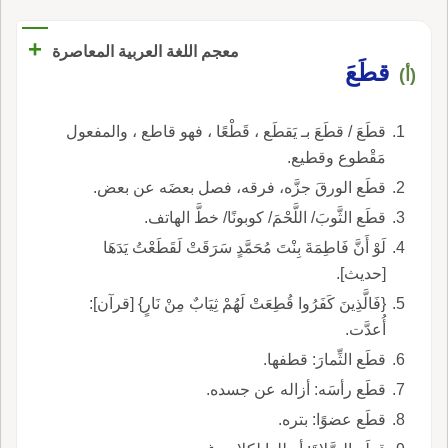
+
معجم اللغة العربية المعاصرة
قطَعَ
(أ)
قطَعَ / قطَعَ بـ يَقطَع ، قَطْعًا ، فهو قاطع ، والمفعول
مَقْطوع وقطيع.
قطَع الورقَ جزَّه، فرقه، فصل بعضَه عن بعض.
قطَع الثَّوبَ/ اللَّحْمَ/ كوبونًا/ خطَّ الهاتف.
لَوْ أَنَّ فَاطِمَةَ بِنْتَ مُحَمَّدٍ سَرَقَتْ لَقَطَعْتُ يَدَهَا
[حديث].
{فَالَّذِينَ كَفَرُوا قُطِعَتْ لَهُمْ ثِيَابٌ مِنْ نَارٍ} [قرآن]:
أُعدَّت.
قطَع الثِّمارَ: قطفها.
قطَع رأسَه: أزاله عن جسده.
قطَع عضوًا: بتره.