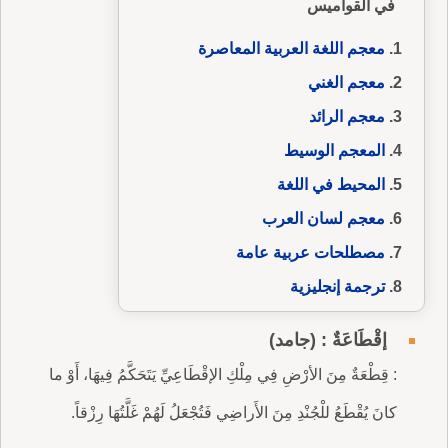
في القواميس
معجم اللغة العربية المعاصرة
معجم الغني
معجم الرائد
المعجم الوسيط
المحيط في اللغة
معجم لسان العرب
مصطلحات عربية عامة
ترجمة إنجليزية
إقْطَاعَةٌ : (جامد)
: قِطْعَةٌ مِنَ الأرْضِ فِي مِلْكِ الإقْطَاعِيِّ يَتَحَكَّمُ فِيهَا، أَوْ ما
كانَ يُقْطَعُ للْجُنْدِ مِنَ الأَراضِي فَتُجْعَلُ لَهُمْ غَلَّتُهَا رِزْقاً.