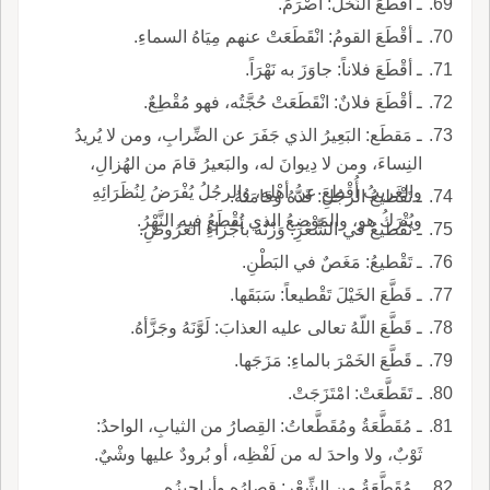
ـ أقْطَعَ النَّخْلُ: أصْرَمَ.
ـ أقْطَعَ القومُ: انْقَطَعَتْ عنهم مِيَاهُ السماءِ.
ـ أقْطَعَ فلاناً: جاوَزَ به نَهْرَاً.
ـ أقْطَعَ فلانٌ: انْقَطَعَتْ حُجَّتُه، فهو مُقْطِعٌ.
ـ مَقطَع: البَعِيرُ الذي جَفَرَ عن الضِّرابِ، ومن لا يُريدُ
النِساءَ، ومن لا دِيوانَ له، والبَعيرُ قامَ من الهُزالِ،
والغَريبُ أُقْطِعَ عن أهْلِهِ، والرجُلُ يُفْرَضُ لِنُظَرَائِهِ
ـ تَقْطيعُ الرجُلِ: قَدُّهُ وقامَتُهُ.
ويُتْرَكُ هو، والمَوْضِعُ الذي يُقْطَعُ فيه النَّهْرُ.
ـ تَقْطيعُ في الشِّعْرِ: وَزْنُهُ بأجْزاءِ العَرُوضِ.
ـ تَقْطيعُ: مَغَصٌ في البَطْنِ.
ـ قَطَّعَ الخَيْلَ تَقْطيعاً: سَبَقَها.
ـ قَطَّعَ اللّهُ تعالى عليه العذابَ: لَوَّنَهُ وجَزَّأهُ.
ـ قَطَّعَ الخَمْرَ بالماءِ: مَزَجَها.
ـ تَقَطَّعَتْ: امْتَزَجَتْ.
ـ مُقَطَّعَةُ ومُقَطَّعاتُ: القِصارُ من الثيابِ، الواحدُ:
ثَوْبٌ، ولا واحدَ له من لَفْظِه، أو بُرودٌ عليها وشْيٌ.
ـ مُقَطَّعَةُ من الشِّعْرِ: قِصارُه وأراجيزُه.