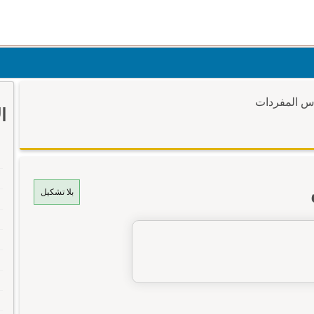
وس المفردات
ا
بلا تشكيل