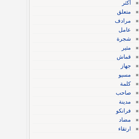
أكثر
متعلق
مرادف
عامل
شجرة
مثير
قماش
جهاز
مسيو
كلمة
صاحب
مدينة
فرانكو
مضاد
ارتقاء