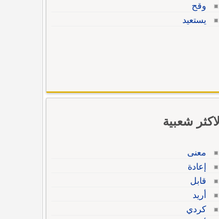
وقح
يستعيد
لاكثر شعبية
معنى
إعادة
قابل
أريد
كردي