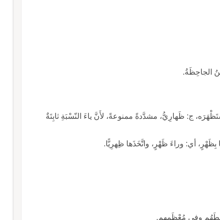
ينُ الجاحِظَةُ.
ِهْرِيُّ: المُعَدُّ للحاجَةِ، وقد ظَهَرَ به واسْتَظْهَرَه، ج: ظَهارِيُّ، مشدَّدةً ممنوعةً، لأَنَّ ياءَ النّسْبَةِ ثابِتَةٌ
وسَطَهُم وفي مُعْظَمِهِم.