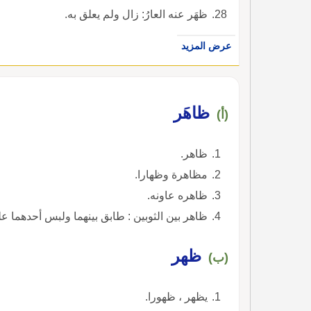
ظهَر عنه العارُ: زال ولم يعلق به.
عرض المزيد
ظاهَر
(أ)
ظاهر.
مظاهرة وظهارا.
ظاهره عاونه.
ظاهر بين الثوبين : طابق بينهما ولبس أحدهما عل
ظهر
(ب)
يظهر ، ظهورا.