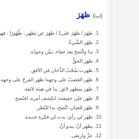
ظهَرَ
(ب)
ظهَرَ / ظهَرَ على1 / ظهَرَ عن يَظهَر ، ظُهُورًا ، فهو ظاهِر ، والمفعول مظهور (للمتعدِّي).
ظهَر الشَّيءُ.
بدا واتَّضح بعد خفاء، تبيَّن وجودُه.
ظهَر الحقُّ.
ظهرت سُحُبُ الدُّخان في الأفق.
ظهَر الغَضبُ على وجهه/ ظهَر الفرحُ على وجهه: ت
ظهَر بمظهر لائق: بدا في هيئة لائقة.
ظهَر على حقيقته: انكشف أمره، افتُضح.
ظهَر للعيان: اتَّضح، بدا للنّظر.
ظهَر لي رأي: بدت لي فكرة جديدة.
يظهَر أنَّ: يبدو أنَّ.
عزَّ وارتقى.