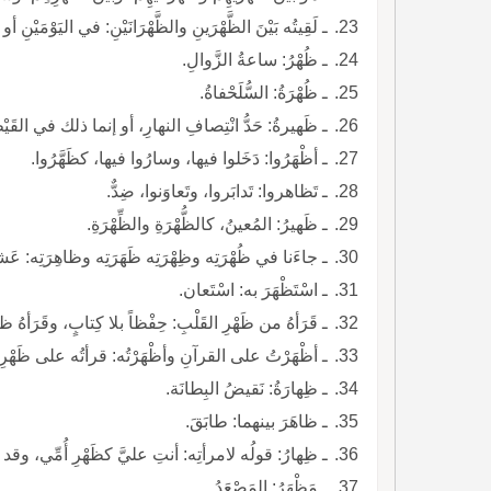
ـ لَقِيتُه بَيْنَ الظَّهْرَينِ والظَّهْرَانَيْنِ: في اليَوْمَيْنِ أو الثلاثةِ.
ـ ظُهْرُ: ساعةُ الزَّوالِ.
ـ ظُهْرَةُ: السُّلَحْفاةُ.
ـ ظَهيرةُ: حَدُّ انْتِصافِ النهارِ، أو إنما ذلك في القَيْظ
ـ أظْهَرُوا: دَخَلوا فيها، وسارُوا فيها، كظَهَّرُوا.
ـ تَظاهروا: تَدابَروا، وتَعاوَنوا، ضِدٌّ.
ـ ظَهيرُ: المُعينُ، كالظُّهْرَةِ والظِّهْرَةِ.
ـ جاءَنا في ظُهْرَتِه وظِهْرَتِه ظَهَرَتِه وظاهِرَتِه: عَ
ـ اسْتَظْهَرَ به: اسْتَعان.
ـ قَرَأهُ من ظَهْرِ القَلْبِ: حِفْظاً بلا كِتابٍ، وقَرَأهُ ظاهِراً، واسْتَظْهَرَه.
ـ أظْهَرْتُ على القرآنِ وأظْهَرْتُه: قرأتُه على ظَهْرِ لِساني.
ـ ظِهارَةُ: نَقيضُ البِطانَة.
ـ ظاهَرَ بينهما: طابَقَ.
ـ ظِهارُ: قولُه لامرأتِه: أنتِ عليَّ كظَهْرِ أُمِّي، وقد ظاهَرَ منها وتَظَهَّرَ وظَهَّرَ.
ـ مَظْهَرُ: المَصْعَدُ.