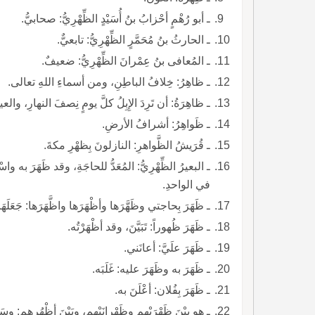
ـ أبو رُهْمٍ أحْزابُ بنُ أُسَيْدٍ الظِّهْرِيُّ: صحابيُّ.
ـ الحارثُ بنُ مُحَمَّرٍ الظِّهْرِيُّ: تابعيٌّ.
ـ المُعافى بنُ عِمْرانَ الظِّهْرِيُّ: ضعيفٌ.
ـ ظاهِرُ: خِلافُ الباطِنِ، ومن أسماءِ اللهِ تعالى.
ـ ظاهِرَةُ: أن تَرِدَ الإِبِلُ كلَّ يومٍ نِصفَ النهارِ، والع
ـ ظَواهِرُ: أشرافُ الأرضِ.
ـ قُرَيشُ الظَّواهرِ: النازلونَ بِظهْرِ مكةَ.
ـ البعيرُ الظّ
في الواحدِ.
ـ ظَهَرَ بِحاجتي وظَهَّرَها وأظْهَرَها واظَّهَرَها: جَعَلَهَا بِظَهْرٍ، أي: وراءَ ظَهْرٍ، واتَّخَذَها ظِهرِيًّا.
ـ ظَهَرَ ظُهوراً: تَبَيَّنَ، وقد أظْهَرْتُه.
ـ ظَهَرَ علَيَّ: أعانَني.
ـ ظَهَرَ به وظَهَرَ عليه: غَلَبَه.
ـ ظَهَرَ بِفُلان: أعْلَنَ به.
ـ هو بيْنَ ظَهْرَيْهِم وظَهْرانَيْهِم، وبَيْنَ أظْهُرِهِم: 