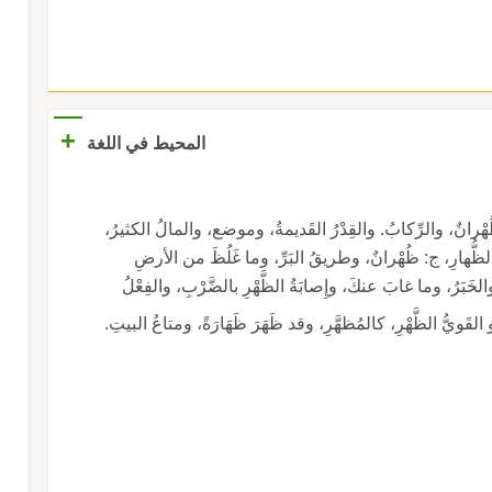
+
المحيط في اللغة
َطْنِ، مُذَكَّرٌ، ج: أظْهُرٌ وظُهُورٌ وظُهْرانٌ، والرِّكابُ. والقِدْرُ القَديمةُ، وموضع، والمالُ الكثيرُ،
ُّهارِ، ج: ظُهْرانٌ، وطريقُ البَرِّ، وما غَلُظَ من الأرضِ
وارْتَفَعَ، ولَفْظُ القُرْآنِ، والبَطْنُ تأويلُه، والحديثُ والخَبَرُ، وما غابَ عنكَ، وإِصابَةُ الظَّهْرِ بالضَّرْبِ، والفِعْلُ
كالمُظهَّرِ، وقد ظَهَرَ ظَهَارَةً، ومتاعُ البيتِ.