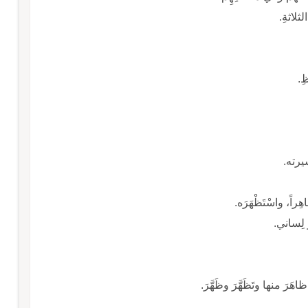
ِ.
شيرته.