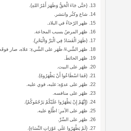
{حَتَّى جَاءَ الْحَقُّ وَظَهَرَ أَمْرُ اللهِ}.
شاع وكثُر وانتشر.
ظهر الرّخاءُ في البلاد.
ظهَر المرضُ بسبب المجاعة.
{ظَهَرَ الْفَسَادُ فِي الْبَرِّ وَالْبَحْرِ}.
ظهَر الشَّيءَ/ ظَهَر على الشَّيءِ: علاه، صار فوقَه
ظهَر الحائطَ.
ظهَر على البيت.
{فَمَا اسْطَاعُوا أَنْ يَظْهَرُوهُ}.
ظهَر على عدوّه: غلبه، قوي عليه.
ظهَر على منافسه.
{إِنَّهُمْ إِنْ يَظْهَرُوا عَلَيْكُمْ يَرْجُمُوكُمْ}.
ظهَر على الأمرِ: اطَّلَع عليه.
ظهَر على السِّرِّ.
{لَمْ يَظْهَرُوا عَلَى عَوْرَاتِ النِّسَاءِ}.