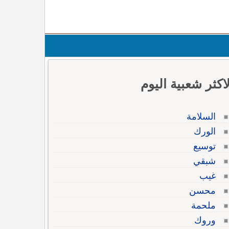
لاكثر شعبية اليوم
السلامة
الورك
توسيع
شبقي
غيب
محسن
ملحمة
وروك