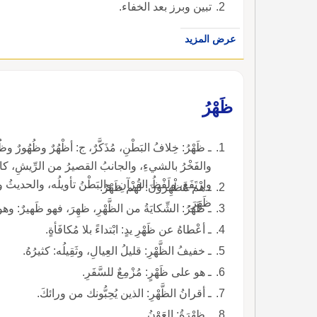
تبين وبرز بعد الخفاء.
عرض المزيد
ظَهْرُ
ـ ظَهْرُ: خِلافُ الب
والفَخْرُ بالشيءِ، والجانبُ القصيرُ من الرِّيشِ، كالظ
ـ هم مُظْهِرونَ: لهم ظَهْرٌ.
ظَهَرَ.
ـ ظَهَرُ: الشِّكايَةُ من الظَّهْرِ، ظهِرَ، فهو ظَهيرٌ: وهو القَويُّ الظَّهْرِ، 
ـ أعْطاهُ عن ظَهْرِ يدٍ: ابْتداءً بلا مُكافَأةٍ.
ـ خفيفُ الظَّهْرِ: قليلُ العِيالِ، وثَقِيلُه: كثيرُهُ.
ـ هو على ظَهْرٍ: مُزْمِعٌ للسَّفَرِ.
ـ أقرانُ الظَّهْرِ: الذين يُحِبُّونك من ورائكَ.
ـ ظِهْرَةُ: العَوْنُ.