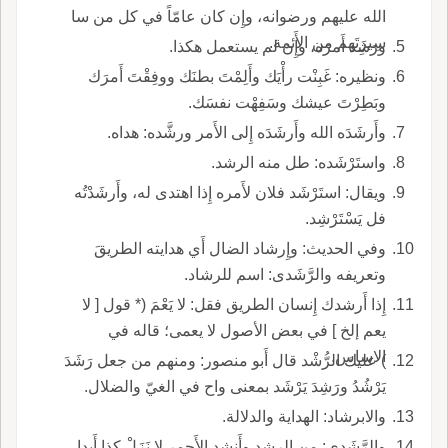
الله عليهم ورضوانه، وإِن كان عامّاً في كل من سا
سِيرَتَهم من الأَئمة.
ورَشِدَ أَمرَه، وإِن لم يستعمل هكذا.
ونظيره: غَبِنْت رأْيَك وأَلِمْتَ بطنَك ووفِقْتَ أَمرَك
وبَطِرْتَ عيشك وسَفِهْت نفسَك.
وأَرشَدَه الله وأَرشَدَه إِلى الأَمر ورشَّده: هداه.
واستَرْشَده: طل منه الرشد.
ويقال: استَرْشَد فلان لأَمره إِذا اهتدى له، وأَرشَدْتُه
فل يَسْتَرْشِد.
وفي الحديث: وإِرشاد الضال أَي هدايته الطريقَ
وتعريفه والرَّشَدى: اسم للرشاد.
إِذا أَرشدك إِنسان الطريق فقل: لا يَعْمَ (* قول [ لا
يعم إلخ ] في بعض الأصول لا يعمى؛ قاله في
الاساس.
) عليك الرُّشْد قال أَبو منصور: ومنهم من جعل رَشَدَ
يَرْشُدُ ورَشِدَ يَرْشَد بمعنى واح في الغيّ والضلال.
والابرشاد: الهداية والدلالة.
والرَّشَدى: من الرشد وأَنشد الأَحمر لا نَزَلْ كذا أَبدا