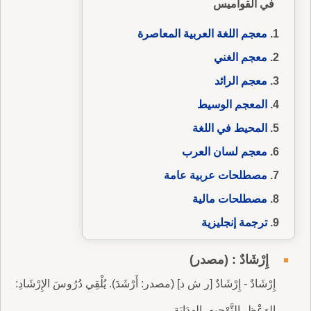
في القواميس
معجم اللغة العربية المعاصرة
معجم الغني
معجم الرائد
المعجم الوسيط
المحيط في اللغة
معجم لسان العرب
مصطلحات عربية عامة
مصطلحات مالية
ترجمة إنجليزية
إِرْشَادٌ : (مصدر)
إِرْشَادٌ - إِرْشَادٌ [ر ش د] (مصدر: أَرْشَدَ). يُلْقِي دُرُوسَ الإِرْشَادِ:
الوَعْظِ، التَّوْجِيهِ، الهِدَايَةِ.