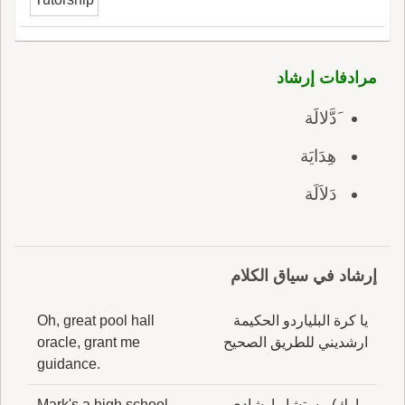
إِنما نكافئهُم على جَهْلهم كقوله تعالى: فمن اعتدى
عليكم فاعتدو عليه بمثل ما اعتدى عليكم؛ وهو باب
واسع كبير.
مرادفات إرشاد
َدَّلالَة
هِدَايَة
دَلاَلَة
إرشاد في سياق الكلام
يا كرة البلياردو الحكيمة
Oh, great pool hall
ارشديني للطريق الصحيح
oracle, grant me
guidance.
مارك) مستشار إرشادي
Mark's a high school