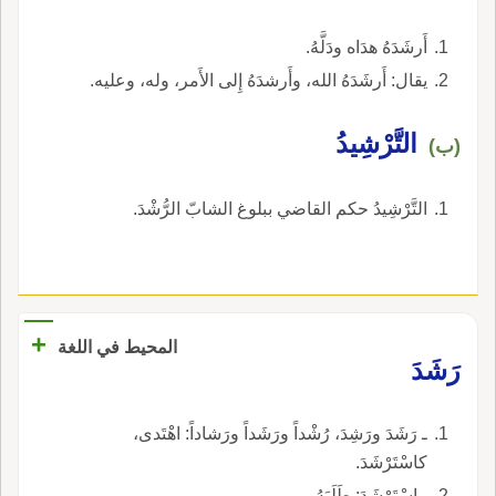
أَرشَدَهُ هدَاه ودَلَّهُ.
يقال: أَرشَدَهُ الله، وأَرشدَهُ إِلى الأَمر، وله، وعليه.
التَّرْشِيدُ
(ب)
التَّرْشِيدُ حكم القاضي ببلوغ الشابّ الرُّشْدَ.
+
المحيط في اللغة
رَشَدَ
ـ رَشَدَ ورَشِدَ، رُشْداً ورَشَداً ورَشاداً: اهْتَدى،
كاسْتَرْشَدَ.
ـ اسْتَرْشَدَ: طَلَبَهُ.