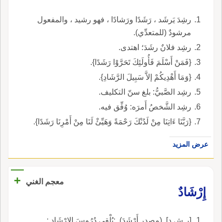
رشِدَ يَرشَد ، رَشَدًا ورَشادًا ، فهو رشيد ، والمفعول
مرشودٌ (للمتعدِّي).
رشِد فلانٌ رشَدَ؛ اهتدى.
{فَمَنْ أَسْلَمَ فَأُولَئِكَ تَحَرَّوْا رَشَدًا}.
{وَمَا أَهْدِيكُمْ إلاَّ سَبِيلَ الرَّشَادِ}.
رشِد الصَّبيُّ: بلغ سنّ التكليف.
رشِد الشَّخصُ أَمرَه: وُفِّق فيه.
{رَبَّنَا ءَاتِنَا مِنْ لَدُنْكَ رَحْمَةً وَهَيِّئْ لَنَا مِنْ أَمْرِنَا رَشَدًا}.
عرض المزيد
+
معجم الغني
إِرْشَادٌ
[ر ش د]. (مصدر أَرْشَدَ). :يُلْقِي دُرُوسَ الإِرْشَادِ :