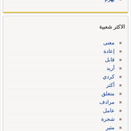
الاكثر شعبية
معنى
إعادة
قابل
أريد
كردي
أكثر
متعلق
مرادف
عامل
شجرة
مثير