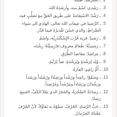
ـ رَشَدى: اسْمٌ منه. وأرشَدَهُ الله.
ـ رُشْدُ: الاسْتِقامَةُ على طَريق الحَقِّ مع تَصَلُّبٍ فيه.
ـ الرَّشيدُ في صِفاتِ الله تعالى: الهادِي إلى سَواء
الصِّراطِ، والذي حَسُنَ تَقْديرُهُ فيما قَدَّرَ.
ـ رَشيدٌ: قرية قُرْبَ الإِسْكَنْدَرِيَّة، واسْمٌ.
ـ رَشيدِيَّةُ: طَعامٌ معروف،فارِسِيَّتُهُ: رِشْتَه.
ـ مَراشِدُ: مَقاصِدُ الطُّرُقِ.
ـ وُلِد لِرَشْدَةٍ ولِرِشْدَةٍ: ضِدُّ لِزَنْيَةٍ.
ـ أُمُّ راشِدٍ: الفأرَةُ.
ـ وسَمَّوْا: راشِداً ورُشْداً ورَشِيْدًا ورُشَيْداً ورَشَداً
ورَشْدَانَ ورَشَاداً ومَرْشَداً ومُرْشِداً.
ـ رَشادَةُ: الصَّخْرَةُ، والحَجَرُ الذي يَمْلأ الكَفَّ، الجمع:
رَشادٌ.
ـ حَبُّ الرَّشادِ: الحُرْفُ، سَمَّوْهُ به تَفاؤُلاً، لأنَّ الحُرْفَ
مَعْناهُ: الحِرْمانُ.