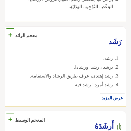
الوَعْظِ، التَّوْجِيهِ، الهِدَايَةِ.
+
معجم الرائد
رَشَد
رشد.
يرشد ، رشدا ورشادا.
رشد إهتدى، عرف طريق الرشاد والاستقامة.
رشد أمره : رشد فيه.
عرض المزيد
+
المعجم الوسيط
أَرشَدَهُ
(أ)