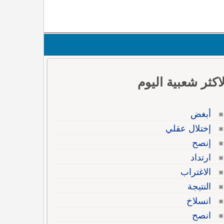
لاكثر شعبية اليوم
أبغض
إختلال عقلي
إنصح
ارتداد
الاغتراب
النتيجة
انسلاخ
انصح