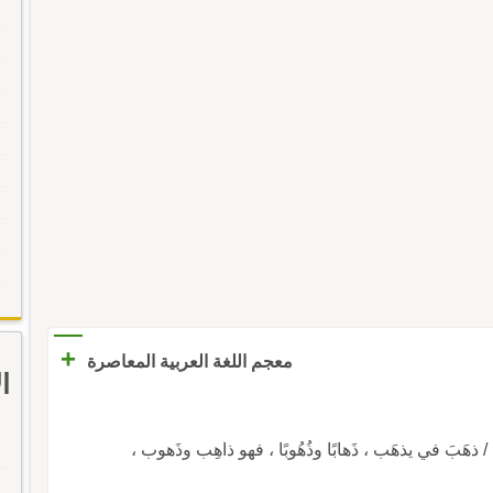
+
معجم اللغة العربية المعاصرة
ا
ذهَبَ / ذهَبَ إلى / ذهَبَ بـ / ذهَبَ على / ذهَبَ عن / ذهَبَ في يذهَب ، ذَهابًا وذُهُوبًا ، فهو ذاهِب وذَهوب ،