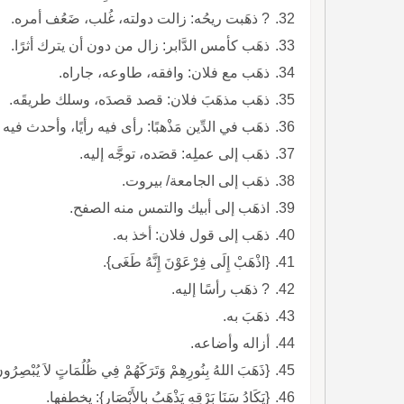
? ذهَبت ريحُه: زالت دولته، غُلب، ضَعُف أمره.
ذهَب كأمس الدَّابر: زال من دون أن يترك أثرًا.
ذهَب مع فلان: وافقه، طاوعه، جاراه.
ذهَب مذهَبَ فلان: قصد قصدَه، وسلك طريقَه.
ذهَب في الدِّين مَذْهبًا: رأى فيه رأيًا، وأحدث فيه بدعةً.
ذهَب إلى عملِه: قصَده، توجَّه إليه.
ذهَب إلى الجامعة/ بيروت.
اذهَب إلى أبيك والتمس منه الصفح.
ذهَب إلى قول فلان: أخذ به.
{اذْهَبْ إِلَى فِرْعَوْنَ إِنَّهُ طَغَى}.
? ذهَب رأسًا إليه.
ذهَبَ به.
أزاله وأضاعه.
{ذَهَبَ اللهُ بِنُورِهِمْ وَتَرَكَهُمْ فِي ظُلُمَاتٍ لاَ يُبْصِرُون
{يَكَادُ سَنَا بَرْقِهِ يَذْهَبُ بِالأَبْصَارِ}: يخطفها.