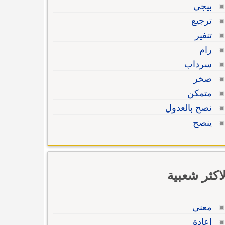
بيجي
ترجيع
تنفير
رام
سرداب
صخر
متمكن
نصح بالعدول
ينصح
لاكثر شعبية
معنى
إعادة