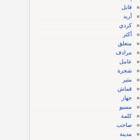
قابل
أريد
كردي
أكثر
متعلق
مرادف
عامل
شجرة
مثير
قماش
جهاز
مسيو
كلمة
صاحب
مدينة