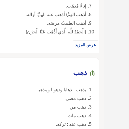
إناءٌ مُذهَب.
أذهب الهمَّ/ أذهب عنه الهمَّ: أزاله.
أذهب الطبيبُ مرضَه.
{الْحَمْدُ لِلَّهِ الَّذِي أَذْهَبَ عَنَّا الْحَزَنَ}.
عرض المزيد
ذهب
(أ)
يذهب ، ذهابا وذهوبا ومذهبا.
ذهب مضى.
ذهب مر.
ذهب مات.
ذهب عنه : تركه.