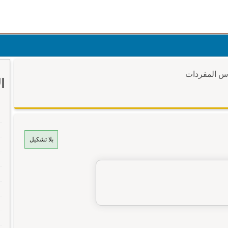
وس المفردات
ا
بلا تشكيل