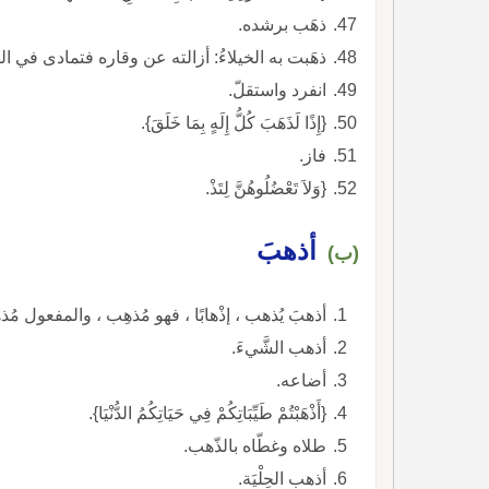
ذهَب برشده.
ذهَبت به الخيلاءُ: أزالته عن وقاره فتمادى في ال
انفرد واستقلّ.
{إِذًا لَذَهَبَ كُلُّ إِلَهٍ بِمَا خَلَقَ}.
فاز.
{وَلاَ تَعْضُلُوهُنَّ لِتَذْ.
أذهبَ
(ب)
أذهبَ يُذهب ، إذْهابًا ، فهو مُذهِب ، والمفعول مُذ
أذهب الشَّيءَ.
أضاعه.
{أَذْهَبْتُمْ طَيِّبَاتِكُمْ فِي حَيَاتِكُمُ الدُّنْيَا}.
طلاه وغطّاه بالذّهب.
أذهب الحِلْيَة.