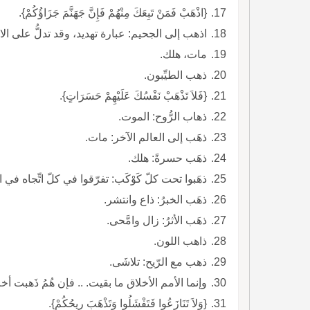
{اذْهَبْ فَمَنْ تَبِعَكَ مِنْهُمْ فَإِنَّ جَهَنَّمَ جَزَاؤُكُمْ}.
اذهب إلى الجحيم: عبارة تهديد، وقد تدلُّ على الاستياء الشديد.
مات، هلك.
ذهب الطيِّبون.
{فَلاَ تَذْهَبْ نَفْسُكَ عَلَيْهِمْ حَسَرَاتٍ}.
ذهاب الرُّوح: الموت.
ذهَب إلى العالم الآخر: مات.
ذهَب حسرةً: هلك.
ذهَبوا تحت كلّ كَوْكَب: تفرّقوا في كلّ اتِّجاه في 
ذهَب الخبرُ: ذاع وانتشر.
ذهَب الأثرُ: زال وامَّحى.
ذاهب اللون.
ذهب مع الرّيح: تلاشَى.
وإنما الأمم الأخلاق ما بقيت. .. فإن هُمُ ذَهبت أخ
{وَلاَ تَنَازَعُوا فَتَفْشَلُوا وَتَذْهَبَ رِيحُكُمْ}.