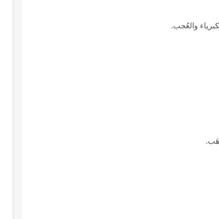
كبرياء والعُجب.
هَب.