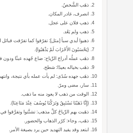
ذهَب الشَّخصُ.
انصرف، غادر المكان.
ذهب فلان على عجل.
ذهب ولم يَعُد.
ذهبوا أيدي سبأ [مثل]: تفرّقوا كما تفرّقت قبائل
{يَحْسَبُونَ الأَحْزَابَ لَمْ يَذْهَبُوا}.
ذهَب عملُه أدراجَ الرِّياح: ضاع جُهده عبثًا ودون فائدة وبلا نتيجة.
ذهَب بخياله بعيدًا: شطح.
ذهَب جهده سُدًى: لم يأت عمله بأي نتيجة، وانتهى بدون جدوى.
سار، مضى ومرّ.
الوقت من ذهب لا يعود منه ما ذهب.
{إِنَّا ذَهَبْنَا نَسْتَبِقُ وَتَرَكْنَا يُوسُفَ عِنْدَ مَتَاعِنَا}.
ذهَبت بهم الرِّياحُ كلَّ مذهب: تشتَّتوا وتفرَّقوا في ك
ذهَب، وجاء: كرّر الذهاب والحضور.
ابتعد وقد يفيد التهديد حين يرد بصيغة الأمر.