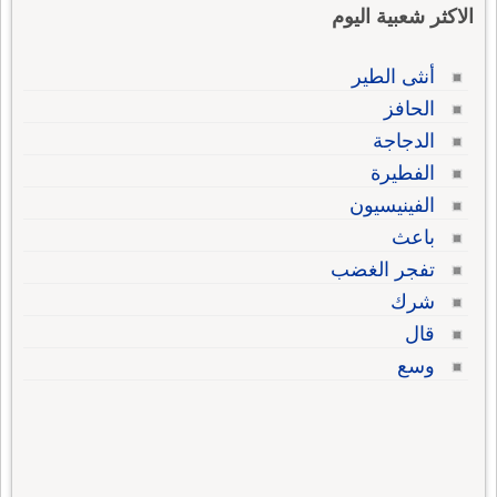
الاكثر شعبية اليوم
أنثى الطير
الحافز
الدجاجة
الفطيرة
الفينيسيون
باعث
تفجر الغضب
شرك
قال
وسع