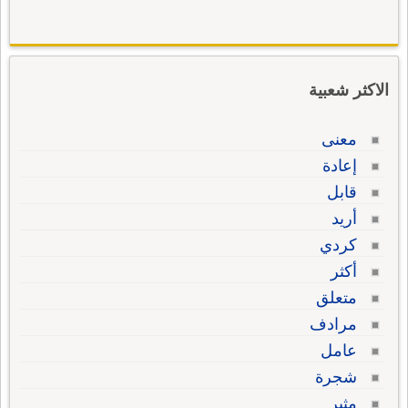
الاكثر شعبية
معنى
إعادة
قابل
أريد
كردي
أكثر
متعلق
مرادف
عامل
شجرة
مثير