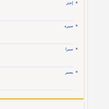
إجتز
سيره
سيرا
يسير