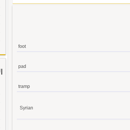
foot
pad
ا
tramp
Syrian