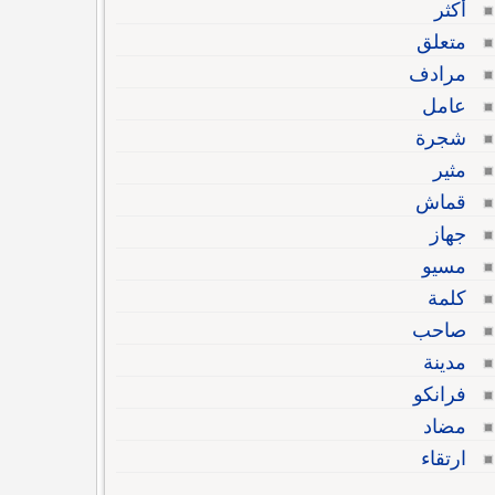
أكثر
متعلق
مرادف
عامل
شجرة
مثير
قماش
جهاز
مسيو
كلمة
صاحب
مدينة
فرانكو
مضاد
ارتقاء