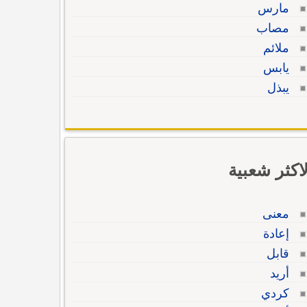
مارس
مصاب
ملائم
يابس
يبذل
لاكثر شعبية
معنى
إعادة
قابل
أريد
كردي