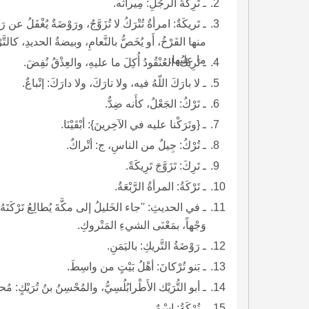
ـ تَرِكَةُ الرجُلِ: مِيراثُه.
ـ تَريكَةٌ: امرأةٌ تُتْرَكُ لا تُزَوَّجُ، ورَوْضَةٌ يُغْفَلُ عن ر
منها الفَرْخُ، أَو يُخَصُّ بالنَّعامِ، وبيضةُ الحديدِ، كالتَّ
ما عليها.
ـ تَرِيكُ: العُنْقُودُ أُكِلَ ما عليهِ، والعِذْقُ نُفِضَ.
ـ لا بارَكَ اللّهُ فيه، ولا تارَكَ، ولا دارَكَ: إتْباعٌ.
ـ تَرْكُ: الجَعْلُ، كأَنه ضِدٌّ.
ـ {وتَرَكْنا عليه في الآخِرينَ}: أبْقَيْنَا.
ـ تُرْكُ: جِيلٌ من الناسِ، ج: أتْراكٌ.
ـ تَرِكَ: تَزَوَّجَ تَرِيكَةً.
ـ تَرْكَةُ: المرأةُ الرَّبْعَةُ.
ـ في الحديثِ: ''جاء الخَليلُ إلى مكَّةَ يُطالِعُ تَرْكَتَه
وَجْهاً، بمَعْنَى الشيءِ المَتْروكِ.
ـ رَوْضَةُ التَّريكِ: باليَمَنِ.
ـ بَنو تُرْكانَ: أهْلُ بَيْتٍ من واسِطَ.
ـ أبو التُّرَيْك الأَطْرابُلُسِيُّ، والمُحْسِنُ بنُ تُرَيْكٍ: مُحد
ـ تُرْكَةُ: اسْمٌ.