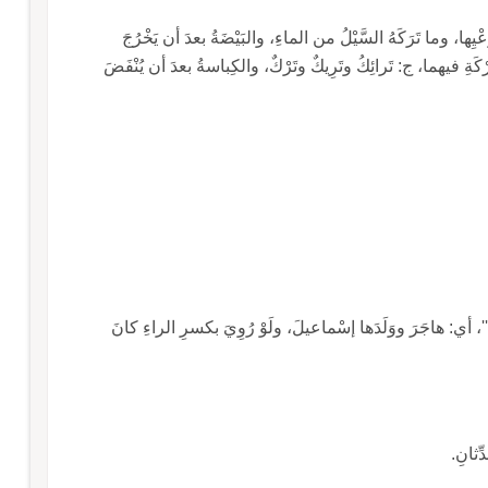
َعْيِها، وما تَرَكَهُ السَّيْلُ من الماءِ، والبَيْضَةُ بعدَ أن يَخْرُجَ
رْكَةِ فيهما، ج: تَرائِكُ وتَرِيكٌ وتَرْكٌ، والكِباسةُ بعدَ أن يُنْفَضَ
ُ''، أي: هاجَرَ ووَلَدَها إسْماعيلَ، ولَوْ رُوِيَ بكسرِ الراءِ كانَ
ِّثانِ.