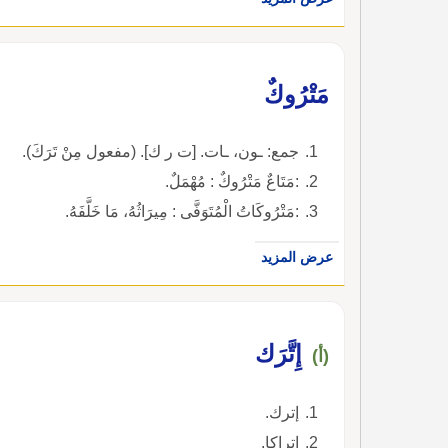
مَتْرُوكٌ
جمع: ـون، ـات. [ت ر ك]. (مفعول مِنْ تَرَكَ).
:مَتَاعٌ مَتْرُوكٌ : مُهْمَلٌ.
:مَتْرُوكَاتُ الْمُتَوَفَّى : مِيرَاثُهُ، مَا خَلَّفَهُ.
عرض المزيد
إِتَّرَك
(أ)
إترك.
اتراكا.