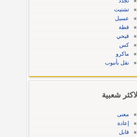
تجدد
تشتيت
عسيل
قطة
قيحي
كس
ماكرو
نقل بأنبوب
لاكثر شعبية
معنى
إعادة
قابل