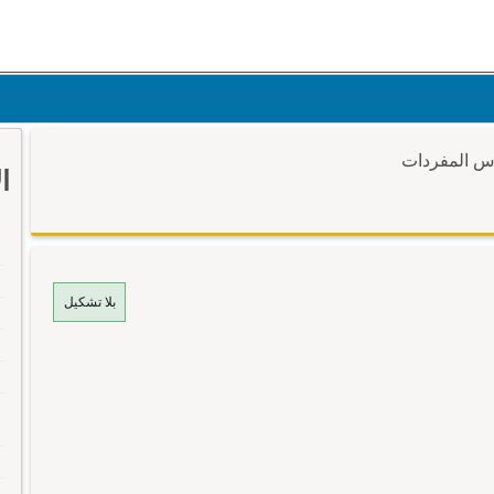
وس المفردات
ا
بلا تشكيل