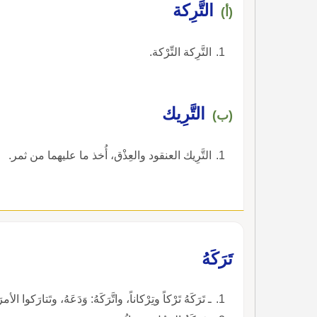
التَّرِكة
(أ)
التَّرِكة التِّرْكة.
التَّرِيك
(ب)
التَّرِيك العنقود والعِذْق، أُخذ ما عليهما من ثمر.
تَرَكَهُ
ـ تَرَكَهُ تَرْكاً وتِرْكاناً، واتَّرَكَهُ: وَدَعَهُ، وتَتارَكوا الأ