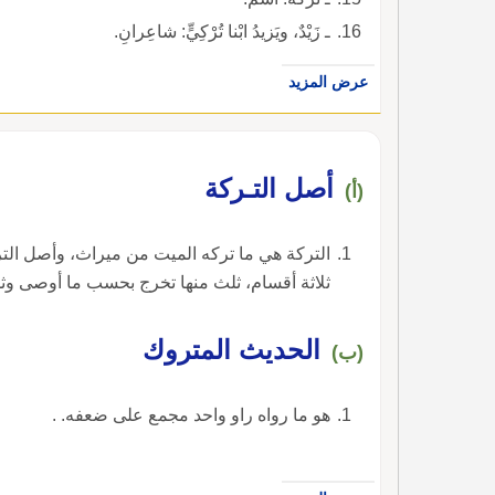
ـ زَيْدٌ، ويَزيدُ ابْنا تُرْكِيٍّ: شاعِرانِ.
عرض المزيد
أصل التـركة
(أ)
التركة هي ما تركه الميت من ميراث، وأصل الترك
ثلاثة أقسام، ثلث منها تخرج بحسب ما أوصى وث
‏الحديث المتروك‏
(ب)
‏هو ما رواه راو واحد مجمع على ضعفه. ‏.