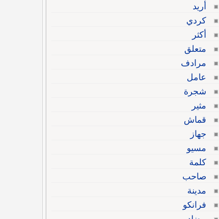
أريد
كردي
أكثر
متعلق
مرادف
عامل
شجرة
مثير
قماش
جهاز
مسيو
كلمة
صاحب
مدينة
فرانكو