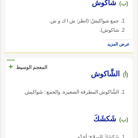
شاكوش
(ب)
جمع شواكيشُ: (انظر: ش ا ك و ش.
شاكوش).
عرض المزيد
+
المعجم الوسيط
الشَّاكوش
(أ)
الشَّاكوش المطرقة الصغيرة. والجمع : شَواكيش.
شَكشَكَ
(ب)
شَكشَكَ السلاحَ: أحَدَّه.