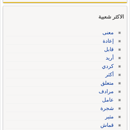
الاكثر شعبية
معنى
إعادة
قابل
أريد
كردي
أكثر
متعلق
مرادف
عامل
شجرة
مثير
قماش