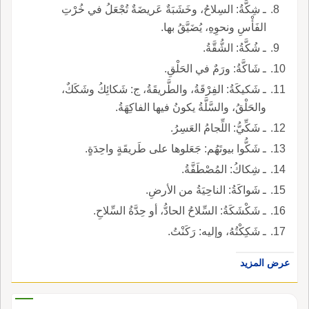
ـ شِكَّةُ: السِلاحُ، وخَشَبَةٌ عَريضَةٌ تُجْعَلُ في خُرْتِ
الفَأْسِ ونحوِهِ، يُضَيَّقُ بها.
ـ شُكَّةُ: الشُّقَّةُ.
ـ شَاكَّةُ: ورَمٌ في الحَلْقِ.
ـ شَكيكَةُ: الفِرْقَةُ، والطَّريقَةُ، ج: شَكائِكُ وشَكَكٌ،
والحَلْقُ، والسَّلَّةُ يكونُ فيها الفاكِهَةُ.
ـ شَكِّيُّ: اللِّجامُ العَسِرُ.
ـ شَكُّوا بيوتَهُم: جَعَلوها على طَريقَةٍ واحِدَةٍ.
ـ شِكاكُ: المُصْطَفَّةُ.
ـ شَواكَةُ: الناحِيَةُ من الأرضِ.
ـ شَكْشَكَةُ: السِّلاحُ الحادُّ، أو حِدَّةُ السِّلاحِ.
ـ شَكِكْتُهُ، وإليه: رَكَنْتُ.
عرض المزيد