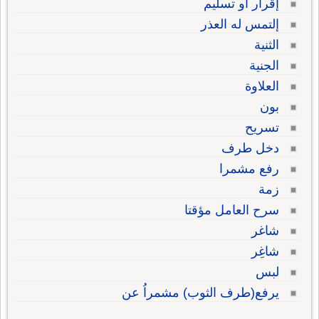
إقرار أو تسليم
إلتمس له العذر
الثنية
الجنية
العلاوة
بون
تسريح
دخل طرف
رفع مشمرا
زمة
سرح العامل مؤقتا
شاغر
شاغِر
لبس
يرفع(طرف الثوب) مشمراُ عن