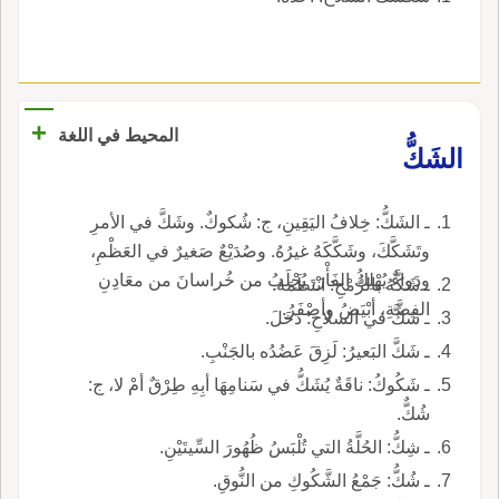
+
المحيط في اللغة
الشَكُّ
ـ الشَكُّ: خِلافُ اليَقِينِ، ج: شُكوكٌ. وشَكَّ في الأمرِ
وتَشَكَّكَ، وشَكَّكَهُ غيرُهُ. وصُدَيْعٌ صَغيرٌ في العَظْمِ،
ودَواءٌ يُهْلِكُ الفَأْرَ، يُجْلَبُ من خُراسانَ من معَادِنِ
ـ شَكَّهُ بالرُّمْحِ: انْتَظَمَهُ.
الفِضَّةِ، أبْيَضُ وأصْفَرُ.
ـ شَكَّ في السلاحِ: دَخَلَ.
ـ شَكَّ البَعيرُ: لَزِقَ عَضُدُه بالجَنْبِ.
ـ شَكُوكُ: ناقَةٌ يُشَكُّ في سَنامِهَا أبِهِ طِرْقٌ أمْ لا، ج:
شُكٌّ.
ـ شِكُّ: الحُلَّةُ التي تُلْبَسُ ظُهُورَ السِّيتَيْنِ.
ـ شُكُّ: جَمْعُ الشَّكُوكِ من النُّوقِ.