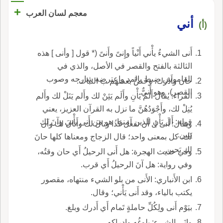
+
معجم لسان العرب
أني
(أ)
أَنى الشيءُ يأْني أَنْياً وإِنىً وأَنىً (* قول [ وأنى ] هذه
الثالثة بالفتح والقصر في الأصل، والذي في
القاموس ضبط بالمد واعترضه شارحه وصوب
حان وأَدْرك، وخَصَّ بعضهم ب النبات.
القصر)، وهو أَنيٌّ.
الفراء: يقال أَلمْ يَأْنِ وأَلَم يَئِنْ لك وأَلم يَنَلْ لك وأَلم
يُنِلْ لك، وأَجْوَدُهُنَّ ما نزل به القرآن العزيز، يعني
قوله: أَل يَأْنِ للذين آمنوا؛ هو من أَنى يأْني وآنَ لك
ويقال: أَنى ل أَن تفعل كذا ونالَ لك وأَنالَ لك وآن
يَئين.
لك، كل بمعنى واحد؛ قال الزجاج ومعناها كلها حانَ
لك يَحين.
وفي حديث الهجرة: هل أَنى الرحيلُ أَي حان وقتُه،
وفي رواية: هل آنَ الرحيلُ أَي قرب.
ابن الأَنباري: الأَنى من بلو الشيء منتهاه، مقصور
يكتب بالياء، وقد أَنى يَأْني؛ وقال.
بيَوْم أَنى ولِكُلِّ حاملةٍ تَمام أَي أَدرك وبلغ.
وإِنَى الشيء: بلوغُه وإِدراكه.