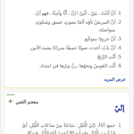
أنَّ أنَنْتُ ، يَئِنّ ، ائْنِنْ / إنَّ ، أنًّا وأنينًا ، فهو آنّ.
أنَّ المريضُ تأوّه ألمًا بصوتٍ عميق وشكوى
متواصلة.
أنَّ جريح/ متوجِّع.
أنَّ بابٌ: أحدث صوتًا عميقًا متردّدًا يشبه الأنين.
أنَّتِ الرِّيحُ.
أنَّت القوسُ ونحوُها: رنَّ وترُها في امتداد.
عرض المزيد
+
معجم الغني
إنْيٌ
جمع: آنَاءٌ. :إنْيُ الَّليْلِ : سَاعَةٌ مِنْ سَاعَاتِ اللَّيْلِ، أيْ
جُزْءٌ مِنَ الَّليْلِ.طه آية 130وَمِنْ آنَاءِ اللَّيْلِ فَسَبِّحْ