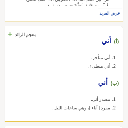
وَأطْرَافَ النَّهَارِ لَعَلَّكَ تَرْضَى (قرآن).
عرض المزيد
+
معجم الرائد
أني
(أ)
أني متأخر.
أني مبطىء.
أني
(ب)
مصدر أني.
مفرد [ آناء ]، وهي ساعات الليل.