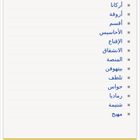
أركانا
أروقة
أقسم
الأحاسيس
الإقناع
الانشقاق
المنصة
بيتهوفن
تلطف
حواس
رماديا
شتيمة
مهيج