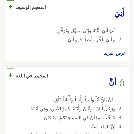
+
المعجم الوسيط
أَنِيَ
أَنِيَ أَنِيَ َ أَنْيًا، وإِنًى: تمهَّل وتَرَفَّق.
و أَنِيَ تأخَّر وأَبطأَ، فهو أَنِيّ.
عرض المزيد
+
المحيط في اللغة
أنَّ
(أ)
ـ أنَّ يَئِنُّ أنَّاً وأنيناً وأُناناً وتَأْناناً: تَأَوَّهَ.
ورَجُلٌ أُنانٌ، وأَنَّانٌ وأُنَنَةٌ: كثيرُ الأنين، وهي أنَّانَةٌ.
لا أفْعَلُه ما أنَّ في السماءِ نَجْمٌ: ما كانَ.
أنَّ الماءَ: صَبَّه.