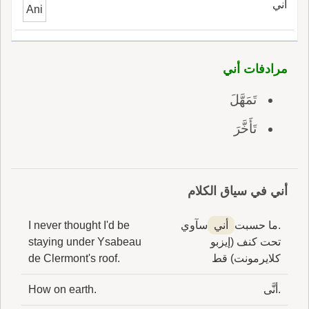
أني
Ani
مرادفات أني
تَمَهَّلَ
تَأَخَّرَ
أني في سياق الكلام
.ما حسبت
أني
سآوي
I never thought I'd be
تحت كنف (إيزبو
staying under Ysabeau
كلايرمونت) قط
de Clermont's roof.
.أنَّى
How on earth.