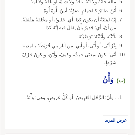
مالَه حانَّةٌ ولا آنَّةٌ: ناقةٌ ولا شاةٌ، أو ناقةٌ ولا أمَةٌ.
أُنَنٌ: طائرٌ كالحَمامِ، صَوْتُهُ أنينٌ، أُوهْ أُوهْ.
إنَّهُ لَمَئِنَّةٌ أن يكونَ كذا، أي: خَليقٌ، أو مَخْلَقَةٌ مَفْعَلَةٌ،
من أنَّ، أي: جَديرٌ بأَنْ يقالَ فيه إنَّهُ كذا.
تأنَّنْتُه وأَنَّنْتُهُ: تَرَضَّيْتُهُ.
بِئْرُ أنَّى، أو أُنَى، أو أنِي: من آبارِ بني قُرَيْظَةَ بالمدينة.
أنَّى: تكونُ بمعنَى حيثُ، وكيفَ، وأيْنَ، وتكونُ حَرْفَ
شَرْطٍ.
وَأْنُ
(ب)
ـ وَأْنُ: الرَّجُل العَرِيضُ، أو كُلُّ عَريضٍ، وهي: وَأْنَةٌ.
عرض المزيد