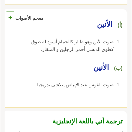
وهو الأَحمق ويقال للرجل الأَحمق: وأْنٌ مِلْدَمٌ خُجَأَةٌ
أَلجليبيبٍ الأَمَةُ؟ تريد الجارية كناية عن بنتها، ورواه
ضَوْكَعَةٌ.
بعضهم أُمَيَّة أَو آمِنَةُ على أَنه اسم البنت.
+
معجم الأصوات
الأنين
(أ)
صوت الأنن وهو طائر كالحمام أسود له طوق
كطوق الدبسي أحمر الرجلين و المنقار.
الأنين
(ب)
صوت القوس عند الإنباض يتلاشى تدريجيا.
ترجمة أني باللغة الإنجليزية