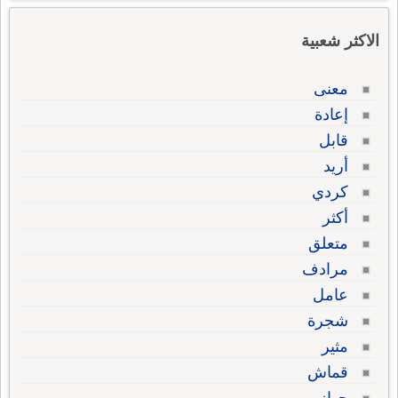
الاكثر شعبية
معنى
إعادة
قابل
أريد
كردي
أكثر
متعلق
مرادف
عامل
شجرة
مثير
قماش