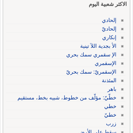
الاكثر شعبية اليوم
إلحادي
إلحاديّ
إنكاري
الأ بجدية اللآ تينية
الإ سقمري سمك بحري
الإسقمري
الإسقمريّ: سمك بحريّ
المئذنة
باهر
خطّيّ: مؤلّف من خطوط، شبيه بخط، مستقيم
خطي
خطيّ
زرب
سقط على الأرض