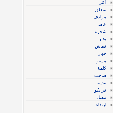
أكثر
متعلق
مرادف
عامل
شجرة
مثير
قماش
جهاز
مسيو
كلمة
صاحب
مدينة
فرانكو
مضاد
ارتقاء