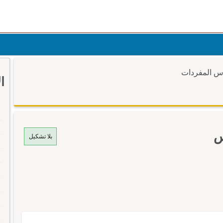
وس المفردات
ا
س
بلا تشكيل