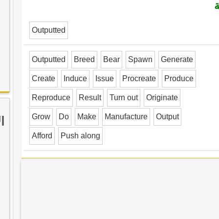
ة
Outputted
Outputted
Breed
Bear
Spawn
Generate
Create
Induce
Issue
Procreate
Produce
Reproduce
Result
Turn out
Originate
Grow
Do
Make
Manufacture
Output
ا
Afford
Push along