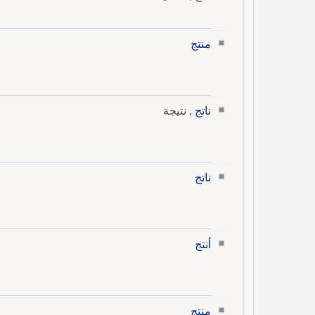
منتج
ناتج
, نتيجة
ناتج
أنتج
منتج