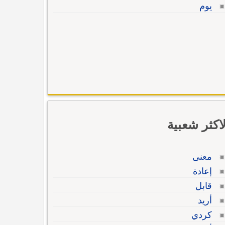
يوم
لاكثر شعبية
معنى
إعادة
قابل
أريد
كردي