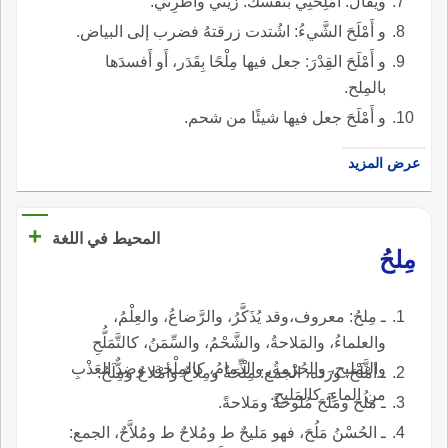
ويقال: أَمْلِحْنِي بنفسك: زيِّنِّي وأطْرِني.
و أَمْلَحَ الشَّيءُ: اشُتدت زرقتهُ فضرب إلى البياض.
و أَمْلَحَ القِدْرَ: جعل فيها مِلْحًا بِقَدَر، أَو أَفسدَها
بالمِلح.
و أَمْلَحَ جعل فيها شيئًا من شحم.
عرض المزيد
+
المحيط في اللغة
مِلحُ
ـ مِلحُ: معروف،وقد يُذَكَّرُ، والرَّضاعُ، والعِلْمُ،
والعلماءُ، والمَلاحةُ، والشَّحْمُ، والسِّمَنُ، كالتَّمَلُّحِ
والتَّمْليح، والحُرْمةُ، والذِّمامُ، كالمِلْحةِ، وضِدٌّ العَذْبِ
ـ أمْلَحَ: ورَدَه، الجمع: مِلْحَةٌ ومِلاحٌ وأمْلاحٌ ومِلَحٌ.
من الماءِ، كالمَليحِ.
ـ مَلُحَ ومَلَحَ مُلوحةً ومَلاحةً.
ـ الحُسْنُ مَلُحَ، فهو مَليحٌ ط ومُلاحٌ ط ومُلاَّحٌ، الجمع: