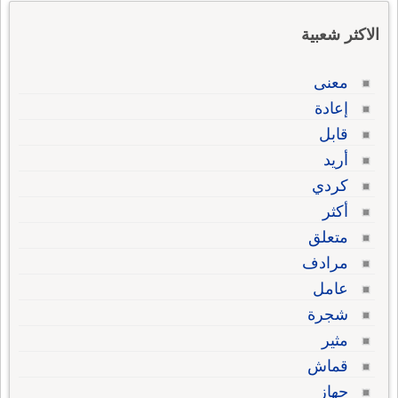
الاكثر شعبية
معنى
إعادة
قابل
أريد
كردي
أكثر
متعلق
مرادف
عامل
شجرة
مثير
قماش
جهاز