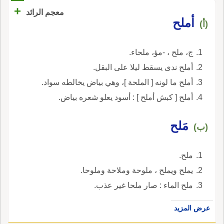
+
معجم الرائد
أملح
(أ)
ج، ملح ، -مؤ، ملحاء.
أملح ندى يسقط ليلا على البقل.
أملح ما لونه [ الملحة ]، وهي بياض يخالطه سواد.
أملح [ كبش أملح ] : أسود يعلو شعره بياض.
مَلح
(ب)
ملح.
يملح ويملح ، ملوحة وملاحة وملوحا.
ملح الماء : صار ملحا غير عذب.
عرض المزيد