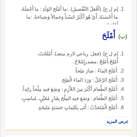
[م ل ح]. (أَفْعَلُ التَّفْضيلِ). :ما أَمْلَحَ الوَلَدَ : ما أَجْمَلَهُ،
ما أَحْسَنَهُ، أَيْ هُوَ أَكْثَرُ حُسْناً وَجَمالاً وَصَباحَةً. :ما
أَمْلَحَهُ.
أَمْلَحَ
(ب)
[م ل ح]. (فعل: رباعي لازم متعد). أَمْلَحْتُ،
أُمْلِحُ،أَمْلِحْ ،مصدرإِمْلاحٌ.
:أَمْلَحَ الماءُ : صارَ مَلِحاً.
:أَمْلَحَ الرَّجُلُ : وَرَدَ الماءَ الْمَلِحَ.
:أَمْلَحَ الطَّعامَ أَكْثَرَ مِنَ اللاَّزِمِ : وَضَعَ فيهِ مِلْحاً زائِداً.
:أَمْلَحَ الطَّعامَ : وَضَعَ فيهِ المِلْحَ بِقَدْرٍ مُعَيَّنٍ، مُناسِبٍ.
:أَمْلَحَ الْمُتَحَدِّثُ : أَتَى بِكَلِماتٍ حَسَنَةٍ مَليحَةٍ.
عرض المزيد