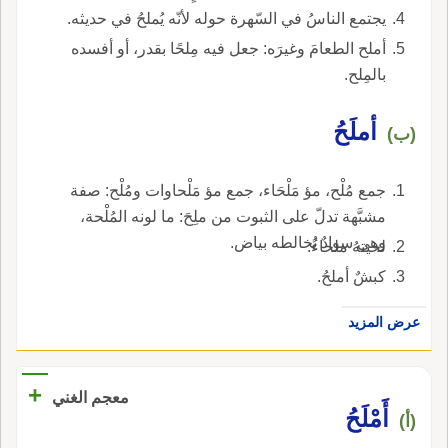
يجتمع الناسُ في السّهرة حوله لأنّه يُملحُ في حديثه.
أملح الطعامَ وغيرَه: جعل فيه مِلحًا بقدر، أو أفسده
بالمِلح.
أملَحُ
(ب)
جمع مُلْح، مؤ مَلْحَاء، جمع مؤ مَلْحاوات ومُلْح: صفة
مشبَّهة تدلّ على الثبوت من ملِحَ: ما لونه المُلْحة،
وهي سوادٌ يُخالطه بياض.
لحيتهُ ملحاءُ.
كبشٌ أملحُ.
عرض المزيد
+
معجم الغني
أَمْلَحُ
(أ)