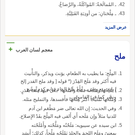
ـ المُمالَحَةُ: المُواكَلَةُ، والرَّضاعُ.
ـ مِلْحَتانِ: من أودِيَةِ القَبَلِيَّةِ.
عرض المزيد
+
معجم لسان العرب
ملح
المِلْح: ما يطيب به الطعام، يؤنث ويذكر، والتأْنيث
فيه أَكثر وقد مَلَحَ القِدْرَ (* قوله [ وقد ملح القدر إلخ
] بابه منع وضرب وأَم ملح الماء فبابه كرم ومنع
) يَمْلِحُها ويَمْلَحُه مَلْحاً وأَملَحَها: جعل فيها مِلْحاً بقَدَرٍ.
ونصر كما في القاموس.
ومَلَّحها تَمْليحاً أَكثر مِلْحها فأَفسدها، والتمليح مثله.
وفي الحديث: إِن الله تعالى ضر مَطْعَم ابن آدم
للدنيا مثلاً وإِن مَلَحه أَي أَلقى فيه المِلْح بقَدْ الإِصلاح.
ابن سيده عن سيبويه: مَلَحْتُه ومَلَّحْته وأَمْلَحْته
بمعنىً ومَلَح اللحمَ والجلدَ يَمْلَحُه مَلْحاً، كذلك؛ أَنشد