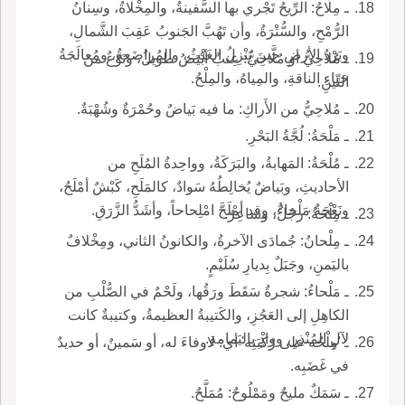
ـ مِلَاحُ: الرِّيحُ تَجْري بها السَّفينةُ، والمِخْلاةُ، وسِنانُ
الرُّمْحِ، والسُّتْرَةُ، وأن تَهُبَّ الجَنوبُ عَقِبَ الشَّمالِ،
وبَرْدُ الأرضِ حِينَ يَنْزِلُ الغَيْثُ، والمُراضَعةُ، ومُعالَجَةُ
ـ مُلاحِيُّ أو مُلَّاحِيُّ: عِنبٌ أبْيَضُ طويلٌ، ونَوْعٌ من
حَياءِ الناقةِ، والمِياهُ، والمِلْحُ.
التِّينِ.
ـ مُلاحِيُّ من الأَراكِ: ما فيه بَياضٌ وحُمْرَةٌ وشُهْبَةٌ.
ـ مَلْحَةُ: لُجَّةُ البَحْرِ.
ـ مُلْحَةُ: المَهابةُ، والبَرَكَةُ، وواحِدةُ المُلَحِ من
الأحاديثِ، وبَياضٌ يُخالِطُهُ سَوادٌ، كالمَلَحِ، كَبْشٌ أمْلَحُ،
ونَعْجَةٌ مَلْحاءُ، وقد أمْلَحَّ امْلِحاحاً، وأشَدُّ الزَّرَقِ.
ـ مِلْحَةُ: رجُلٌ، وشاعِرٌ.
ـ مِلْحانُ: جُمادَى الآخرةُ، والكانونُ الثاني، ومِخْلافٌ
باليَمنِ، وجَبَلٌ بِديارِ سُلَيْمٍ.
ـ مَلْحاءُ: شجرةٌ سَقَطَ ورَقُها، ولَحْمٌ في الصُّلْبِ من
الكاهِلِ إلى العَجُزِ، والكَتيبةُ العظيمةُ، وكتيبةٌ كانت
لآلِ المُنْذِرِ، ووادٍ باليَمامةِ.
ـ 'مِلْحُه على رُكْبَتِه' أي: لاوفاءَ له، أو سَمينٌ، أو حديدٌ
في غَضَبِه.
ـ سَمَكٌ مليحٌ ومَمْلُوحٌ: مُمَلَّحٌ.