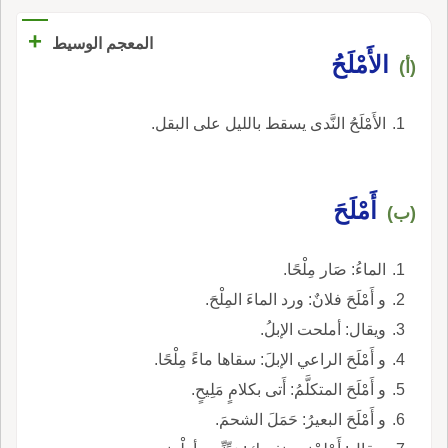
+
المعجم الوسيط
الأَمْلَحُ
(أ)
الأَمْلَحُ النَّدى يسقط بالليل على البقل.
أَمْلَحَ
(ب)
الماءُ: صَار مِلْحًا.
و أَمْلَحَ فلانٌ: ورد الماءَ المِلْحَ.
ويقال: أملحت الإبلُ.
و أَمْلَحَ الراعي الإبلَ: سقاها ماءً مِلْحًا.
و أَمْلَحَ المتكلَّمُ: أَتى بكلامٍ مَلِيحٍ.
و أَمْلَحَ البعيرُ: حَمَلَ الشحمَ.