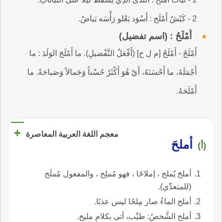
2 - كَبْشٌ أَمْلَح : أَسْوَد يَعْلو رَأْسَه بَياضٌ.
أَمْلَحُ : (اسم تفضيل)
أَمْلَحُ - أَمْلَحُ [م ل ح] (أَفْعَلُ التَّفْضيلِ). ما أَمْلَحَ الوَلَدَ : ما
أَجْمَلَهُ، ما أَحْسَنَهُ، أَيْ هُوَ أَكْثَرُ حُسْناً وَجَمالاً وَصَباحَةً. ما
أَمْلَحَهُ.
+
معجم اللغة العربية المعاصرة
أملحَ
(أ)
أملحَ يُملح ، إملاحًا ، فهو مُملِح ، والمفعول مُملَح
(للمتعدِّي).
أملح الماءُ صار مِلحًا ليس عذبًا.
أملح الشَّخصُ: طيِّب، أتى بكلامٍ مليح.