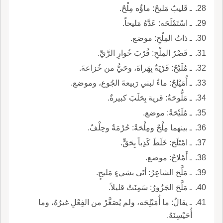
ـ قَليبٌ مَليحٌ: ماؤُه مِلْحٌ.
ـ اسْتَمْلَحَه: عَدَّهُ مَليحاً.
ـ ذاتُ المِلْحِ: موضع.
ـ قَصْرُ المِلْحِ: قُرْبَ خُوارِ الرَّيِّ.
ـ مُلَيْحٌ: قَرْيَةٌ بِهَراةَ، وحَيُّ من خُزاعةَ.
ـ أُمَيْلحُ: ماءٌ لبني رَبيعةَ الجُوع، وموضع.
ـ مَلُّوحَةُ: قرية بِحَلَبَ كبيرةٌ.
ـ مُلَيْحَةُ: موضع.
ـ بينهما مِلْحٌ ومِلْحَةٌ: حُرْمَةٌ وحِلْفٌ.
ـ امْتَلَحَ: خَلَطَ كَذِباً بِحَقٍّ.
ـ أَمْلاحُ: موضع.
ـ مَلَّحَ الشاعِرُ: أتَى بشيءٍ مَليحٍ.
ـ مَلَّحَ الجَزُورُ: سَمِنَتْ قليلاً.
ـ يقالُ: ما أُمَيْلِحَه، ولم يُصَغَّرْ من الفِعْلِ غيرُهُ، وما
أُحَيْسِنَهُ.