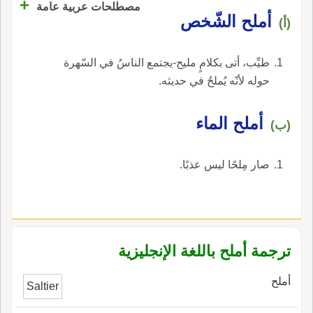
+
مصطلحات عربية عامة
أملح الشّخص
(أ)
طيِّب، أتى بكلامٍ مليح-يجتمع الناسُ في السّهرة
حوله لأنّه يُملحُ في حديثه.
أملح الماء
(ب)
صار مِلحًا ليس عذبًا.
ترجمة أملح باللغة الإنجليزية
أملح
Saltier