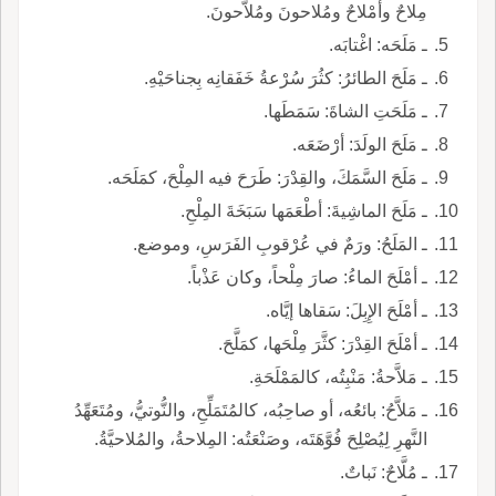
مِلاحٌ وأمْلاحٌ ومُلاحونَ ومُلاَّحونَ.
ـ مَلَحَه: اغْتابَه.
ـ مَلَحَ الطائرُ: كثُرَ سُرْعةُ خَفَقانِه بِجناحَيْهِ.
ـ مَلَحَتِ الشاةَ: سَمَطَها.
ـ مَلَحَ الولَدَ: أرْضَعَه.
ـ مَلَحَ السَّمَكَ، والقِدْرَ: طَرَحَ فيه المِلْحَ، كمَلَحَه.
ـ مَلَحَ الماشِيةَ: أطْعَمَها سَبَخَةَ المِلْحِ.
ـ المَلَحُ: ورَمٌ في عُرْقوبِ الفَرَسِ، وموضع.
ـ أمْلَحَ الماءُ: صارَ مِلْحاً، وكان عَذْباً.
ـ أمْلَحَ الإِبِلَ: سَقاها إيَّاه.
ـ أمْلَحَ القِدْرَ: كثَّرَ مِلْحَها، كمَلَّحَ.
ـ مَلاَّحةُ: مَنْبِتُه، كالمَمْلَحَةِ.
ـ مَلاَّحُ: بائعُه، أو صاحِبُه، كالمُتَمَلِّحِ، والنُّوتيُّ، ومُتَعَهِّدُ
النَّهرِ لِيُصْلِحَ فُوَّهَتَه، وصَنْعَتُه: المِلاحةُ، والمُلاحيَّةُ.
ـ مُلَّاحٌ: نَباتٌ.