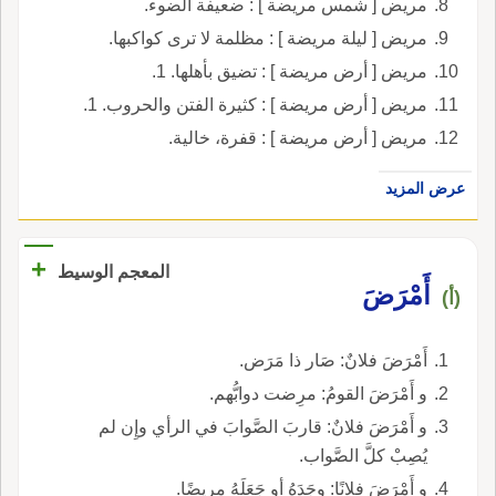
مريض [ شمس مريضة ] : ضعيفة الضوء.
مريض [ ليلة مريضة ] : مظلمة لا ترى كواكبها.
مريض [ أرض مريضة ] : تضيق بأهلها. 1.
مريض [ أرض مريضة ] : كثيرة الفتن والحروب. 1.
مريض [ أرض مريضة ] : قفرة، خالية.
عرض المزيد
+
المعجم الوسيط
أَمْرَضَ
(أ)
أَمْرَضَ فلانٌ: صَار ذا مَرَض.
و أَمْرَضَ القومُ: مرِضت دوابُّهم.
و أَمْرَضَ فلانٌ: قاربَ الصَّوابَ في الرأي وإِن لم
يُصِبْ كلَّ الصَّواب.
و أَمْرَضَ فلانًا: وجَدَهُ أو جَعَلَهُ مريضًا.