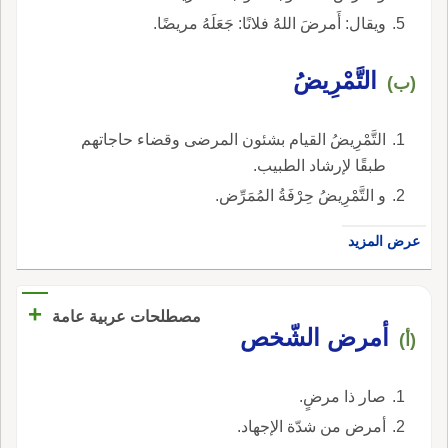
ويقال: أَمرضَ اللهُ فلانًا: جَعَلَهُ مريضًا.
التَّمْرِيضُ
(ب)
التَّمْرِيضُ القيام بشئون المرضى وقضاء حاجاتهم
طبقًا لإرشاد الطبيب.
و التَّمْرِيضُ حِرْفَةُ المُمَرِّض.
عرض المزيد
+
مصطلحات عربية عامة
أمرض الشّخص
(أ)
صار ذا مرضٍ.
أمرض من شدّة الإجهاد.