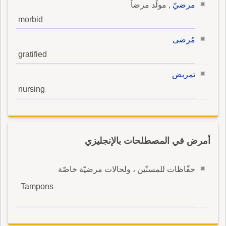
مرضيّ
, مولِّد مرضاً
morbid
مُرضى
gratified
تمريض
nursing
أمرض في المصطلحات بالإنجليزي
حفّاظات للمسنّين ، ولحالات مرضيّة خاصّة
Tampons