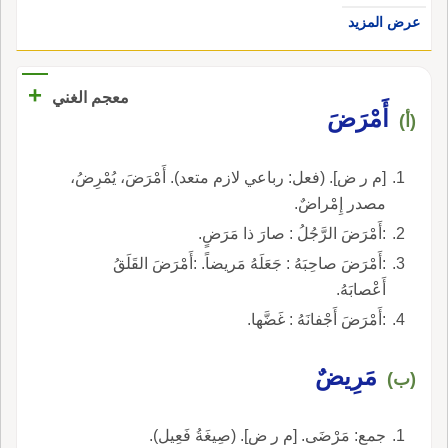
عرض المزيد
+
معجم الغني
أَمْرَضَ
(أ)
[م ر ض]. (فعل: رباعي لازم متعد). أَمْرَضَ، يُمْرِضُ،
مصدر إِمْراضٌ.
:أَمْرَضَ الرَّجُلُ : صارَ ذا مَرَضٍ.
:أَمْرَضَ صاحِبَهُ : جَعَلَهُ مَريضاً. :أَمْرَضَ القَلَقُ
أَعْصابَهُ.
:أَمْرَضَ أَجْفانَهُ : غَضَّها.
مَرِيضٌ
(ب)
جمع: مَرْضَى. [م ر ض]. (صِيغَةُ فَعِيل).