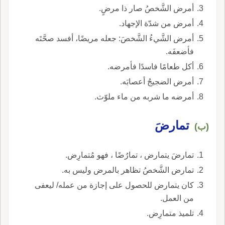
أمرض الشَّخصُ صار ذا مرضٍ.
أمرض من شدّة الإجهاد.
أمرض الشَّيءُ الشَّخصَ: جعله مريضًا، أفسد صحَّتَه
فأضعفَه.
أكل طعامًا فاسدًا فأمرضه.
أمرض الضجيجُ أعصابَه.
أمرضه ما شربه من ماء ملوّث.
تمارضَ
(ب)
تمارضَ يتمارض ، تمارُضًا ، فهو مُتمارِض.
تمارض الشَّخصُ تظاهر بالمرض وليس به.
كان يتمارض للحصول على إجازة من عمله/ ليعفى
من العمل.
تلميذ متمارِض.