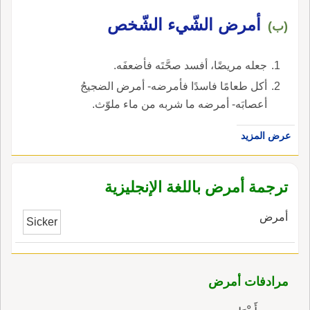
أمرض الشّيء الشّخص
(ب)
جعله مريضًا، أفسد صحَّتَه فأضعفَه.
أكل طعامًا فاسدًا فأمرضه- أمرض الضجيجُ
أعصابَه- أمرضه ما شربه من ماء ملوّث.
عرض المزيد
ترجمة أمرض باللغة الإنجليزية
أمرض
Sicker
مرادفات أمرض