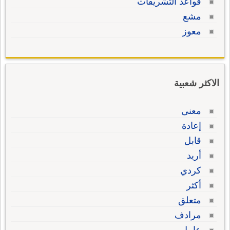
قواعد التشريفات
مشع
معوز
الاكثر شعبية
معنى
إعادة
قابل
أريد
كردي
أكثر
متعلق
مرادف