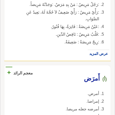
:رَجُلٌ مَرِيضٌ : مَنْ بِهِ مَرَضٌ. :وَجَدْتُهُ مَرِيضاً.
:رَأْيٌ مَرِيضٌ : رَأْيٌ ضَعِيفٌ لاَ حُجَّةَ لَهُ، بَعِيدٌ عَنِ
الصَّوَابِ.
:عَيْنٌ مَرِيضَةٌ : فَاتِرَةٌ، بِهَا فُتُورٌ.
:قَلْبٌ مَرِيضٌ : نَاقِصُ الدِّينِ.
:رِيحٌ مَرِيضَةٌ : ضَعِيفَةٌ.
عرض المزيد
+
معجم الرائد
أَمرَض
(أ)
أمرض.
إمراضا.
أمرضه جعله مريضا.