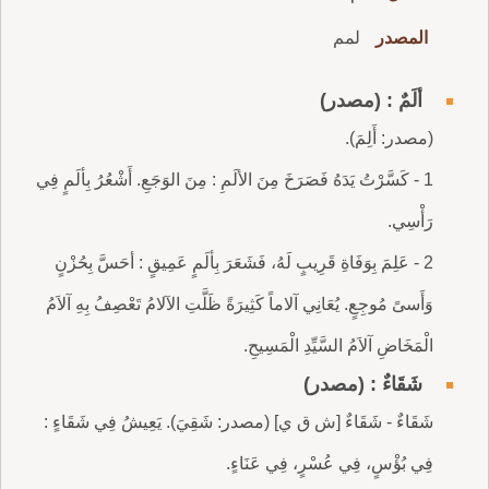
المصدر
لمم
ألَمٌ : (مصدر)
(مصدر: أَلِمَ).
1 - كَسَّرْتُ يَدَهُ فَصَرَخَ مِنَ الألَمِ : مِنَ الوَجَعِ. أَشْعُرُ بِألَمٍ فِي
رَأْسِي.
2 - عَلِمَ بِوَفَاةِ قَرِيبٍ لَهُ، فَشَعَرَ بِألَمٍ عَمِيقٍ : أحَسَّ بِحُزْنٍ
وَأَسىً مُوجِعٍ. يُعَانِي آلاماً كَثِيرَةً ظَلَّتِ الآلامُ تَعْصِفُ بِهِ آلاَمُ
الْمَخَاضِ آلاَمُ السَّيِّدِ الْمَسِيحِ.
شَقَاءٌ : (مصدر)
شَقَاءٌ - شَقَاءٌ [ش ق ي] (مصدر: شَقِيَ). يَعِيشُ فِي شَقَاءٍ :
فِي بُؤْسٍ، فِي عُسْرٍ، فِي عَنَاءٍ.