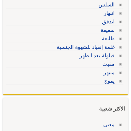
السلس
انبهار
اندفق
سقيفة
طليعة
غلمة إنقياد للشهوة الجنسية
قيلولة بعد الظهر
مقيت
منبهر
يموج
الاكثر شعبية
معنى