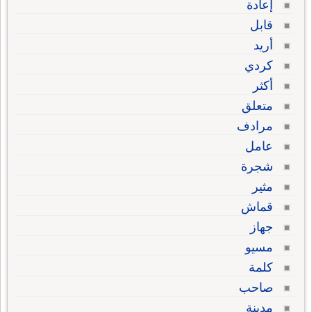
إعادة
قابل
أريد
كردي
أكثر
متعلق
مرادف
عامل
شجرة
مثير
قماش
جهاز
مسيو
كلمة
صاحب
مدينة