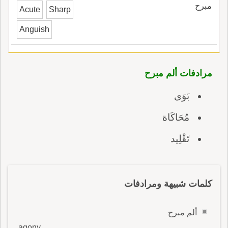
مبرح
Acute
Sharp
Anguish
مرادفات ألم مبرح
بَوَى
مُحَاكَاة
تَقْلِيد
كلمات شبيهة ومرادفات
ألم مبرح
agony