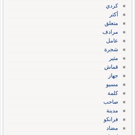
كردي
أكثر
متعلق
مرادف
عامل
شجرة
مثير
قماش
جهاز
مسيو
كلمة
صاحب
مدينة
فرانكو
مضاد