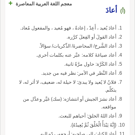
+
معجم اللغة العربية المعاصرة
أعادَ
(أ)
أعادَ يُعيد ، أَعِدْ ، إعادةً ، فهو مُعيد ، والمفعول مُعاد.
أعاد القولَ أو الفِعلَ كرَّره.
أعاد الشَّرحَ/ المحاضرةَ/ الذِّكريات/ سؤالاً.
أعاد صياغةَ كلامه: عبَّر عنه بكلمات أخرى.
أعاد الكَرَّة: حاول مرَّةً ثانية.
أعاد النَّظر في الأمر: نظر فيه من جديد.
فلانٌ لا يُعيد ولا يبدئ: لا حيلة له، ضعيف، لا أثر له، لا
يتكلّم.
أعاد نشرَ الجيش أو انتشارَه: (سك) غيَّر وعدَّل من
مواقعه.
أعاد اللهُ الخلقَ: أحياهم للبعث.
{إِنَّهُ يَبْدَأُ الْخَلْقَ ثُمَّ يُعِيدُهُ}.
أعاد الكتابَ إلى صاحبه: أرجعه، ردّه إليه.