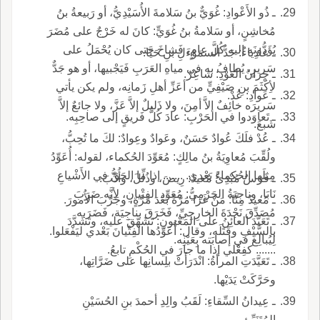
ـ ذُو الأَعْوادِ: غُوَيٌّ بنُ سَلامةَ الأُسَيْدِيُّ، أو رَبيعةُ بنُ
مُخاشِنٍ، أو سَلامةُ بنُ غُوَيٍّ: كانَ له خَرْجٌ على مُضَرَ
يُؤَدُّونَه إليه كُلَّ عامٍ، فَشاخَ حتى كان يُحْمَلُ على
ـ عادِياءُ: جَدُّ السمَوْءَلِ بنِ حَيَّا.
سَريرٍ، يُطافُ به في مياهِ العَرَبِ فَيَجْبيها، أو هو جَدٌّ
ـ جِرانُ العَوْدِ: شاعِرٌ.
لأِكْثَمَ بنِ صَيْفِيٍّ من أعَزِّ أهلِ زَمانِه، ولم يكن يأتي
ـ عَوادِ: عُدْ.
سَريرَه خائِفٌ إلاَّ أمِنَ، ولا ذَليلٌ إلاَّ عَزَّ، ولا جائعٌ إلاَّ
ـ تَعاوَدوا في الحَرْبِ: عادَ كُلُّ فَريقٍ إلى صاحِبِه.
شَبعَ.
ـ عُدْ فلَكَ عُوادٌ حَسَنٌ، وعَوادٌ وعِوادٌ: لكَ ما تُحِبُّ،
ولُقِّبَ مُعاوِيَةُ بنُ مالِكٍ: مُعَوِّدَ الحُكماء، لقوله: أُعَوِّدُ
مِثلَها الحُكماءَ بَعْدي. ....... إذا ما الحَقُّ في الأَشْياعِ
ـ فَرَسٌ مُبْدِئٌ مُعيدٌ: رِيضَ، وذُلِّلَ، وأُدِّبَ.
نَابَا، وناجِيَةُ الجَرْمِيُّ: مُعَوِّد الفِتْيانِ، لأِنَّه ضَرَبَ
ـ مُعيدُ مِنَّا: مَنْ غَزا مَرَّةً بَعْدَ مَرَّةٍ، وجَرَّبَ الأُمورَ.
مُصَدِّقَ نَجْدَةَ الخارِجِيِّ، فَخَرَقَ بناجِيَة، فَضَرَبه
ـ تَعَيَّدَ العائِنُ على المَعْيونِ: تَشَهَّقَ عليه، وتَشَدَّدَ
بالسَّيْفِ وقَتَلَه، وقال: أُعَوِّدُها الفِتْيانَ بَعْدي ليَفْعَلوا.
لِيُبالِغَ في إصابَته بِعَيْنِه.
....... كفِعْلي إذا ما جارَ في الحُكْمِ تابعُ.
ـ تَعَيَّدَتِ المرأةُ: انْدَرَأَتْ بلِسانِها على ضَرَّاتِها،
وحَرَّكَتْ يَدَيْها.
ـ عِيدانُ السِّقاءِ: لَقَبُ والِدِ أحمدَ بنِ الحُسَيْنِ
المُتَنَبِّئِ.