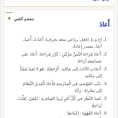
+
معجم الغني
أَعادَ
[ع و د]. (فعل: رباعي متعد بحرف). أَعَدْتُ، أُعيدُ،
أَعِدْ، مصدر إِعادَةٌ.
:أَعادَ قِراءةَ النَّصِّ مَرَّتَيْنِ : كَرَّرَ قِراءتَهُ. :أَعادَ على
مَسامِعِهِ آراءهُ.
:أَعادَتِ الأثاثَ إلى مَكانِهِ : أَرْجَعَتْهُ. :هُوَ لا يُعيدُ شَيْئاً
إلى مَكانِهِ.
:دَبَّتِ الفَوْضى في الْمَدْرَسَةِ فَأَعادَ الْمُديرُ النِّظامَ
إلى مَجْراهُ : رَدَّهُ.
:يُعيدُ النَّظَرَ في كُلِّ أَمْرٍ يُريدُ القِيامَ بِهِ : يُمْعِنُ، يُقَلِّبُ،
يُراجِعُ.
:أَعادَ القَهْوَةَ : اِعْتادَها.