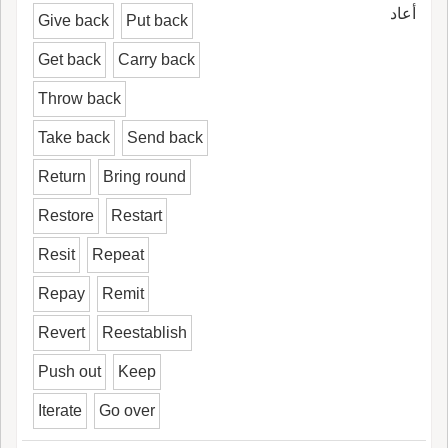
أعاد
Give back
Put back
Get back
Carry back
Throw back
Take back
Send back
Return
Bring round
Restore
Restart
Resit
Repeat
Repay
Remit
Revert
Reestablish
Push out
Keep
Iterate
Go over