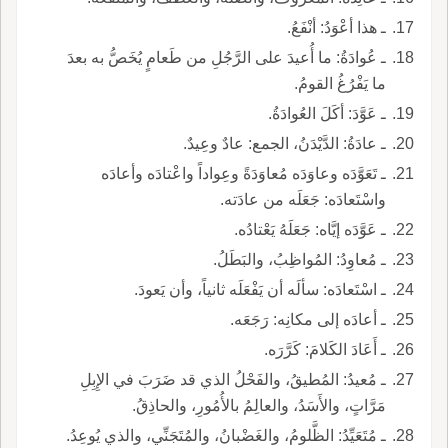
ـ هذا أعْوَدُ: أنْفَعُ.
ـ عُوادَةُ: ما أُعيدَ على الرَّجُلِ من طَعامٍ يُخَصُّ به بعدَ
ما يَفْرُغُ القومُ.
ـ عَوَّدَ: أكَلَ العُوادَةُ.
ـ عادَةُ: الدَّيْدَنُ، الجمع: عادٌ وعِيدٌ.
ـ تَعَوَّدَه وعاوَدَه مُعاوَدَةً وعِواداً واعْتادَه وأعادَه
واسْتَعادَه: جَعَلَه من عادَته.
ـ عَوَّدَه إيَّاه: جَعَلَهُ يَعْتادُه.
ـ مُعاوِدُ: المُواظِبُ، والبَطَلُ.
ـ اسْتَعادَه: سألَه أن يَفْعَلَه ثانياً، وأن يَعودَ.
ـ أعادَه إلى مكانِه: رَجَعَه.
ـ أَعَادَ الكَلامَ: كَرَّرَه.
ـ مُعيدُ: المُطيقُ، والفَحْلُ الذي قد ضَرَبَ في الإِبِلِ
مَرَّاتٍ، والأَسَدُ، والعالِمُ بالأُمُورِ، والحاذِقُ.
ـ مُتَعَيِّدُ: الظَّلومُ، والغَضْبانُ، والمُتَجَنِّي، والذي يُوعِدُ.