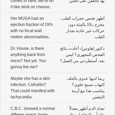
بها كالعفن على الجبن
comes in here, we're on
it like stink on cheese.
أظهر فحص حجرات القلب
Her MUGA had an
مخرج بـ19 بالمئة دون
ejection fraction of 19%
حركات غير عادية بجدار
with no focal wall
القلب
motion abnormalities.
دكتور (هاوس)، أعادت نتائج
Dr. House, is there
الفحص المجهري؟ ليس
anything back from
بعد، أستطردني من العمل؟
micro? Not yet. You
gonna fire me?
ربما لديها عدوى بالجلد،
Maybe she has a skin
التهاب نسيج خلوي؟
infection. Cellulitis?
يتناسب هذا مع أزمة
That could manifest with
التنفس
tachycardia.
تعداد الدم أظهر معدلاً
C.B.C. showed a normal
عادياً، و النخاع لم يظهر
differen smear, bone