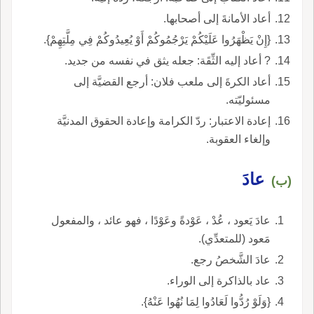
أعاد الأمانةَ إلى أصحابها.
{إِنْ يَظْهَرُوا عَلَيْكُمْ يَرْجُمُوكُمْ أَوْ يُعِيدُوكُمْ فِي مِلَّتِهِمْ}.
? أعاد إليه الثِّقَة: جعله يثق في نفسه من جديد.
أعاد الكرةَ إلى ملعب فلان: أرجع القضيَّة إلى
مسئوليّته.
إعادة الاعتبار: ردّ الكرامة وإعادة الحقوق المدنيَّة
وإلغاء العقوبة.
عادَ
(ب)
عادَ يَعود ، عُدْ ، عَوْدةً وعَوْدًا ، فهو عائد ، والمفعول
مَعود (للمتعدِّي).
عادَ الشَّخصُ رجع.
عاد بالذاكرة إلى الوراء.
{وَلَوْ رُدُّوا لَعَادُوا لِمَا نُهُوا عَنْهُ}.