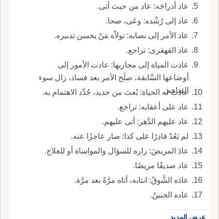
عاد أدراجَه: عاد من حيث أتى.
عاد إلى رُشْده: وعَى، صحا.
عاد الأمر إلى نصابه: تولاّه مَنْ يحسن تدبيره.
عاد القهقرى: تراجع.
عادت المياه إلى مجاريها: عادت الأمور إلى
أوضاعها السَّابقة، صلَح الأمر بعد فساد، زال سوء
التفاهم.
عادت له الحياة: بُعث من جديد، جُدِّد الاهتمام به.
عاد على أعقابه: تراجع.
عاد عليهم الدَّهر: أتى عليهم.
لم يَعُدْ قادِرًا على كذا: صار عاجزًا عنه.
عادَ المريضَ: زاره للسؤال والمواساة أو للعلاج.
عاد صديقًا مريضًا.
عادَه الشَّوقُ: انتابه، أتاه مرَّةً بعد مرَّة.
عاده الحنينُ.
عرض المزيد