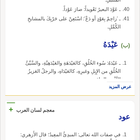
ـ عَوَّدَ البعيرُ تَعْويداً: صارَ عَوْداً.
ـ 'زاحِمْ بِعَوْدٍ أو دَعْ': اسْتَعِنْ على حَرْبِكَ بالمشايخِ
الكُمَّلِ.
عَيْدَهُ
(ب)
ـ عَيْدَهُ: سُوء الخُلُقِ، كالعَيْدَهَةِ والعَيْدَهِيَّةِ، والسَّيِّئُ
الخُلُقِ من الإِبِلِ وغيرِهِ، كالعَيْدَاهِ، والرجلُ العَزيزُ
النَّفْسِ الجافِي.
عرض المزيد
+
معجم لسان العرب
عود
في صفات الله تعالى: المبدِئُ المعِيدُ؛ قال الأَزهري: