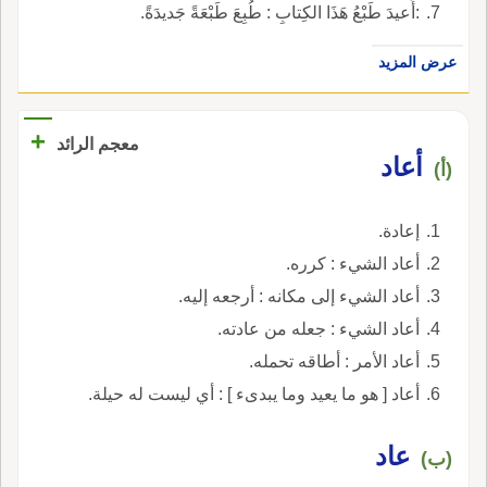
:أُعيدَ طَبْعُ هَذَا الكِتابِ : طُبِعَ طَبْعَةً جَديدَةً.
عرض المزيد
+
معجم الرائد
أعاد
(أ)
إعادة.
أعاد الشيء : كرره.
أعاد الشيء إلى مكانه : أرجعه إليه.
أعاد الشيء : جعله من عادته.
أعاد الأمر : أطاقه تحمله.
أعاد [ هو ما يعيد وما يبدىء ] : أي ليست له حيلة.
عاد
(ب)