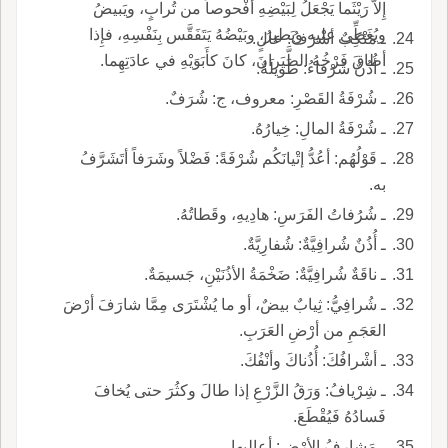
إِلاَّ رَيْثَما يَجْعَلُ لِبَيْضِهِ أُفْحوصاً من تُرابٍ، ويَبيضُ
ويُغَطِّي عليه ويَطيرُ، وبَيْضُهُ يَتَفَقَّس بِنَفْسِهِ، فإِذا
ـ مَنْكِبٌ أشْرَفُ: عالٍ.
أطاقَ فَرْخُهُ الطَّيَرانَ، كانَ كأَبَوَيْهِ في عادَتِهِما.
ـ أُذُنٌ شَرْفاءُ: طَويلَةٌ.
ـ شُرْفَةُ القَصْرِ: معروف، ج: شُرَفٌ.
ـ شُرْفَةُ المالِ: خِيارُهُ.
ـ قَوْلُهُم: أعُدُّ إتْيانَكُم شُرْفَةً: فَضْلاً وشَرَفاً أتَشَرَّفُ
به.
ـ شُرُفاتُ الفَرَسِ: هادِيهِ، وقَطاتُهُ.
ـ أُذُنٌ شُرافِيَّةٌ: شُفارِيَّةٌ.
ـ ناقَةٌ شُرافِيَّةٌ: ضَخْمَةُ الأذُنَيْنِ، جَسيمَةٌ.
ـ شُرافِيُّ: ثِيابٌ بيضٌ، أو ما يُشْتَرَى مِمَّا شارَفَ أرْضَ
العَجَمِ من أرْضِ العَرَبِ.
ـ أشْرافُكَ: أُذُناكَ وأنْفُكَ.
ـ شِرْيافُ: وَرَقُ الزَّرْعِ إذا طالَ وكثُرَ حتى يُخافَ
فَسادُهُ فَيُقْطَعَ.
ـ مَشارِفُ الأرْضِ: أعاليها.