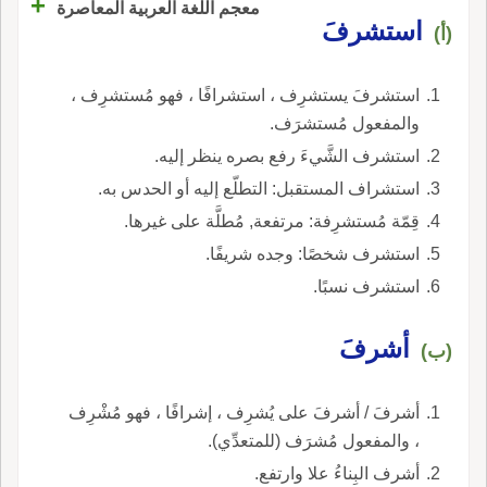
+
معجم اللغة العربية المعاصرة
استشرفَ
(أ)
استشرفَ يستشرِف ، استشرافًا ، فهو مُستشرِف ،
والمفعول مُستشرَف.
استشرف الشَّيءَ رفع بصره ينظر إليه.
استشراف المستقبل: التطلّع إليه أو الحدس به.
قِمّة مُستشرِفة: مرتفعة, مُطلَّة على غيرها.
استشرف شخصًا: وجده شريفًا.
استشرف نسبًا.
أشرفَ
(ب)
أشرفَ / أشرفَ على يُشرِف ، إشرافًا ، فهو مُشْرِف
، والمفعول مُشرَف (للمتعدِّي).
أشرف البِناءُ علا وارتفع.