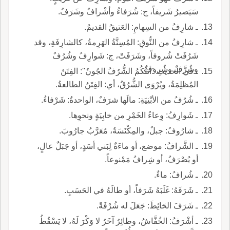
سَيَصيرُ شَريفاً، ج: شُرَفاءُ وأشْرافٌ وشَرَفٌ.
ـ شارِفُ من السِهامِ: العَتيقُ القديمُ.
ـ شارِفُ من النُّوقِ: المُسِنَّةُ الهَرِمةُ، كالشارِفَةِ، وقد
شَرُفَتْ شُروفاً، وشَرَفَتْ، ج: شَوارِفُ وشُرُفٌ
وشُرَّفٌ وشُروفٌ.
ـ في الحديثِ ''أتَتْكُمُ الشُّرُفُ الجُونُ'': الفِتَنُ
المُظلِمَةُ، ويُرْوَى الشُّرُقُ، أي: الفِتَنُ الطالعةُ.
ـ شُرُفُ من الأبْنِيَةِ: مالَها شرَفٌ، الواحدةُ: شَرْفاءُ.
ـ شَوارِفُ: وِعاءُ الخَمْرِ من خابِيَةٍ ونحوِها.
ـ شارُوفُ: جبلٌ، والمِكْنَسَةُ، مُعَرَّبُ جارُوبَ.
ـ الشَّرافُ: موضع، أو ماءَةٌ لِبَني أسَدٍ، أو جَبَلٌ عالٍ،
أو يُصْرَفُ، أو شِرافُ مَمْنوعاً.
ـ شُرافُ: ماءٌ.
ـ شَرَفَهُ: غَلَبَهُ شَرَفاً، أو طالَهُ في الحَسَبِ.
ـ شَرَفَ الحَائِطَ: جَعَلَ له شُرْفَةً.
ـ أشْرَفُ: الخُفَّاشُ، وطائِرٌ آخَرُ لا وَكْرَ لَهُ، لا يَسْقُطُ