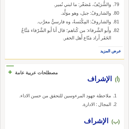
والشُّرَيْفُ، مُصَغّر: ما لبني نُمير.
والشاروفُ: جبل، وهو موَلَّد.
والشاروفُ: المِكْنَسةُ، وه فارسيٌّ معرَّب.
وأَبو الشَّرفاء: من كُناهم؛ قال أَنا أَبو الشَّرْفاء مَنَّاعُ
الخَفَر أَراد مَنّاع أَهل الخفر.
عرض المزيد
+
مصطلحات عربية عامة
الإشراف
(أ)
ملاحظة جهود المرءوسين للتحقق من حسن الاداء.
المجال : الادارة.
الإشراف
(ب)