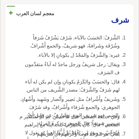
+
معجم لسان العرب
شرف
الشَّرَفُ: الحَسَبُ بالآباء، شَرُفَ يَشْرُفُ شَرَفاً
وشُرْفَة وشَرافةً، فهو شريفٌ، والجمع أَشْرافٌ.
غيره: والشَّرَفُ والمَجْدُ ل يكونانِ إلا بالآباء.
ويقال: رجل شريفٌ ورجل ماجدٌ له آباءٌ متقدِّمون
ف الشرَف.
قال: والحسَبُ والكَرَمُ يكونانِ وإن لم يكن له آباء
لهم شَرَفٌ والشَّرَفُ: مصدر الشَّريف من الناس.
وشَريفٌ وأَشْرافٌ مثل نَصِير وأَنْصار وشَهِيد وأَشْهادٍ،
الجوهري: والجمع شُرَفاء وأَشْرافٌ، وقد شَرُفَ
بالضم، فهو شريف اليوم، وشارِفٌ عن قليل أَي
وفي حديث الشعبي: قيل للأَعمش: لمَ لمْ تَسْتَكْثِر م
سيصير شريفاً؛ قال الجوهري ذكره الفراء.
الشعبي؟ قال: كان يَحْتَقِرُني كنت آتِيه مع إبراهيم
فَيُرَحِّبُ به ويقو لي: اقْعُدْ ثَمَّ أَيـُّها العبدُ ثم يقول لا
يقال: هو شَرَفُ قومه وكَرَمُهم أَي شَريفُهُم