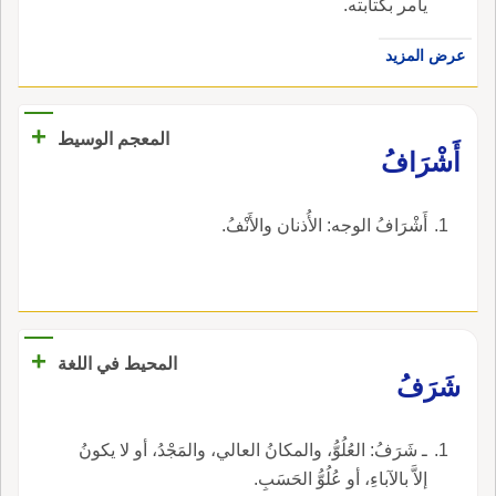
يأمر بكتابته.
عرض المزيد
+
المعجم الوسيط
أَشْرَافُ
أَشْرَافُ الوجه: الأُذنان والأَنْفُ.
+
المحيط في اللغة
شَرَفُ
ـ شَرَفُ: العُلُوُّ، والمكانُ العالي، والمَجْدُ، أو لا يكونُ
إلاَّ بالآباءِ، أو عُلُوُّ الحَسَبِ.