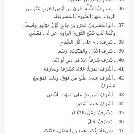
ـ مَشارِفُ الشَّأْمِ: قُرىً من أرْضِ العَرَبِ تَدْنُو من
الريفِ، منها: السُّيوفُ المَشْرَفِيَّةُ.
ـ أبو المَشْرَفِيِّ عَمْرُو بنُ جابِرٍ: أوَّلُ مَوْلودٍ بِواسِطَ،
وكُنْيَةُ لَيْثٍ شَيْخِ الثَّوْرِيِّ الراوي عن أبي مَعْشَرٍ.
ـ شَرِفَ: دامَ على أكْلِ السَّنامِ.
ـ شَرِفَ الأذُنُ، والمَنْكِبُ: ارْتَفَعا.
ـ شَرُفَ شَرَفاً: علا في دينٍ أو دُنْيا.
ـ أشْرَفَ المَرْبَأَ: عَلاَهُ، كشَرَّفَهُ وشارَفَهُ.
ـ أشْرَفَ عليه: اطَّلَعَ من فَوْقُ، وذلك المَوْضِعُ
مُشْرَفٌ.
ـ أشْرَفَ المَريضُ على المَوْتِ: أشْفَى.
ـ أشْرَفَ عليه: أشْفَقَ.
ـ مُشْرِفٌ: رَمْلٌ بالدَّهْناءِ.
ـ مُشَرَّفُ: جَبَلٌ.
ـ شَريفَةُ: بِنْتُ محمدِ بنِ الفَضْلِ، حَدَّثَتْ.