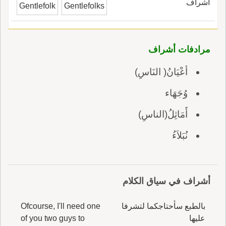
أشراف
Gentlefolk
Gentlefolks
مرادفات أشراف
أعْيَانُ( النَاسِ)
وُجَهَاء
أَمَاثِلُ(الناسِ)
نُبَلاَءُ
أشراف في سياق الكلام
بالطبع سأحتاجكما لتشرفا
Ofcourse, I'll need one
عليها
of you two guys to