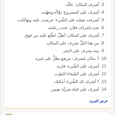
أشرف المكانَ: علاَّه.
أشرف على المشروع: توَّلاّه وتعهّده.
أشرفت نفسُه على الشَّيء: حرصت عليه وتهالكت.
تحت إشراف فلان: تحت رعايته.
أشرفَ على المكان: أطلَّ، اطّلع عليه من فوق.
من هذا التلِّ نشرِف على المكان.
بيته يشرف على البحر.
? مكان مُشرف: مرتفع يطلُّ على غيره.
أشرف على الشَّيء: قاربه.
أشرف على الشّفاء/ المَوْت.
? أشرف لك الشَّيء: أمكنك.
أشرف على قناة بحريَّة: هيمن.
عرض المزيد