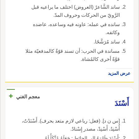
ساند الشَّاعرُ (العروض) اختلف ما يراعيه قبل
الرَّويّ من الحركات وحروف المدّ.
سانده في عمله: عاونه فيه وساعده، عاضده
وكاتفه.
ساند مُرَشَّحًا.
مساندة في الحرب: أن تسند قوّةٌ كالمدفعيّة مثلا
قوَّةً أخرى كالمُشاة.
عرض المزيد
+
معجم الغني
أَسْنَدَ
[س ن د]. (فعل: رباعي لازم متعد بحرف). أَسْنَدْتُ،
أُسْنِدُ، أَسْنِدْ، مصدر إِسْنادٌ.
:أَسْنَدَ ظَهْرَهُ إلى الحائِطِ : جَعَلَهُ مُتَّكَأً لَهُ.