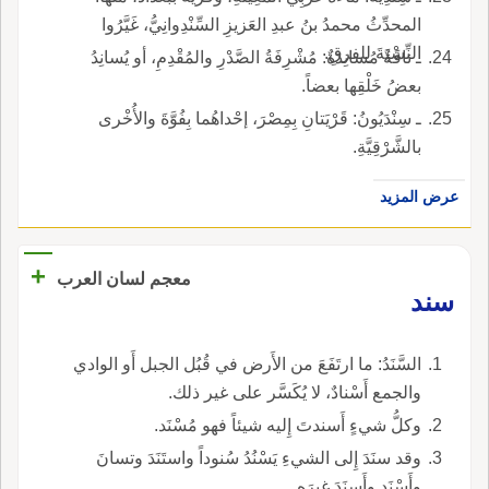
المحدِّثُ محمدُ بنُ عبدِ العَزيزِ السِّنْدِوانِيُّ، غَيَّرُوا
النِّسْبَةَ لِلفرقِ.
ـ ناقَةٌ مُسانِدَةٌ: مُشْرِفَةُ الصَّدْرِ والمُقْدِمِ، أو يُسانِدُ
بعضُ خَلْقِها بعضاً.
ـ سِنْدَيُونُ: قَرْيَتانِ بِمِصْرَ، إحْداهُما بِفُوَّةَ والأُخْرى
بالشَّرْقِيَّةِ.
عرض المزيد
+
معجم لسان العرب
سند
السَّنَدُ: ما ارتَفَعَ من الأَرض في قُبُل الجبل أَو الوادي
والجمع أَسْنادٌ، لا يُكَسَّر على غير ذلك.
وكلُّ شيءٍ أَسندتَ إِليه شيئاً فهو مُسْنَد.
وقد سنَدَ إِلى الشيءِ يَسْنُدُ سُنوداً واستَنَدَ وتسانَ
وأَسْنَد وأَسنَدَ غيرَه.