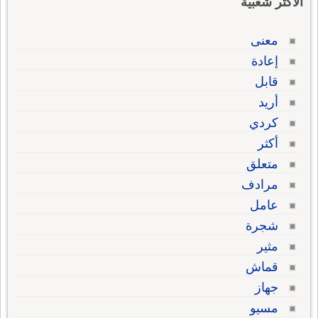
الاكثر شعبية
معنى
إعادة
قابل
أريد
كردي
أكثر
متعلق
مرادف
عامل
شجرة
مثير
قماش
جهاز
مسيو