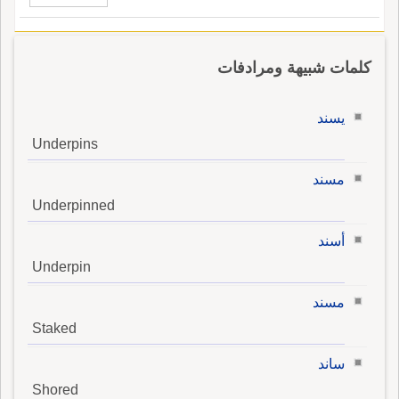
كلمات شبيهة ومرادفات
يسند
Underpins
مسند
Underpinned
أسند
Underpin
مسند
Staked
ساند
Shored