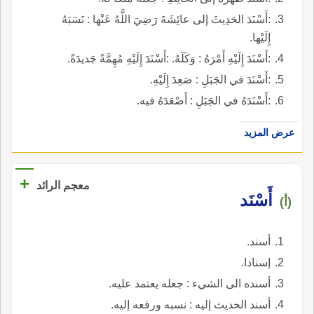
:أَسْنَدَ الحَدِيثَ إلى عائِشَةَ رَضِيَ اللَّهُ عَنْها : نَسَبَهُ
إِلَيْها.
:أَسْنَدَ إِلَيْهِ أَمْرَهُ : وَكَلَهُ. :أَسْنَدَ إِلَيْهِ مُهِمَّةً جَديدَةً.
:أَسْنَدَ في الجَبَلِ : صَعِدَ إِلَيْهِ.
:أَسْنَدَهُ في الجَبَلِ : أَصْعَدَهُ فيه.
عرض المزيد
+
معجم الرائد
أَسْنَد
(أ)
أسند.
إسنادا.
أسنده الى الشيء : جعله يعتمد عليه.
أسند الحديث إليه : نسبه ورفعه إليه.