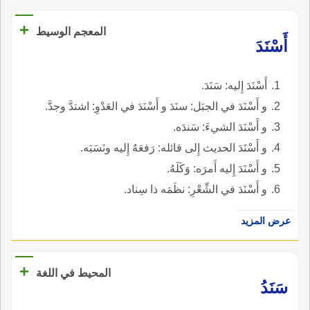
+
المعجم الوسيط
أَسْنَدَ
أَسْنَدَ إِليه: سَنَدَ.
و أَسْنَدَ في الجبَل: سنَدَ و أَسْنَدَ في العَدْوِ: اشتدَّ وجدَّ.
و أَسْنَدَ الشيءَ: سَندَه.
و أَسْنَدَ الحديث إِلى قائله: رَفعَهُ إِليه ونَسَبَه.
و أَسْنَدَ إِليه أَمرَه: وَكَلَهُ.
و أَسْنَدَ في الشِّعْرِ: نظَمَه ذا سِناد.
عرض المزيد
+
المحيط في اللغة
سَنَدُ