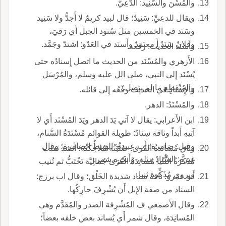
والمُسْنَ والسَّنِيد: الدَّعِيُّ.
ويقال للدعِيِّ: سَنِيدٌ؛ قال لبيد كريمٌ لا أَجدُّ ولا سَنِيد
وسَنَد في الخمسين مثلَ سُنود الجبل أَي رَقيَ،
وفلانٌ سَنَدٌ أَ معتَمَدٌ وأَسنَد في العَدْو: اشتدّ وجَمَّد.
وأَسنَد الحديثَ: رفعه.
الأَزهري والمُسْنَد من الحديث ما اتصل إِسنادُه حتى
يُسْنَد إِلى النبي، صلى الل عليه وسلم، والمُرْسَل
والمُنْقَطِع ما لم يتصل.
والإِسنادِ في الحديث رَفْعُه إِلى قائله.
والمُسْنَدُ: الدهر.
ابن الأَعرابي: يقال لا آتي يَدَ الدهر ويَدَ المُسْنَد أَي لا
آتِيهِ أَبداً وناقة سِنادٌ: طويلة القوائم مُسْنَدَةُ السَّنام،
وقيل: ضامرة؛ أَب عبيدة: الهَبِيطُ الضامرة؛ وقال
وناق مُسانَدةُ القَرى: صُلْبَتُه مُلاحِكَتُه؛ أَنشد ثعلب
غيره: السِّنادُ مثله، وأَنكره شمر.
مُذَكَّرَةُ الثُّنْيا مُسانِدَةُ القَرَى جُمالِيَّة تَخْتَبُّ ثم تُنيب
ويروى مُذَكِّرة ثنيا.
أَبو عمرو: ناقة سناد شديدة الخَلْق؛ وقال اب برزج:
السناد من صفة الإِبل أَن يُشْرِفَ حارِكُها.
وقال الأَصمعي ف المُشْرِفة الصدر والمُقَدَّم وهي
المُسانِدَة، وقال شمر أَي يُساند بعض خلقه بعضاً؛