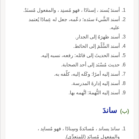
أسندَ يُسند ، إسنادًا ، فهو مُسنِد ، والمفعول مُسنَدٌ.
أسند الشَّيءَ سنَده؛ دعّمه، جعل له عِمادًا يُعتمد
عليه.
أسند ظهرَهُ إلى الجدار.
أسند السُّلّمَ إلى الحائط.
أسند الحديثَ إلى قائله: رفعه، نسبه إليه.
حديث مُسْنَد إلى أحد الصحابة.
أسند إليه أمرًا: وكَله إليه، كلّفه به.
أسند إليه إدارةَ المدرسة.
أسند إليه التُّهمةَ: اتَّهمه بها.
ساندَ
(ب)
ساندَ يساند ، مُسانَدةً وسِنادًا ، فهو مُسانِد ،
والمفعول مُسانَد (للمتعدِّي).