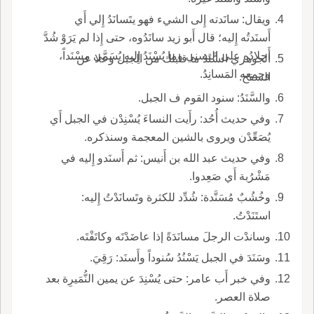
ويقال: سانَدته إِلى الشيء فهو يتَسانَدُ إِلي أَي
أَسنَدتُه إِليه؛ قال أَبو زيد سانَدُوه، حتى إِذا لم يَرَوْ شُدَّ
أَجلادُه على التسني وما يُسْنَدُ إِليه يُسَمَّى مِسْنَداً،
الجوهري السَّنَدُ ما قابلك من الجبل وعلا عن
وجمعه المَسانِدُ.
السفح.
والسَّنَدُ: سنود القوم ف الجبل.
وفي حديث أُحُد: رأَيت النساءَ يُسْنِدْن في الجبل أَي
يُصَعِّدْن ويروى بالشين المعجمة وسنذكره.
وفي حديث عبد الله بن أَنيس: ثم أَسنَدو إِليه في
مَشْرُبة أَي صَعِدوا.
وخُشُبٌ مُسَنَّدة: شُدِّد للكثرة وتَسانَدْتُ إِليه:
استَنَدْتُ.
وساندْت الرجلَ مسانَدَةً إذا عاضَدْتَه وكاتَفْتَه.
وسَنَدَ في الجبل يَسْنُدُ سُنوداً وأَسنَد: رَقِيَ.
وفي خبر أَب عامر: حتى يُسْنِدَ عن يمين النُّمَيرِة بعد
صلاة العصر.