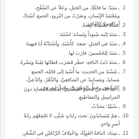
ـ سَنَدُ: ما قابَلَكَ من الجَبَلِ، وعَلاَ عن السَّفْحِ،
ومُعْتَمَدُ الإِنْسانِ، وضَرْبٌ من البُرودِ، الجمع: أسْنادٌ،
أو الجمعُ كالواحِدِ.
ـ سَنَّدَ تَسْنيداً: لَبِسَهُ.
ـ سَنَدَ إليه سُنوداً وتَساندَ: اسْتَنَدَ.
ـ سَنَدَ في الجبلِ: صَعدَ، كأَسْنَدَ، وأسْنَدْتُهُ أنا فيهما.
ـ سَنَدَ لِلخَمْسينَ: قارَبَ لها.
ـ سَنَدَ ذَنَبُ الناقةِ: خطَر فَضَرَب قَطاتَها يَمْنةً ويَسْرةً.
ـ مُسْنَدُ من الحديثِ: ما أُسْنِدَ إلى قائِله، الجمع:
مَسانِدُ، ومَسانيدُ عن الشافِعِيِّ، والدَّهْرُ، والدَّعِيُّ،
كالسَّنيدِ، وخَطٌّ بالحِمْيَرِيِّ، وجبلٌ معروف.
ـ عبدُ الله بنُ مُحمدٍ المُسْنَدِيُّ: لِتَتَبُّعِهِ المَسانِدَ دونَ
المَراسِيلِ والمَقاطِيعِ.
ـ سُنَيْدٌ: محدِّثٌ.
ـ همْ مُتَسانِدُونَ: تحتَ راياتٍ شَتَّى، لا تَجْمَعُهُم رايَةُ
أميرٍ واحدٍ.
ـ سِناد: الناقةُ القَوِيَّةُ، واخْتِلافُ الرِّدْفَيْنِ في الشِّعْرِ،