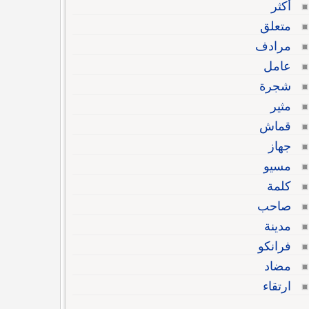
أكثر
متعلق
مرادف
عامل
شجرة
مثير
قماش
جهاز
مسيو
كلمة
صاحب
مدينة
فرانكو
مضاد
ارتقاء