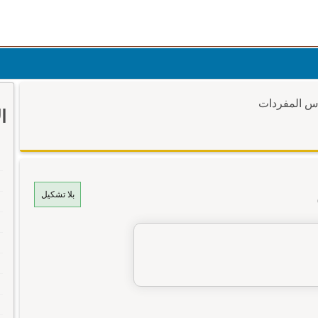
وس المفردات
ا
بلا تشكيل