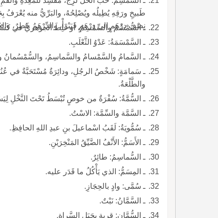
ـ السِّمْسِمُ: حَبُّ الحَلِّ لَزِجٌ، مُفْسِدٌ للمَعِدَةِ والفَم
طَبيخِ ورَقِهِ يُطِيلُه ويُصْلِحُهُ، والبَرِّيُّ منه يُعْرَفُ 
نِصْفِ دِرْهَمٍ إلى دِرْهَمٍ فَيَبْرَأْ، والدِّرْهَمُ خَطِرٌ، 
ـ السُّمْسُمُ والسِّمْسِمُ، أو غَلِطَ الجوهريُّ في كَسْر
ـ السَّمْسَمَةُ: عَدْوُ الثَّعْلَبِ.
ـ السَّمامُ والسَّمْسامُ والسَّماسِمُ، والسُّمْسُمانُ و
ـ سَمامَةٍ: شَخْصُ الرجُلِ، ودائِرَةٌ مُسْتَحَبَّةٌ في عُن
والطَّلْعَةُ.
ـ السُّمَّةُ: سُفْرَةٌ من خوصٍ تُبْسَطُ تَحْتَ النَّخْلِ لِ
ـ السَّمَّة والسِّمَّة: الاسْتُ.
ـ سُمُّويَةُ: لَقَبُ اسْماعيلَ بنِ عبدِ اللهِ الحافِظِ.
ـ الأَسَمُّ: الأَنْفُ الضَّيِّقُ المَنْخِرَيْنِ.
ـ السُّماسِمُ: طائِرٌ.
ـ المِسَمُّ: الذي يَأْكُلُ ما قَدَر عليه.
ـ سُمَّى: وادٍ بالحِجَازِ.
ـ السَّمَّانُ: نَبْتٌ.
ـ السُّمَّان: قرية بِجَبَلِ السَّراةِ.