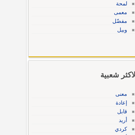
لمحة
معمى
مفضّل
وبيل
لاكثر شعبية
معنى
إعادة
قابل
أريد
كردي