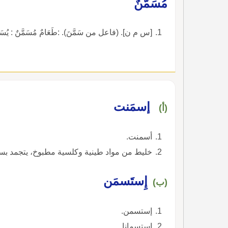
مُسَمَّنٌ
[س م ن]. (فاعل من سَمَّنَ). :طَعَامٌ مُسَمَّنٌ : يُسَمّ
إسمَنت
(أ)
أسمنت.
خليط من مواد طينية وكلسية مطبوخ، يتجمد بسر
إِستَسمَن
(ب)
إستسمن.
استسمانا.