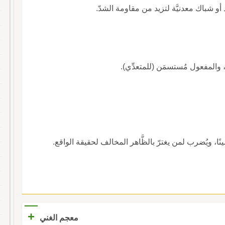
و شباك معدنيَّة لتزيد من مقاومة الشدّ.
 والمفعول مُستسمَن (للمتعدِّي).
ًا، ويُضرب لمن يغترّ بالظَّاهر المخالف لحقيقة الواقع.
+
معجم الغني