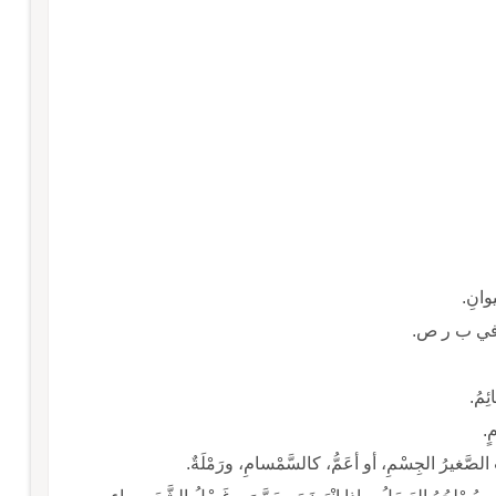
يوانِ.
ِرَ في ب ر ص.
ئِمُ.
ٍ.
 الصَّغيرُ الجِسْمِ، أو أعَمُّ، كالسَّمْسامِ، ورَمْلَةٌ.