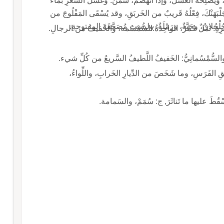
ِ، ويُصْلِحُهُ العَسَلُ، وإذا انْهَضَمَ، سَمَّنَ. وغَسْلُ الشَّعَرِ بماء
بِجَلْبَهَنْكَ، فِعْلُهُ قَريبٌ من الخَربَقِ، وقد يُسْقَى المَفْلُوجَ من
والجُلْجُلانُ، وحَيَّةٌ، ورَمْلَةٌ، وليست مُصَحَّفَةَ المفتوحةِ.
ِهِ: نَمْلٌ حُمْرٌ، الواحِدَةُ:السُّمْسُمه، والخَفيفُ من الرجالِ.
السُّمْسُمانِيُّ: الخَفيفُ اللَّطيفُ السَّريعُ من كُلِّ شيء.
ُقِ الفَرَسِ، وما شَخَصَ من الدِّيارِ الخَرابِ، واللِّواءُ،
يَسْقُطَ عليها ما تَناثَرَ, ج: سُمَمْ، والسَمامة.