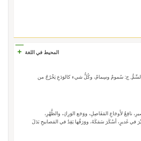
+
المحيط في اللغة
 والسِّمُّ, ج: سُمومٌ وسِمامٌ، وكُلُّ شيء كالوَدَعِ يَخْرُجُ من
ِ، نافِعٌ لأَوجَاعِ المَفَاصِلِ، ووَجَع الوَرِكِ، والظَّهْرِ،
رَ في غَديرٍ، أسْكَرَ سَمَكَهُ، ووَرَقُها يَقِدُ في المَصابيحِ بَدَلَ