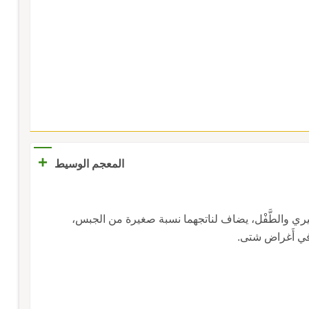
+
المعجم الوسيط
 الجيري والطَّفْل، يضاف لناتجهما نسبة صغيرة من الجبس،
في أَغراض شتى.