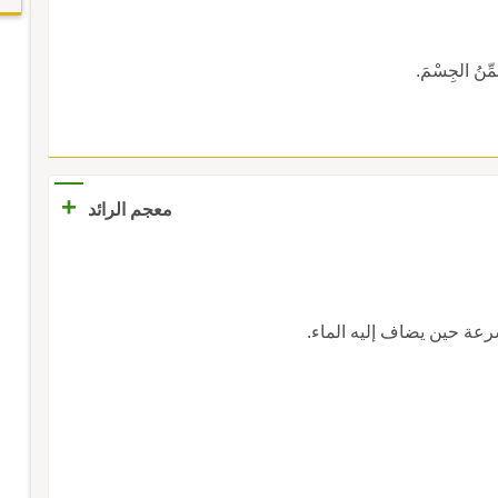
ِنُ الجِسْمَ.
+
معجم الرائد
عة حين يضاف إليه الماء.