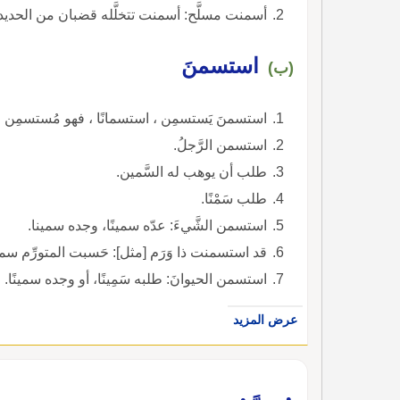
أسمنت مسلَّح: أسمنت تتخلَّله قضبان من الحديد أ
استسمنَ
(ب)
استسمنَ يَستسمِن ، استسمانًا ، فهو مُستسمِن ،
استسمن الرَّجلُ.
طلب أن يوهب له السَّمين.
طلب سَمْنًا.
استسمن الشَّيءَ: عدّه سمينًا، وجده سمينا.
قد استسمنت ذا وَرَم [مثل]: حَسبت المتورِّم سمين
استسمن الحيوانَ: طلبه سَمِينًا، أو وجده سمينًا.
عرض المزيد