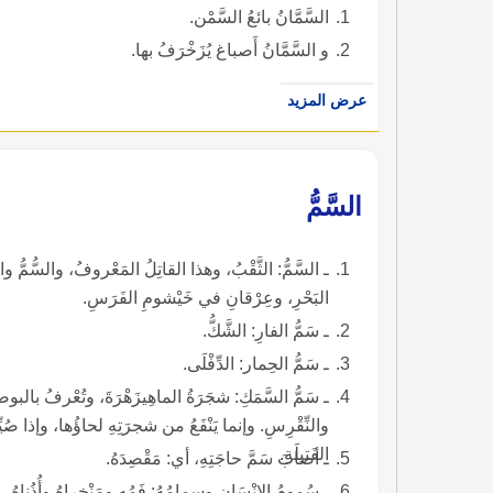
السَّمَّانُ بائعُ السَّمْن.
و السَّمَّانُ أَصباغ يُزَخْرَفُ بها.
عرض المزيد
السَّمُّ
ـ السَّمُّ: الثَّقْبُ، وهذا القاتِلُ المَعْروفُ، والسُّمُّ
البَحْرِ، وعِرْقانِ في خَيْشومِ الفَرَسِ.
ـ سَمُّ الفارِ: الشَّكُّ.
ـ سَمُّ الحِمار: الدِّفْلَى.
ـ سَمُّ السَّمَكِ: شجَرَةُ الماهِيزَهْرَةَ، وتُعْرفُ بالبوصير
والنِّقْرِسِ. وإنما يَنْفَعُ من شجرَتِهِ لحاؤُها، وإذا صُيِّ
الفَتيلَةِ.
ـ أصابَ سَمَّ حاجَتِهِ، أي: مَقْصِدَهُ.
ـ سُمومُ الإِنْسَانِ وسِمامُهُ: فَمُه ومَنْخِراهُ وأُذُناهُ.