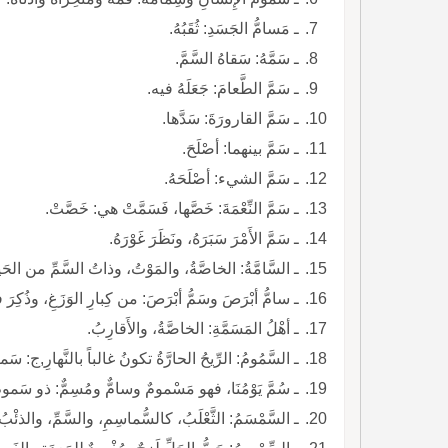
ـ مَسامُّ الجَسَدِ: ثُقَبُهُ.
ـ سَمَّهُ: سَقاهُ السَّمَّ.
ـ سَمَّ الطَّعامَ: جَعَلَهُ فيه.
ـ سَمَّ القارورَةَ: سَدَّها.
ـ سَمَّ بينهما: أصْلَحَ.
ـ سَمَّ الشيء: أصْلَحَهُ.
ـ سَمَّ النِّعْمَةَ: خَصَّها، فَسَمَّتْ هي: خَصَّتْ.
ـ سَمَّ الأَمْرَ سَبَرَهُ، ونَظَرَ غَوْرَهُ.
ـ السَّامَّةُ: الخاصَّةُ، والمَوْتُ، وذاتُ السَّمِّ من الحَ
ـ سامُّ أبْرَصَ وسَمُّ أبْرَصَ: من كِبارِ الوَزَغِ، وذُك
ـ أهْلُ المَسَمَّةِ: الخاصَّةُ، والأَقارِبُ.
ـ السَّمُومُ: الرِّيحُ الحارَّةُ تكونُ غالباً بالنَّهارِ,ج: سَما
ـ سُمَّ يَوْمُنَا، فهو مَسْمومٌ وسامٌّ ومُسِمٌّ: ذو سَموم
ـ السَّمْسَمُ: الثَّعْلَبُ، كالسُّماسِمِ، والسَّمِّ، والذئْبُ