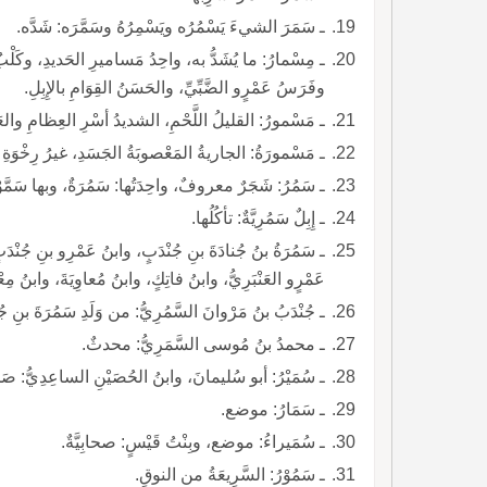
ـ سَمَرَ الشيءَ يَسْمُرُه ويَسْمِرُهُ وسَمَّرَه: شَدَّه.
ـ مِسْمارُ: ما يُشَدُّ به، واحِدُ مَساميرِ الحَديدِ، وكَلْبٌ
وفَرَسُ عَمْرٍو الضَّبِّيِّ، والحَسَنُ القِوَامِ بالإِبِلِ.
ـ مَسْمورُ: القليلُ اللَّحْمِ، الشديدُ أسْرِ العِظامِ وال
ـ مَسْمورَةُ: الجاريةُ المَعْصوبَةُ الجَسَدِ، غيرُ رِخْوَةِ ال
ـ سَمُرُ: شَجَرٌ معروفٌ، واحِدَتُها: سَمُرَةٌ، وبها سَمَّوْ
ـ إِبِلٌ سَمُرِيَّةٌ: تأكُلُها.
ـ سَمُرَةُ بنُ جُنادَةَ بنِ جُنْدَبٍ، وابنُ عَمْرِو بنِ جُنْد
عَمْرٍو العَنْبَرِيُّ، وابنُ فاتِكٍ، وابنُ مُعاوِيَةَ، وابنُ مِع
ـ جُنْدَبُ بنُ مَرْوانَ السَّمُرِيُّ: من وَلَدِ سَمُرَةَ بنِ جُ
ـ محمدُ بنُ مُوسى السَّمَرِيُّ: محدثٌ.
ـ سُمَيْرُ: أبو سُليمانَ، وابنُ الحُصَيْنِ الساعِدِيُّ: صَحاب
ـ سَمَارُ: موضع.
ـ سُمَيراءُ: موضع، وبِنْتُ قَيْسٍ: صحابِيَّةٌ.
ـ سَمُوْرُ: السَّرِيعَةُ من النوقِ.