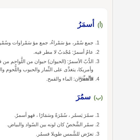
أسمَرُ
(أ)
جمع سُمْر، مؤ سَمْراءُ، جمع مؤ سَمْراوات وسُمْر
عامٌ أسمرُ: مُجْدبٌ لا مطر فيه.
الدُّبّ الأسمرُ: (الحيوان) حيوان من اللَّواحم من ف
وأمريكا، يتغذَّى على الثِّمار والحبوب واللُّحو
والميِّتة.
الأسمران: الماء والقمح.
سمُرَ
(ب)
سمُرَ يَسمُر ، سُمْرَةً وسَمَارًا ، فهو أسمرُ.
سمُر الشَّخصُ كان لونه بين السّواد والبياض.
تعرّض للشَّمس طويلا فسمُر.