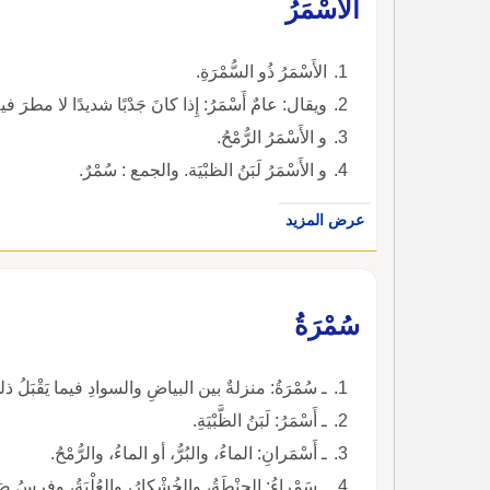
الأَسْمَرُ
الأَسْمَرُ ذُو السُّمْرَةِ.
ويقال: عامٌ أَسْمَرُ: إِذا كانَ جَدْبًا شديدًا لا مطرَ في
و الأَسْمَرُ الرُّمْحُ.
و الأَسْمَرُ لَبَنُ الظبْيَة. والجمع : سُمْرٌ.
عرض المزيد
سُمْرَةُ
ـ سُمْرَةُ: منزلةٌ بين البياضِ والسوادِ فيما يَقْبَلُ ذل
ـ أَسْمَرُ: لَبَنُ الظَّبْيَةِ.
ـ أَسْمَرانِ: الماءُ، والبُرُّ، أو الماءُ، والرُّمْحُ.
ـ سَمْراءُ: الحِنْطَةُ، والخُشْكارُ، والعُلْبَةُ، وفرسُ ص