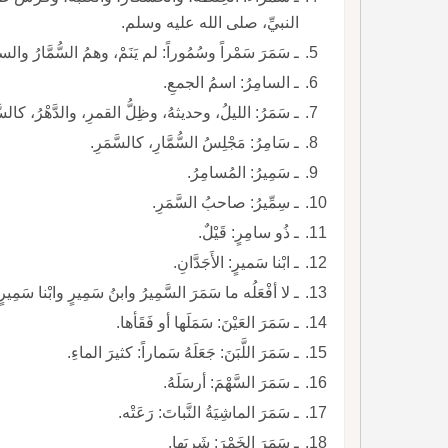
النبيِّ، صلى الله عليه وسلم.
ـ سَمَرَ سَمْراً وسُمُوراً: لم يَنَمْ، وهمُ السُّمَّارُ والسا
ـ السامِرُ: اسمُ الجمعِ.
ـ سَمَرُ: الليلُ، وحديثهُ، وظِلُّ القمرِ، والدَّهْرُ، كالسَّ
ـ سَامِرُ: مَجْلِسُ السُّمَّارِ، كالسَّمَرِ.
ـ سَمِيرُ: المُسامِرُ.
ـ سِمِّيرُ: صاحبُ السَّمَرِ.
ـ ذُو سامِرٍ: قَيْلٌ.
ـ ابْنا سَميرٍ: الأَجَدَّانِ.
ـ لا أفْعَلُه ما سَمَرَ السَّمِيرُ وابنُ سَمِيرٍ وابْنا سَمِير
ـ سَمَرَ العَيْنَ: سَمَلَها أو فَقَأها.
ـ سَمَرَ اللَّبَنَ: جَعَلَهُ سَماراً: كثيرَ الماءِ.
ـ سَمَرَ السَّهْمَ: أرسَلَهُ.
ـ سَمَرَ الماشِيَةُ النَّباتَ: رَعَتْه.
ـ سَمَرَ الخَمْرَ: شَرِبَها.