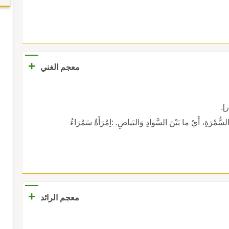
+
معجم الغني
].
سُّمْرَةِ، أَيْ ما بَيْنَ السَّوادِ وَالبَياضِ. :اِمْرَأَةٌ سَمْرَاءُ
+
معجم الرائد