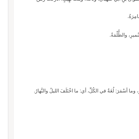
مِرَةُ.
ميرِ، والظُّلْمَةُ.
ٍ، وما أسْمَرَ: لُغَةٌ في الكُلِّ، أي: ما اخْتَلَفَ الليلُ والنَّهارُ.