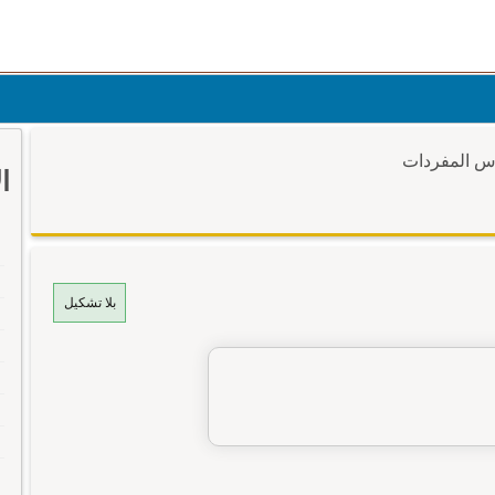
وس المفردات
ا
بلا تشكيل