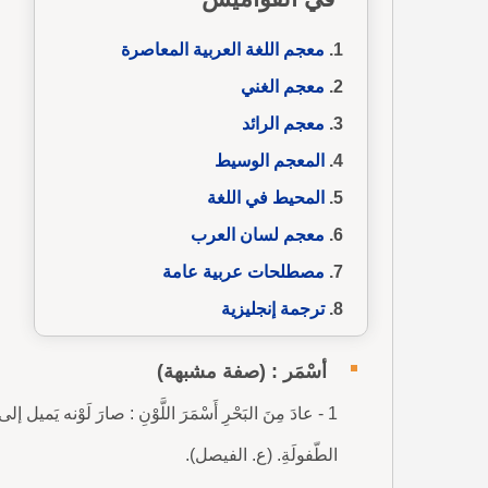
معجم اللغة العربية المعاصرة
معجم الغني
معجم الرائد
المعجم الوسيط
المحيط في اللغة
معجم لسان العرب
مصطلحات عربية عامة
ترجمة إنجليزية
أسْمَر : (صفة مشبهة)
1 - عادَ مِنَ البَحْرِ أَسْمَرَ اللَّوْنِ : صارَ لَوْنه يَميل إلى
الطّفولَةِ. (ع. الفيصل).