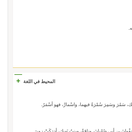
ه.
+
المحيط في اللغة
ك، سَمُرَ وسَمِرَ سُمْرَةً فيهما، واسْمارَّ، فهو أسْمَرُ.
َفْوانَ بنِ أبي صُهْبانَ، وناقةٌ، وبنتُ نَهِيكٍ، أدرَكَتْ زمنَ