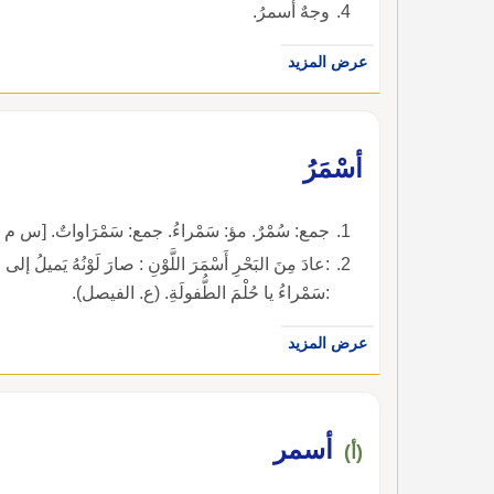
وجهٌ أسمرُ.
عرض المزيد
أسْمَرُ
جمع: سُمْرٌ. مؤ: سَمْراءُ. جمع: سَمْرَاواتٌ. [س م ر
:عادَ مِنَ البَحْرِ أَسْمَرَ اللَّوْنِ : صارَ لَوْنُهُ يَميلُ إلى ال
:سَمْراءُ يا حُلْمَ الطُّفولَةِ. (ع. الفيصل).
عرض المزيد
أسمر
(أ)