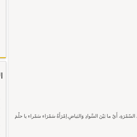
ا
 السّمْرَةِ، أَيْ ما بَيْنَ السَّوادِ وَالبَياضِ.اِمْرَأَةٌ سَمْرَاء سَمْراء يا حلْمَ