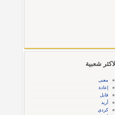
لاكثر شعبية
معنى
إعادة
قابل
أريد
كردي