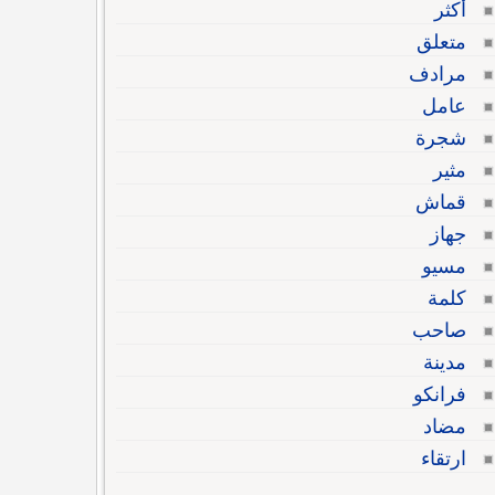
أكثر
متعلق
مرادف
عامل
شجرة
مثير
قماش
جهاز
مسيو
كلمة
صاحب
مدينة
فرانكو
مضاد
ارتقاء