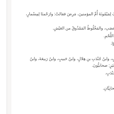
 لِمَيْمُونَةَ أُمِّ المؤمنينَ، مَرِضَ فقالتْ: وارَحْمتَا لِمِسْمارٍ،
عَصَبِ، والمَخْلُوطُ المَمْذُوقُ من العَيْشِ.
لَّحْمِ.
ا.
َبٍ، وابنُ جُنْدَبِ بنِ هِلالٍ، وابنُ حَبيبٍ، وابنُ رَبيعَةَ، وابنُ
ْيَرٍ: صحابيُّونَ.
نْدَبٍ.
ِيَّانِ.