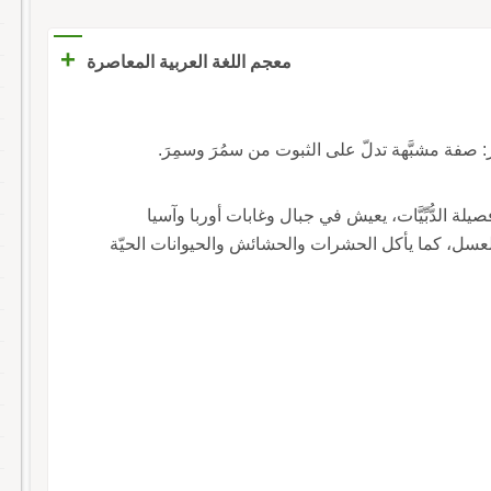
+
معجم اللغة العربية المعاصرة
: صفة مشبَّهة تدلّ على الثبوت من سمُرَ وسمِرَ.
صيلة الدُّبِّيَّات، يعيش في جبال وغابات أوربا وآسيا
م والعسل، كما يأكل الحشرات والحشائش والحيوانات الحيّة